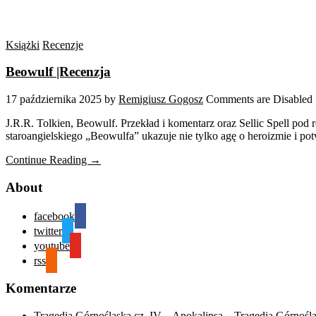
Książki
Recenzje
Beowulf |Recenzja
17 października 2025
by
Remigiusz Gogosz
Comments are Disabled
J.R.R. Tolkien, Beowulf. Przekład i komentarz oraz Sellic Spell pod 
staroangielskiego „Beowulfa” ukazuje nie tylko agę o heroizmie i potw
Continue Reading →
About
facebook
twitter
youtube
rss
Komentarze
Tragedia Górnośląska cz. IV – Apokalipsa – Tragedia Górnośl