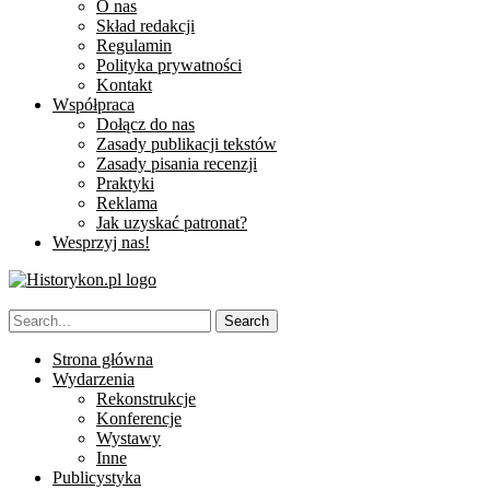
O nas
Skład redakcji
Regulamin
Polityka prywatności
Kontakt
Współpraca
Dołącz do nas
Zasady publikacji tekstów
Zasady pisania recenzji
Praktyki
Reklama
Jak uzyskać patronat?
Wesprzyj nas!
Strona główna
Wydarzenia
Rekonstrukcje
Konferencje
Wystawy
Inne
Publicystyka