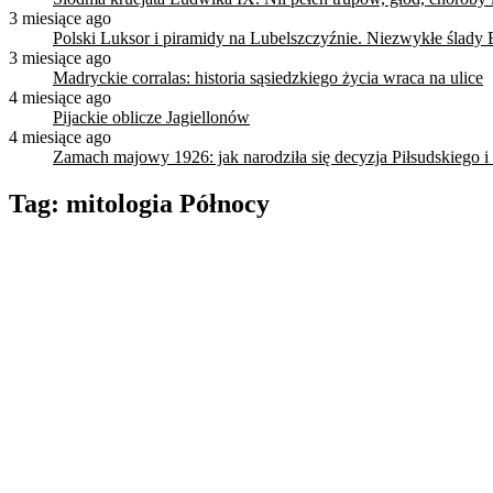
3 miesiące ago
Polski Luksor i piramidy na Lubelszczyźnie. Niezwykłe ślady 
3 miesiące ago
Madryckie corralas: historia sąsiedzkiego życia wraca na ulice
4 miesiące ago
Pijackie oblicze Jagiellonów
4 miesiące ago
Zamach majowy 1926: jak narodziła się decyzja Piłsudskiego i
Tag:
mitologia Północy