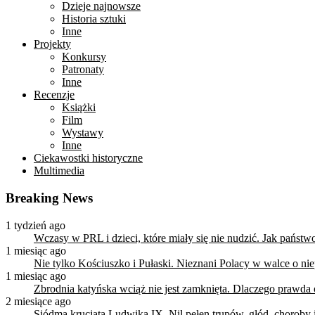
Dzieje najnowsze
Historia sztuki
Inne
Projekty
Konkursy
Patronaty
Inne
Recenzje
Książki
Film
Wystawy
Inne
Ciekawostki historyczne
Multimedia
Breaking News
1 tydzień ago
Wczasy w PRL i dzieci, które miały się nie nudzić. Jak państ
1 miesiąc ago
Nie tylko Kościuszko i Pułaski. Nieznani Polacy w walce o n
1 miesiąc ago
Zbrodnia katyńska wciąż nie jest zamknięta. Dlaczego prawda
2 miesiące ago
Siódma krucjata Ludwika IX. Nil pełen trupów, głód, choroby i