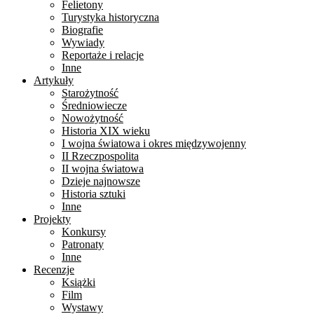
Felietony
Turystyka historyczna
Biografie
Wywiady
Reportaże i relacje
Inne
Artykuły
Starożytność
Średniowiecze
Nowożytność
Historia XIX wieku
I wojna światowa i okres międzywojenny
II Rzeczpospolita
II wojna światowa
Dzieje najnowsze
Historia sztuki
Inne
Projekty
Konkursy
Patronaty
Inne
Recenzje
Książki
Film
Wystawy