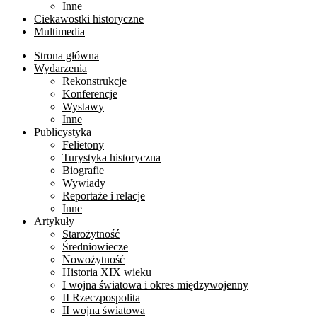
Inne
Ciekawostki historyczne
Multimedia
Strona główna
Wydarzenia
Rekonstrukcje
Konferencje
Wystawy
Inne
Publicystyka
Felietony
Turystyka historyczna
Biografie
Wywiady
Reportaże i relacje
Inne
Artykuły
Starożytność
Średniowiecze
Nowożytność
Historia XIX wieku
I wojna światowa i okres międzywojenny
II Rzeczpospolita
II wojna światowa