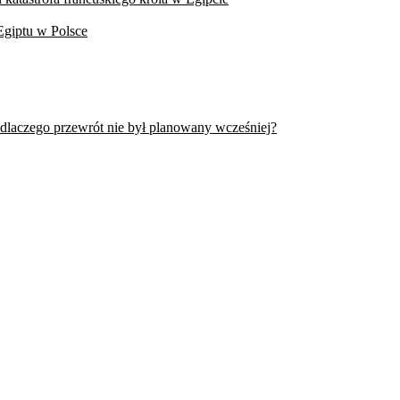
Egiptu w Polsce
 dlaczego przewrót nie był planowany wcześniej?