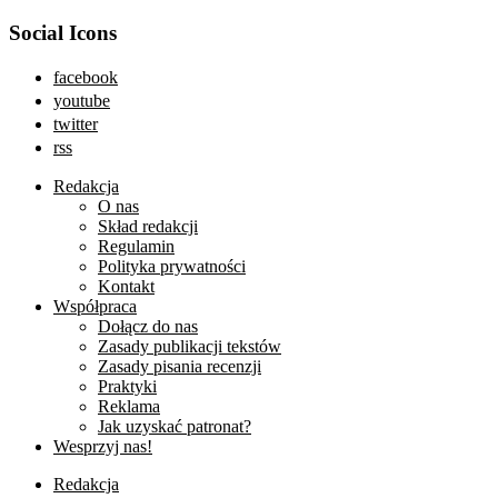
Social Icons
facebook
youtube
twitter
rss
Redakcja
O nas
Skład redakcji
Regulamin
Polityka prywatności
Kontakt
Współpraca
Dołącz do nas
Zasady publikacji tekstów
Zasady pisania recenzji
Praktyki
Reklama
Jak uzyskać patronat?
Wesprzyj nas!
Redakcja