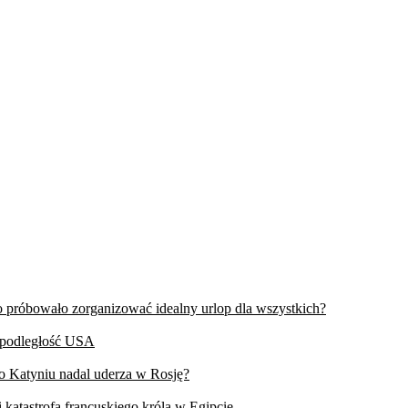
wo próbowało zorganizować idealny urlop dla wszystkich?
iepodległość USA
 o Katyniu nadal uderza w Rosję?
 katastrofa francuskiego króla w Egipcie