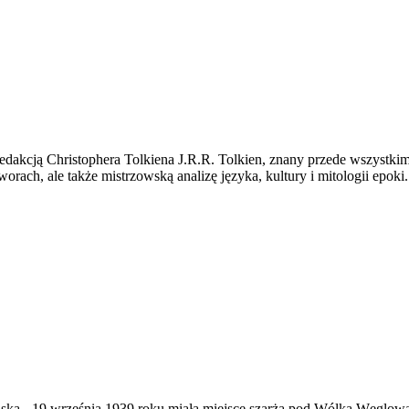
redakcją Christophera Tolkiena J.R.R. Tolkien, znany przede wszystkim
orach, ale także mistrzowską analizę języka, kultury i mitologii epoki.
ąska
-
19 września 1939 roku miała miejsce szarża pod Wólką Węglow