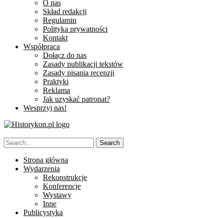
O nas
Skład redakcji
Regulamin
Polityka prywatności
Kontakt
Współpraca
Dołącz do nas
Zasady publikacji tekstów
Zasady pisania recenzji
Praktyki
Reklama
Jak uzyskać patronat?
Wesprzyj nas!
Strona główna
Wydarzenia
Rekonstrukcje
Konferencje
Wystawy
Inne
Publicystyka