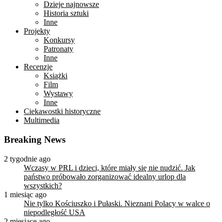
Dzieje najnowsze
Historia sztuki
Inne
Projekty
Konkursy
Patronaty
Inne
Recenzje
Książki
Film
Wystawy
Inne
Ciekawostki historyczne
Multimedia
Breaking News
2 tygodnie ago
Wczasy w PRL i dzieci, które miały się nie nudzić. Jak
państwo próbowało zorganizować idealny urlop dla
wszystkich?
1 miesiąc ago
Nie tylko Kościuszko i Pułaski. Nieznani Polacy w walce o
niepodległość USA
2 miesiące ago