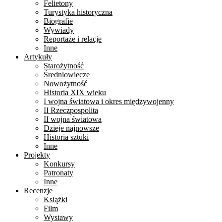
Felietony
Turystyka historyczna
Biografie
Wywiady
Reportaże i relacje
Inne
Artykuły
Starożytność
Średniowiecze
Nowożytność
Historia XIX wieku
I wojna światowa i okres międzywojenny
II Rzeczpospolita
II wojna światowa
Dzieje najnowsze
Historia sztuki
Inne
Projekty
Konkursy
Patronaty
Inne
Recenzje
Książki
Film
Wystawy