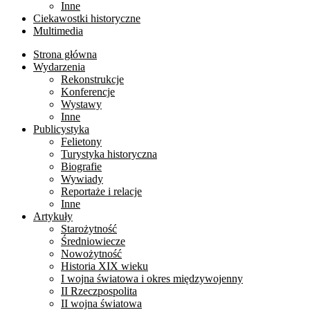
Inne
Ciekawostki historyczne
Multimedia
Strona główna
Wydarzenia
Rekonstrukcje
Konferencje
Wystawy
Inne
Publicystyka
Felietony
Turystyka historyczna
Biografie
Wywiady
Reportaże i relacje
Inne
Artykuły
Starożytność
Średniowiecze
Nowożytność
Historia XIX wieku
I wojna światowa i okres międzywojenny
II Rzeczpospolita
II wojna światowa