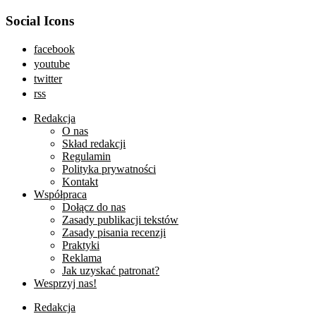
Social Icons
facebook
youtube
twitter
rss
Redakcja
O nas
Skład redakcji
Regulamin
Polityka prywatności
Kontakt
Współpraca
Dołącz do nas
Zasady publikacji tekstów
Zasady pisania recenzji
Praktyki
Reklama
Jak uzyskać patronat?
Wesprzyj nas!
Redakcja