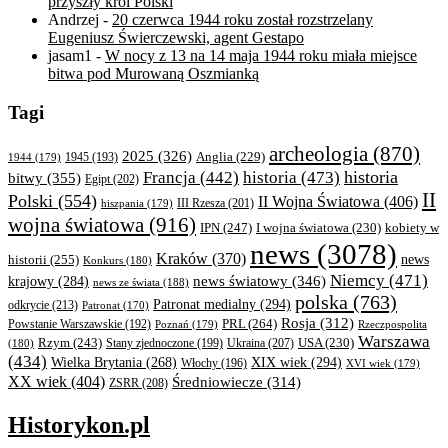
przyszły król Polski
Andrzej
-
20 czerwca 1944 roku został rozstrzelany
Eugeniusz Świerczewski, agent Gestapo
jasam1
-
W nocy z 13 na 14 maja 1944 roku miała miejsce
bitwa pod Murowaną Oszmianką
Tagi
archeologia
(870)
2025
(326)
Anglia
(229)
1944
(179)
1945
(193)
historia
Francja
(442)
historia
(473)
bitwy
(355)
Egipt
(202)
II
Polski
(554)
II Wojna Światowa
(406)
III Rzesza
(201)
hiszpania
(179)
wojna światowa
(916)
IPN
(247)
kobiety w
I wojna światowa
(230)
news
(3078)
Kraków
(370)
historii
(255)
news
Konkurs
(180)
Niemcy
(471)
news światowy
(346)
krajowy
(284)
news ze świata
(188)
polska
(763)
Patronat medialny
(294)
odkrycie
(213)
Patronat
(170)
Rosja
(312)
PRL
(264)
Powstanie Warszawskie
(192)
Poznań
(179)
Rzeczpospolita
Warszawa
Rzym
(243)
Ukraina
(207)
USA
(230)
(180)
Stany zjednoczone
(199)
(434)
XIX wiek
(294)
Wielka Brytania
(268)
Włochy
(196)
XVI wiek
(179)
XX wiek
(404)
Średniowiecze
(314)
ZSRR
(208)
Historykon.pl