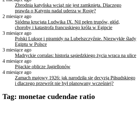
Zbrodnia katyńska wciąż nie jest zamknięta. Dlaczego
prawda o Katyniu nadal uderza w Rosję?
2 miesiące ago
Siódma krucjata Ludwika IX. Nil pełen trupów, głód,
choroby i katastrofa francuskiego króla w Egipcie
3 miesiące ago
Polski Luksor i piramidy na Lubelszczyźnie. Niezwykłe ślady
Egiptu w Polsce
3 miesiące ago
Madryckie corralas: historia sąsiedzkiego życia wraca na ulice
4 miesiące ago
Pijackie oblicze Jagiellonów
4 miesiące ago
Zamach majowy 1926: jak narodziła się decyzja Piłsudskiego
i dlaczego przewrót nie był planowany wcześniej?
Tag:
monetae cudendae ratio