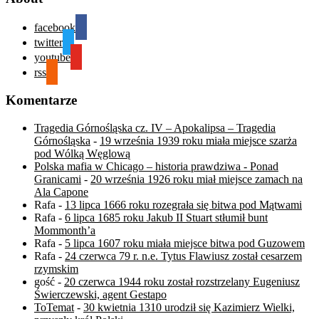
facebook
twitter
youtube
rss
Komentarze
Tragedia Górnośląska cz. IV – Apokalipsa – Tragedia
Górnośląska
-
19 września 1939 roku miała miejsce szarża
pod Wólką Węglową
Polska mafia w Chicago – historia prawdziwa - Ponad
Granicami
-
20 września 1926 roku miał miejsce zamach na
Ala Capone
Rafa
-
13 lipca 1666 roku rozegrała się bitwa pod Mątwami
Rafa
-
6 lipca 1685 roku Jakub II Stuart stłumił bunt
Mommonth’a
Rafa
-
5 lipca 1607 roku miała miejsce bitwa pod Guzowem
Rafa
-
24 czerwca 79 r. n.e. Tytus Flawiusz został cesarzem
rzymskim
gość
-
20 czerwca 1944 roku został rozstrzelany Eugeniusz
Świerczewski, agent Gestapo
ToTemat
-
30 kwietnia 1310 urodził się Kazimierz Wielki,