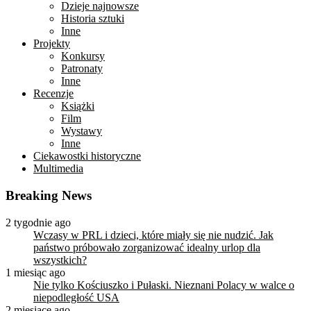
Dzieje najnowsze
Historia sztuki
Inne
Projekty
Konkursy
Patronaty
Inne
Recenzje
Książki
Film
Wystawy
Inne
Ciekawostki historyczne
Multimedia
Breaking News
2 tygodnie ago
Wczasy w PRL i dzieci, które miały się nie nudzić. Jak
państwo próbowało zorganizować idealny urlop dla
wszystkich?
1 miesiąc ago
Nie tylko Kościuszko i Pułaski. Nieznani Polacy w walce o
niepodległość USA
2 miesiące ago