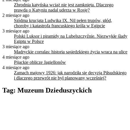
Zbrodnia katyńska wciąż nie jest zamknięta. Dlaczego
prawda o Katyniu nadal uderza w Rosję?
2 miesiące ago
Siódma krucjata Ludwika IX. Nil pełen trupów, głód,
choroby i katastrofa francuskiego króla w Egipcie
3 miesiące ago
Polski Luksor i piramidy na Lubelszczyźnie. Niezwykłe ślady
Egiptu w Polsce
3 miesiące ago
Madryckie corralas: historia sąsiedzkiego życia wraca na ulice
4 miesiące ago
Pijackie oblicze Jagiellonów
4 miesiące ago
Zamach majowy 1926: jak narodziła się decyzja Piłsudskiego
i dlaczego przewrót nie był planowany wcześniej?
Tag:
Muzeum Dzieduszyckich