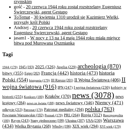
rzymskim
gość
-
20 czerwca 1944 roku został rozstrzelany Eugeniusz
Świerczewski, agent Gestapo
ToTemat
-
30 kwietnia 1310 urodził się Kazimierz Wielki,
przyszły król Polski
Andrzej
-
20 czerwca 1944 roku został rozstrzelany
Eugeniusz Świerczewski, agent Gestapo
jasam1
-
W nocy z 13 na 14 maja 1944 roku miała miejsce
bitwa pod Murowaną Oszmianką
Tagi
archeologia
(870)
2025
(326)
Anglia
(229)
1944
(179)
1945
(193)
historia
Francja
(442)
historia
(473)
bitwy
(355)
Egipt
(202)
II
Polski
(554)
II Wojna Światowa
(406)
III Rzesza
(201)
hiszpania
(179)
wojna światowa
(916)
IPN
(247)
kobiety w
I wojna światowa
(230)
news
(3078)
Kraków
(370)
historii
(255)
news
Konkurs
(180)
Niemcy
(471)
news światowy
(346)
krajowy
(284)
news ze świata
(188)
polska
(763)
Patronat medialny
(294)
odkrycie
(213)
Patronat
(170)
Rosja
(312)
PRL
(264)
Powstanie Warszawskie
(192)
Poznań
(179)
Rzeczpospolita
Warszawa
Rzym
(243)
Ukraina
(207)
USA
(230)
(180)
Stany zjednoczone
(199)
(434)
XIX wiek
(294)
Wielka Brytania
(268)
Włochy
(196)
XVI wiek
(179)