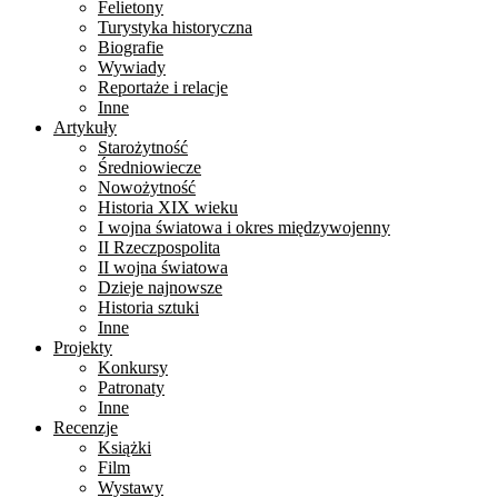
Felietony
Turystyka historyczna
Biografie
Wywiady
Reportaże i relacje
Inne
Artykuły
Starożytność
Średniowiecze
Nowożytność
Historia XIX wieku
I wojna światowa i okres międzywojenny
II Rzeczpospolita
II wojna światowa
Dzieje najnowsze
Historia sztuki
Inne
Projekty
Konkursy
Patronaty
Inne
Recenzje
Książki
Film
Wystawy