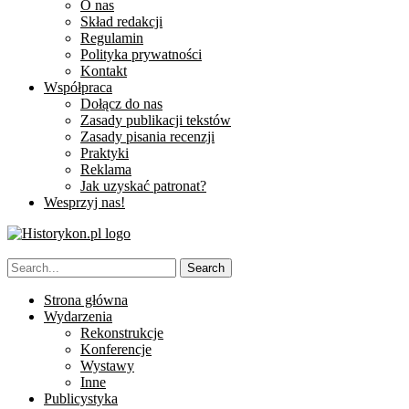
O nas
Skład redakcji
Regulamin
Polityka prywatności
Kontakt
Współpraca
Dołącz do nas
Zasady publikacji tekstów
Zasady pisania recenzji
Praktyki
Reklama
Jak uzyskać patronat?
Wesprzyj nas!
Strona główna
Wydarzenia
Rekonstrukcje
Konferencje
Wystawy
Inne
Publicystyka