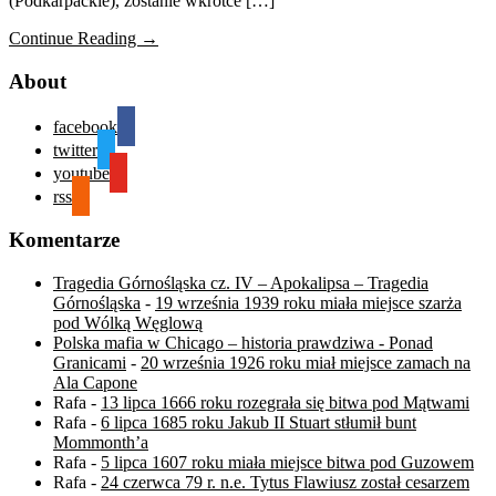
(Podkarpackie), zostanie wkrótce […]
Continue Reading →
About
facebook
twitter
youtube
rss
Komentarze
Tragedia Górnośląska cz. IV – Apokalipsa – Tragedia
Górnośląska
-
19 września 1939 roku miała miejsce szarża
pod Wólką Węglową
Polska mafia w Chicago – historia prawdziwa - Ponad
Granicami
-
20 września 1926 roku miał miejsce zamach na
Ala Capone
Rafa
-
13 lipca 1666 roku rozegrała się bitwa pod Mątwami
Rafa
-
6 lipca 1685 roku Jakub II Stuart stłumił bunt
Mommonth’a
Rafa
-
5 lipca 1607 roku miała miejsce bitwa pod Guzowem
Rafa
-
24 czerwca 79 r. n.e. Tytus Flawiusz został cesarzem