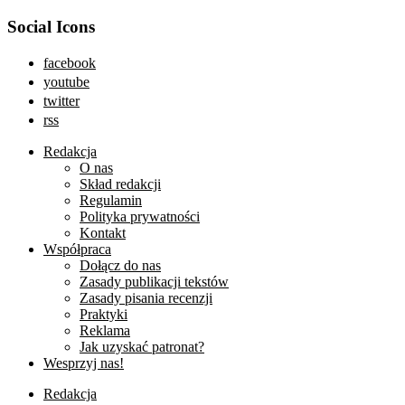
Social Icons
facebook
youtube
twitter
rss
Redakcja
O nas
Skład redakcji
Regulamin
Polityka prywatności
Kontakt
Współpraca
Dołącz do nas
Zasady publikacji tekstów
Zasady pisania recenzji
Praktyki
Reklama
Jak uzyskać patronat?
Wesprzyj nas!
Redakcja