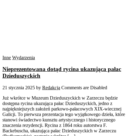
Inne
Wydarzenia
Nieprezentowana dotąd rycina ukazująca pałac
Dzieduszyckich
21 stycznia 2025
by
Redakcja
Comments are Disabled
Już wkrótce w Muzeum Dzieduszyckich w Zarzeczu będzie
dostępna rycina ukazująca pałac Dzieduszyckich, jedno z
najpiękniejszych założeń parkowo-pałacowych XIX-wiecznej
Galicji. To pierwsza prezentacja tego wyjątkowego dzieła, które
stanowi świadectwo kunsztu artystycznego i historycznego
znaczenia rezydencji. Rycina z 1864 roku autorstwa F.
Backebuscha, ukazująca pałac Dzieduszyckich w Zarzeczu