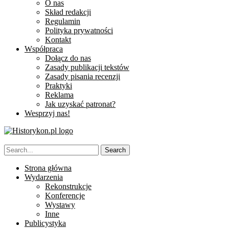
O nas
Skład redakcji
Regulamin
Polityka prywatności
Kontakt
Współpraca
Dołącz do nas
Zasady publikacji tekstów
Zasady pisania recenzji
Praktyki
Reklama
Jak uzyskać patronat?
Wesprzyj nas!
Strona główna
Wydarzenia
Rekonstrukcje
Konferencje
Wystawy
Inne
Publicystyka