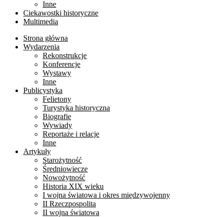
Inne
Ciekawostki historyczne
Multimedia
Strona główna
Wydarzenia
Rekonstrukcje
Konferencje
Wystawy
Inne
Publicystyka
Felietony
Turystyka historyczna
Biografie
Wywiady
Reportaże i relacje
Inne
Artykuły
Starożytność
Średniowiecze
Nowożytność
Historia XIX wieku
I wojna światowa i okres międzywojenny
II Rzeczpospolita
II wojna światowa