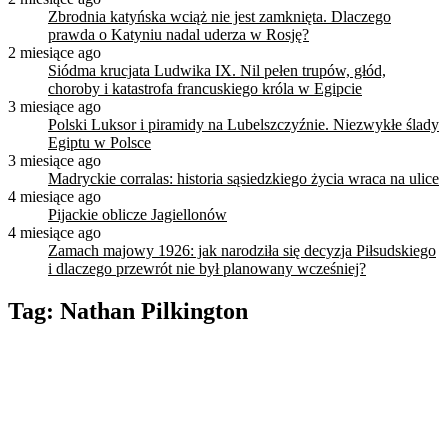
Zbrodnia katyńska wciąż nie jest zamknięta. Dlaczego
prawda o Katyniu nadal uderza w Rosję?
2 miesiące ago
Siódma krucjata Ludwika IX. Nil pełen trupów, głód,
choroby i katastrofa francuskiego króla w Egipcie
3 miesiące ago
Polski Luksor i piramidy na Lubelszczyźnie. Niezwykłe ślady
Egiptu w Polsce
3 miesiące ago
Madryckie corralas: historia sąsiedzkiego życia wraca na ulice
4 miesiące ago
Pijackie oblicze Jagiellonów
4 miesiące ago
Zamach majowy 1926: jak narodziła się decyzja Piłsudskiego
i dlaczego przewrót nie był planowany wcześniej?
Tag:
Nathan Pilkington