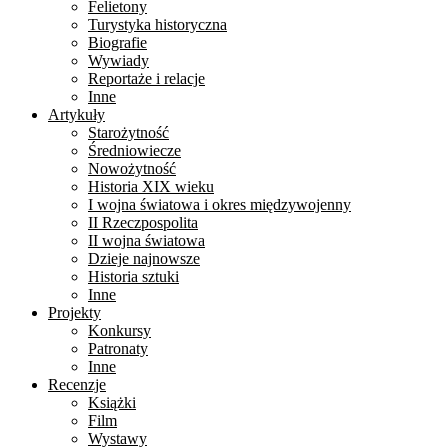
Felietony
Turystyka historyczna
Biografie
Wywiady
Reportaże i relacje
Inne
Artykuły
Starożytność
Średniowiecze
Nowożytność
Historia XIX wieku
I wojna światowa i okres międzywojenny
II Rzeczpospolita
II wojna światowa
Dzieje najnowsze
Historia sztuki
Inne
Projekty
Konkursy
Patronaty
Inne
Recenzje
Książki
Film
Wystawy