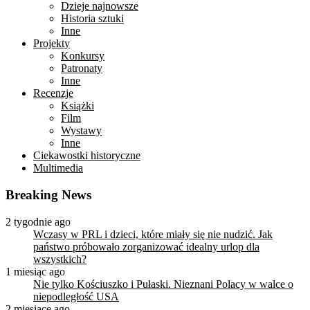
Dzieje najnowsze
Historia sztuki
Inne
Projekty
Konkursy
Patronaty
Inne
Recenzje
Książki
Film
Wystawy
Inne
Ciekawostki historyczne
Multimedia
Breaking News
2 tygodnie ago
Wczasy w PRL i dzieci, które miały się nie nudzić. Jak
państwo próbowało zorganizować idealny urlop dla
wszystkich?
1 miesiąc ago
Nie tylko Kościuszko i Pułaski. Nieznani Polacy w walce o
niepodległość USA
2 miesiące ago