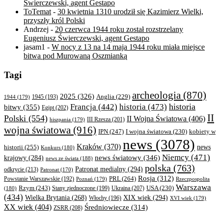
Świerczewski, agent Gestapo
ToTemat
-
30 kwietnia 1310 urodził się Kazimierz Wielki,
przyszły król Polski
Andrzej
-
20 czerwca 1944 roku został rozstrzelany
Eugeniusz Świerczewski, agent Gestapo
jasam1
-
W nocy z 13 na 14 maja 1944 roku miała miejsce
bitwa pod Murowaną Oszmianką
Tagi
archeologia
(870)
2025
(326)
Anglia
(229)
1944
(179)
1945
(193)
historia
Francja
(442)
historia
(473)
bitwy
(355)
Egipt
(202)
II
Polski
(554)
II Wojna Światowa
(406)
III Rzesza
(201)
hiszpania
(179)
wojna światowa
(916)
IPN
(247)
kobiety w
I wojna światowa
(230)
news
(3078)
Kraków
(370)
historii
(255)
news
Konkurs
(180)
Niemcy
(471)
news światowy
(346)
krajowy
(284)
news ze świata
(188)
polska
(763)
Patronat medialny
(294)
odkrycie
(213)
Patronat
(170)
Rosja
(312)
PRL
(264)
Powstanie Warszawskie
(192)
Poznań
(179)
Rzeczpospolita
Warszawa
Rzym
(243)
Ukraina
(207)
USA
(230)
(180)
Stany zjednoczone
(199)
(434)
XIX wiek
(294)
Wielka Brytania
(268)
Włochy
(196)
XVI wiek
(179)
XX wiek
(404)
Średniowiecze
(314)
ZSRR
(208)