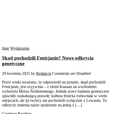
Inne
Wydarzenia
Skąd pochodzili Fenicjanie? Nowe odkrycia
genetyczne
29 kwietnia 2025
by
Redakcja
Comments are Disabled
Przez wieki uważano, że odpowiedź na pytanie, skąd pochodzili
Fenicjanie, jest oczywista – z ziemi Kanaan na wschodnim
wybrzeżu Morza Śródziemnego. Jednak nowe badania genetyczne
ujawniły zaskakującą prawdę: kultura fenicka rozkwitała w wielu
miejscach, ale jej twórcy nie pochodzili wyłącznie z Lewantu. To
odkrycie zmienia nasze spojrzenie na jedną z […]
Continue Reading →