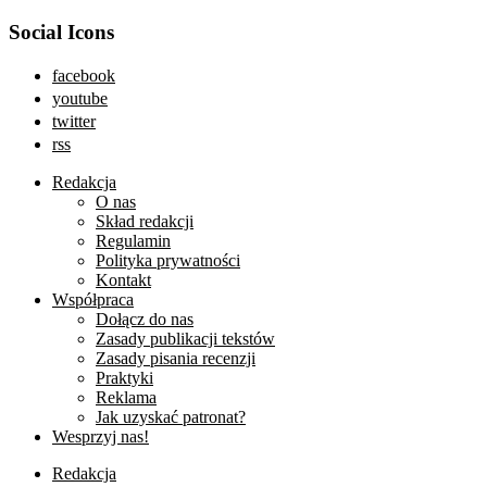
Social Icons
facebook
youtube
twitter
rss
Redakcja
O nas
Skład redakcji
Regulamin
Polityka prywatności
Kontakt
Współpraca
Dołącz do nas
Zasady publikacji tekstów
Zasady pisania recenzji
Praktyki
Reklama
Jak uzyskać patronat?
Wesprzyj nas!
Redakcja