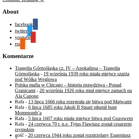
About
facebook
twitter
youtube
rss
Komentarze
Tragedia Górnośląska cz. IV – Apokalipsa – Tragedia
Górnośląska
-
19 września 1939 roku miała miejsce szarża
pod Wólką Węglową
Polska mafia w Chicago – historia prawdziwa - Ponad
Granicami
-
20 września 1926 roku miał miejsce zamach na
Ala Capone
Rafa
-
13 lipca 1666 roku rozegrała się bitwa pod Mątwami
Rafa
-
6 lipca 1685 roku Jakub II Stuart stłumił bunt
Mommonth’a
Rafa
-
5 lipca 1607 roku miała miejsce bitwa pod Guzowem
Rafa
-
24 czerwca 79 r. n.e. Tytus Flawiusz został cesarzem
rzymskim
gość
-
20 czerwca 1944 roku został rozstrzelany Eugeniusz