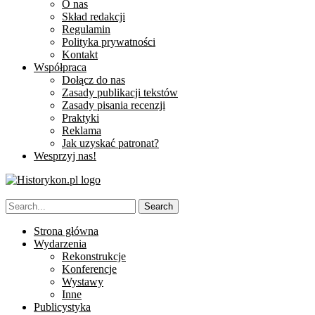
O nas
Skład redakcji
Regulamin
Polityka prywatności
Kontakt
Współpraca
Dołącz do nas
Zasady publikacji tekstów
Zasady pisania recenzji
Praktyki
Reklama
Jak uzyskać patronat?
Wesprzyj nas!
Strona główna
Wydarzenia
Rekonstrukcje
Konferencje
Wystawy
Inne
Publicystyka