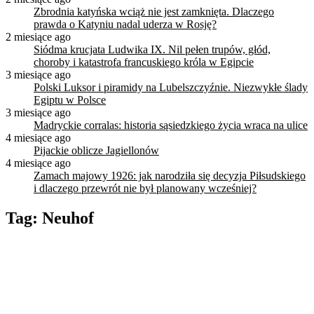
Zbrodnia katyńska wciąż nie jest zamknięta. Dlaczego
prawda o Katyniu nadal uderza w Rosję?
2 miesiące ago
Siódma krucjata Ludwika IX. Nil pełen trupów, głód,
choroby i katastrofa francuskiego króla w Egipcie
3 miesiące ago
Polski Luksor i piramidy na Lubelszczyźnie. Niezwykłe ślady
Egiptu w Polsce
3 miesiące ago
Madryckie corralas: historia sąsiedzkiego życia wraca na ulice
4 miesiące ago
Pijackie oblicze Jagiellonów
4 miesiące ago
Zamach majowy 1926: jak narodziła się decyzja Piłsudskiego
i dlaczego przewrót nie był planowany wcześniej?
Tag:
Neuhof