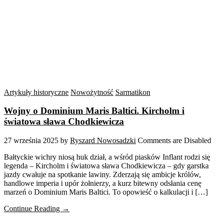
Artykuły historyczne
Nowożytność
Sarmatikon
Wojny o Dominium Maris Baltici. Kircholm i
światowa sława Chodkiewicza
27 września 2025
by
Ryszard Nowosadzki
Comments are Disabled
Bałtyckie wichry niosą huk dział, a wśród piasków Inflant rodzi się
legenda – Kircholm i światowa sława Chodkiewicza – gdy garstka
jazdy cwałuje na spotkanie lawiny. Zderzają się ambicje królów,
handlowe imperia i upór żołnierzy, a kurz bitewny odsłania cenę
marzeń o Dominium Maris Baltici. To opowieść o kalkulacji i […]
Continue Reading →