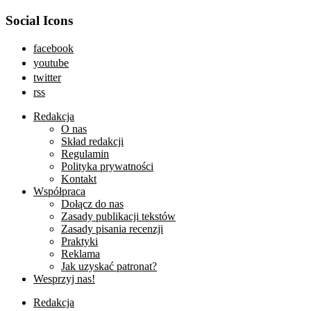
Social Icons
facebook
youtube
twitter
rss
Redakcja
O nas
Skład redakcji
Regulamin
Polityka prywatności
Kontakt
Współpraca
Dołącz do nas
Zasady publikacji tekstów
Zasady pisania recenzji
Praktyki
Reklama
Jak uzyskać patronat?
Wesprzyj nas!
Redakcja