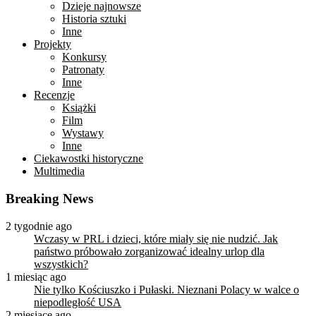
Dzieje najnowsze
Historia sztuki
Inne
Projekty
Konkursy
Patronaty
Inne
Recenzje
Książki
Film
Wystawy
Inne
Ciekawostki historyczne
Multimedia
Breaking News
2 tygodnie ago
Wczasy w PRL i dzieci, które miały się nie nudzić. Jak
państwo próbowało zorganizować idealny urlop dla
wszystkich?
1 miesiąc ago
Nie tylko Kościuszko i Pułaski. Nieznani Polacy w walce o
niepodległość USA
2 miesiące ago