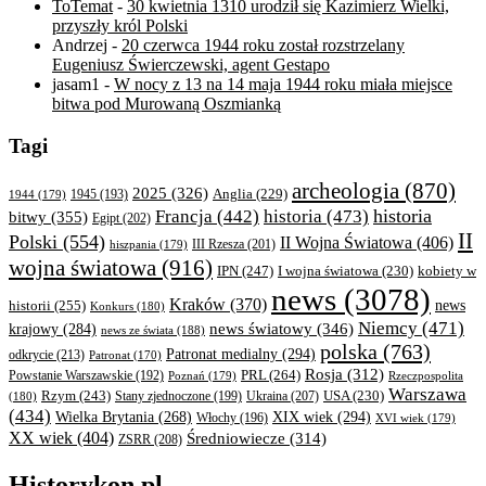
ToTemat
-
30 kwietnia 1310 urodził się Kazimierz Wielki,
przyszły król Polski
Andrzej
-
20 czerwca 1944 roku został rozstrzelany
Eugeniusz Świerczewski, agent Gestapo
jasam1
-
W nocy z 13 na 14 maja 1944 roku miała miejsce
bitwa pod Murowaną Oszmianką
Tagi
archeologia
(870)
2025
(326)
Anglia
(229)
1944
(179)
1945
(193)
historia
Francja
(442)
historia
(473)
bitwy
(355)
Egipt
(202)
II
Polski
(554)
II Wojna Światowa
(406)
III Rzesza
(201)
hiszpania
(179)
wojna światowa
(916)
IPN
(247)
kobiety w
I wojna światowa
(230)
news
(3078)
Kraków
(370)
historii
(255)
news
Konkurs
(180)
Niemcy
(471)
news światowy
(346)
krajowy
(284)
news ze świata
(188)
polska
(763)
Patronat medialny
(294)
odkrycie
(213)
Patronat
(170)
Rosja
(312)
PRL
(264)
Powstanie Warszawskie
(192)
Poznań
(179)
Rzeczpospolita
Warszawa
Rzym
(243)
Ukraina
(207)
USA
(230)
(180)
Stany zjednoczone
(199)
(434)
XIX wiek
(294)
Wielka Brytania
(268)
Włochy
(196)
XVI wiek
(179)
XX wiek
(404)
Średniowiecze
(314)
ZSRR
(208)
Historykon.pl