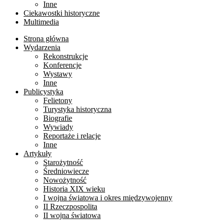
Inne
Ciekawostki historyczne
Multimedia
Strona główna
Wydarzenia
Rekonstrukcje
Konferencje
Wystawy
Inne
Publicystyka
Felietony
Turystyka historyczna
Biografie
Wywiady
Reportaże i relacje
Inne
Artykuły
Starożytność
Średniowiecze
Nowożytność
Historia XIX wieku
I wojna światowa i okres międzywojenny
II Rzeczpospolita
II wojna światowa