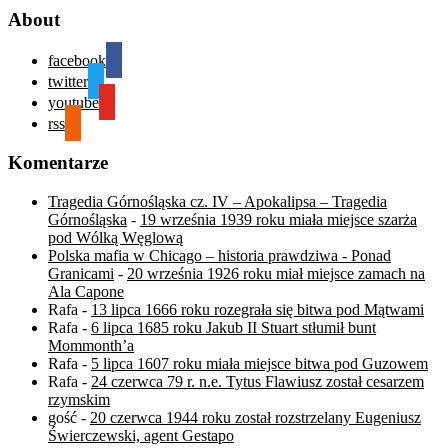
About
facebook
twitter
youtube
rss
Komentarze
Tragedia Górnośląska cz. IV – Apokalipsa – Tragedia
Górnośląska
-
19 września 1939 roku miała miejsce szarża
pod Wólką Węglową
Polska mafia w Chicago – historia prawdziwa - Ponad
Granicami
-
20 września 1926 roku miał miejsce zamach na
Ala Capone
Rafa
-
13 lipca 1666 roku rozegrała się bitwa pod Mątwami
Rafa
-
6 lipca 1685 roku Jakub II Stuart stłumił bunt
Mommonth’a
Rafa
-
5 lipca 1607 roku miała miejsce bitwa pod Guzowem
Rafa
-
24 czerwca 79 r. n.e. Tytus Flawiusz został cesarzem
rzymskim
gość
-
20 czerwca 1944 roku został rozstrzelany Eugeniusz
Świerczewski, agent Gestapo