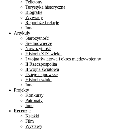
Felietony
Turystyka historyczna
Biografie
Wywiady
Reportaże i relacje
Inne
Artykuły
Starożytność
Średniowiecze
Nowożytność
Historia XIX wieku
I wojna światowa i okres międzywojenny
II Rzeczpospolita
II wojna światowa
Dzieje najnowsze
Historia sztuki
Inne
Projekty
Konkursy
Patronaty
Inne
Recenzje
Książki
Film
Wystawy