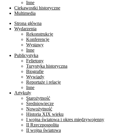
Inne
Ciekawostki historyczne
Multimedia
Strona główna
Wydarzenia
Rekonstrukcje
Konferencje
Wystawy
Inne
Publicystyka
Felietony
Turystyka historyczna
Biografie
Wywiady
Reportaże i relacje
Inne
Artykuły
Starożytność
Średniowiecze
Nowożytność
Historia XIX wieku
I wojna światowa i okres międzywojenny
II Rzeczpospolita
II wojna światowa