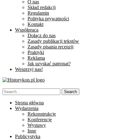
O nas
Skład redakcji
Regulamin
Polityka prywatności
Kontakt
Współpraca
Dołącz do nas
Zasady publikacji tekstów
Zasady pisania recenzji
Praktyki
Reklama
Jak uzyskać patronat?
Wesprzyj nas!
Strona główna
Wydarzenia
Rekonstrukcje
Konferencje
Wystawy
Inne
Publicystyka