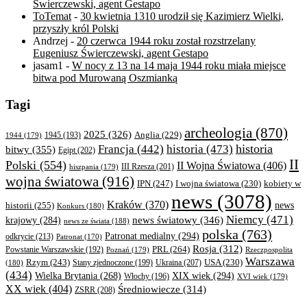
Świerczewski, agent Gestapo
ToTemat
-
30 kwietnia 1310 urodził się Kazimierz Wielki,
przyszły król Polski
Andrzej
-
20 czerwca 1944 roku został rozstrzelany
Eugeniusz Świerczewski, agent Gestapo
jasam1
-
W nocy z 13 na 14 maja 1944 roku miała miejsce
bitwa pod Murowaną Oszmianką
Tagi
archeologia
(870)
2025
(326)
Anglia
(229)
1944
(179)
1945
(193)
historia
Francja
(442)
historia
(473)
bitwy
(355)
Egipt
(202)
II
Polski
(554)
II Wojna Światowa
(406)
III Rzesza
(201)
hiszpania
(179)
wojna światowa
(916)
IPN
(247)
kobiety w
I wojna światowa
(230)
news
(3078)
Kraków
(370)
historii
(255)
news
Konkurs
(180)
Niemcy
(471)
news światowy
(346)
krajowy
(284)
news ze świata
(188)
polska
(763)
Patronat medialny
(294)
odkrycie
(213)
Patronat
(170)
Rosja
(312)
PRL
(264)
Powstanie Warszawskie
(192)
Poznań
(179)
Rzeczpospolita
Warszawa
Rzym
(243)
Ukraina
(207)
USA
(230)
(180)
Stany zjednoczone
(199)
(434)
XIX wiek
(294)
Wielka Brytania
(268)
Włochy
(196)
XVI wiek
(179)
XX wiek
(404)
Średniowiecze
(314)
ZSRR
(208)