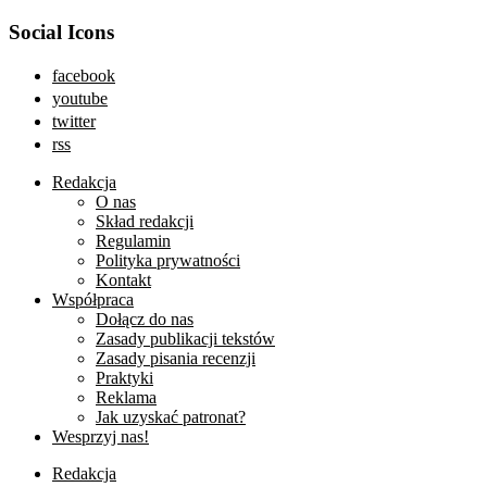
Social Icons
facebook
youtube
twitter
rss
Redakcja
O nas
Skład redakcji
Regulamin
Polityka prywatności
Kontakt
Współpraca
Dołącz do nas
Zasady publikacji tekstów
Zasady pisania recenzji
Praktyki
Reklama
Jak uzyskać patronat?
Wesprzyj nas!
Redakcja