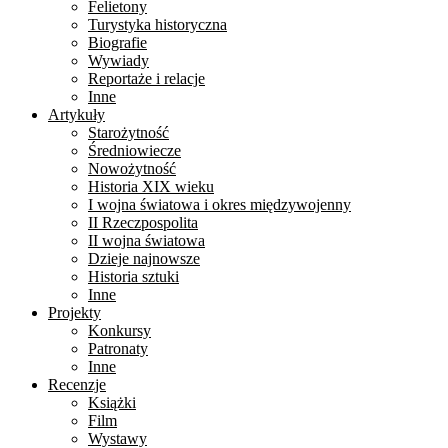
Felietony
Turystyka historyczna
Biografie
Wywiady
Reportaże i relacje
Inne
Artykuły
Starożytność
Średniowiecze
Nowożytność
Historia XIX wieku
I wojna światowa i okres międzywojenny
II Rzeczpospolita
II wojna światowa
Dzieje najnowsze
Historia sztuki
Inne
Projekty
Konkursy
Patronaty
Inne
Recenzje
Książki
Film
Wystawy