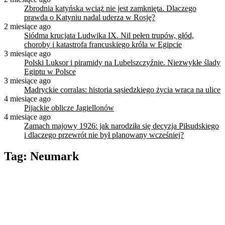
Zbrodnia katyńska wciąż nie jest zamknięta. Dlaczego
prawda o Katyniu nadal uderza w Rosję?
2 miesiące ago
Siódma krucjata Ludwika IX. Nil pełen trupów, głód,
choroby i katastrofa francuskiego króla w Egipcie
3 miesiące ago
Polski Luksor i piramidy na Lubelszczyźnie. Niezwykłe ślady
Egiptu w Polsce
3 miesiące ago
Madryckie corralas: historia sąsiedzkiego życia wraca na ulice
4 miesiące ago
Pijackie oblicze Jagiellonów
4 miesiące ago
Zamach majowy 1926: jak narodziła się decyzja Piłsudskiego
i dlaczego przewrót nie był planowany wcześniej?
Tag:
Neumark