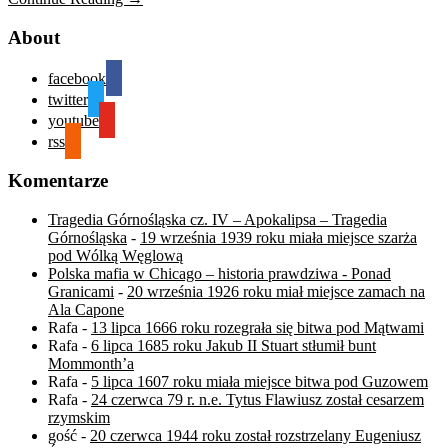
About
facebook
twitter
youtube
rss
Komentarze
Tragedia Górnośląska cz. IV – Apokalipsa – Tragedia
Górnośląska
-
19 września 1939 roku miała miejsce szarża
pod Wólką Węglową
Polska mafia w Chicago – historia prawdziwa - Ponad
Granicami
-
20 września 1926 roku miał miejsce zamach na
Ala Capone
Rafa
-
13 lipca 1666 roku rozegrała się bitwa pod Mątwami
Rafa
-
6 lipca 1685 roku Jakub II Stuart stłumił bunt
Mommonth’a
Rafa
-
5 lipca 1607 roku miała miejsce bitwa pod Guzowem
Rafa
-
24 czerwca 79 r. n.e. Tytus Flawiusz został cesarzem
rzymskim
gość
-
20 czerwca 1944 roku został rozstrzelany Eugeniusz