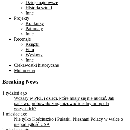
Dzieje najnowsze
Historia sztuki
Inne
Projekty
Konkursy
Patronaty
Inne
Recenzje
Książki
Film
Wystawy
Inne
Ciekawostki historyczne
Multimedia
Breaking News
1 tydzień ago
Wczasy w PRL i dzieci, które miały się nie nudzić. Jak
państwo próbowało zorganizować idealny urlop dla
wszystkich?
1 miesiąc ago
Nie tylko Kościuszko i Pułaski. Nieznani Polacy w walce o
niepodległość USA
2 miesiące ago