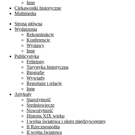
Inne
Ciekawostki historyczne
Multimedia
Strona główna
Wydarzenia
Rekonstrukcje
Konferencje
Wystawy
Inne
Publicystyka
Felietony
Turystyka historyczna
Biografie
Wywiady
Reportaże i relacje
Inne
Artykuły
Starożytność
Średniowiecze
Nowożytność
Historia XIX wieku
I wojna światowa i okres międzywojenny
II Rzeczpospolita
II wojna światowa