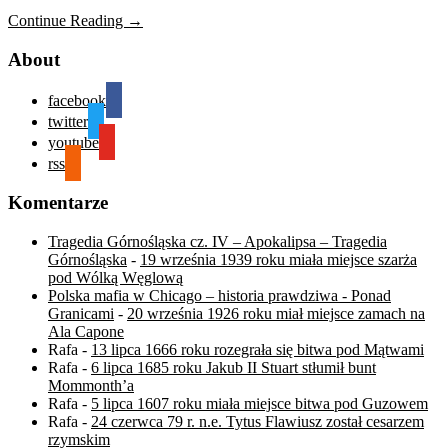
Continue Reading →
About
facebook
twitter
youtube
rss
Komentarze
Tragedia Górnośląska cz. IV – Apokalipsa – Tragedia
Górnośląska
-
19 września 1939 roku miała miejsce szarża
pod Wólką Węglową
Polska mafia w Chicago – historia prawdziwa - Ponad
Granicami
-
20 września 1926 roku miał miejsce zamach na
Ala Capone
Rafa
-
13 lipca 1666 roku rozegrała się bitwa pod Mątwami
Rafa
-
6 lipca 1685 roku Jakub II Stuart stłumił bunt
Mommonth’a
Rafa
-
5 lipca 1607 roku miała miejsce bitwa pod Guzowem
Rafa
-
24 czerwca 79 r. n.e. Tytus Flawiusz został cesarzem
rzymskim