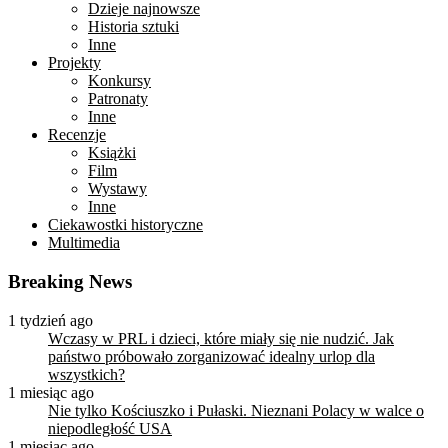
Dzieje najnowsze
Historia sztuki
Inne
Projekty
Konkursy
Patronaty
Inne
Recenzje
Książki
Film
Wystawy
Inne
Ciekawostki historyczne
Multimedia
Breaking News
1 tydzień ago
Wczasy w PRL i dzieci, które miały się nie nudzić. Jak
państwo próbowało zorganizować idealny urlop dla
wszystkich?
1 miesiąc ago
Nie tylko Kościuszko i Pułaski. Nieznani Polacy w walce o
niepodległość USA
1 miesiąc ago