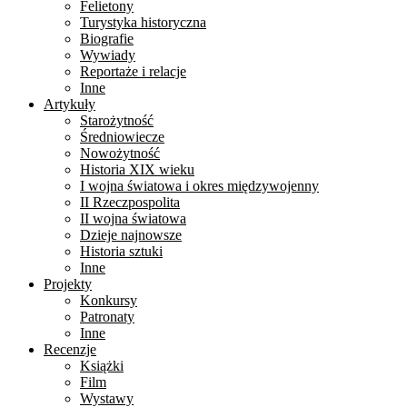
Felietony
Turystyka historyczna
Biografie
Wywiady
Reportaże i relacje
Inne
Artykuły
Starożytność
Średniowiecze
Nowożytność
Historia XIX wieku
I wojna światowa i okres międzywojenny
II Rzeczpospolita
II wojna światowa
Dzieje najnowsze
Historia sztuki
Inne
Projekty
Konkursy
Patronaty
Inne
Recenzje
Książki
Film
Wystawy