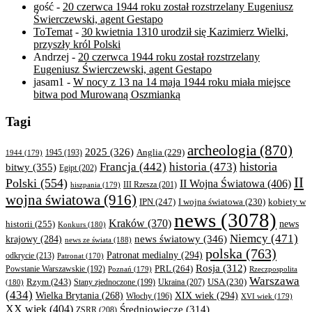
gość
-
20 czerwca 1944 roku został rozstrzelany Eugeniusz
Świerczewski, agent Gestapo
ToTemat
-
30 kwietnia 1310 urodził się Kazimierz Wielki,
przyszły król Polski
Andrzej
-
20 czerwca 1944 roku został rozstrzelany
Eugeniusz Świerczewski, agent Gestapo
jasam1
-
W nocy z 13 na 14 maja 1944 roku miała miejsce
bitwa pod Murowaną Oszmianką
Tagi
archeologia
(870)
2025
(326)
Anglia
(229)
1944
(179)
1945
(193)
historia
Francja
(442)
historia
(473)
bitwy
(355)
Egipt
(202)
II
Polski
(554)
II Wojna Światowa
(406)
III Rzesza
(201)
hiszpania
(179)
wojna światowa
(916)
IPN
(247)
kobiety w
I wojna światowa
(230)
news
(3078)
Kraków
(370)
historii
(255)
news
Konkurs
(180)
Niemcy
(471)
news światowy
(346)
krajowy
(284)
news ze świata
(188)
polska
(763)
Patronat medialny
(294)
odkrycie
(213)
Patronat
(170)
Rosja
(312)
PRL
(264)
Powstanie Warszawskie
(192)
Poznań
(179)
Rzeczpospolita
Warszawa
Rzym
(243)
Ukraina
(207)
USA
(230)
(180)
Stany zjednoczone
(199)
(434)
XIX wiek
(294)
Wielka Brytania
(268)
Włochy
(196)
XVI wiek
(179)
XX wiek
(404)
Średniowiecze
(314)
ZSRR
(208)