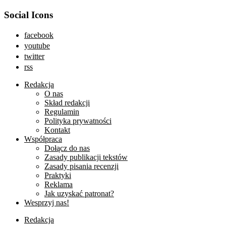
Social Icons
facebook
youtube
twitter
rss
Redakcja
O nas
Skład redakcji
Regulamin
Polityka prywatności
Kontakt
Współpraca
Dołącz do nas
Zasady publikacji tekstów
Zasady pisania recenzji
Praktyki
Reklama
Jak uzyskać patronat?
Wesprzyj nas!
Redakcja