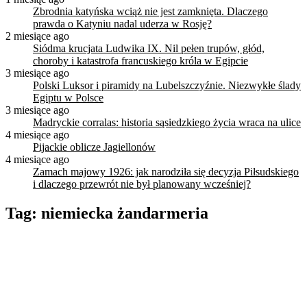
Zbrodnia katyńska wciąż nie jest zamknięta. Dlaczego
prawda o Katyniu nadal uderza w Rosję?
2 miesiące ago
Siódma krucjata Ludwika IX. Nil pełen trupów, głód,
choroby i katastrofa francuskiego króla w Egipcie
3 miesiące ago
Polski Luksor i piramidy na Lubelszczyźnie. Niezwykłe ślady
Egiptu w Polsce
3 miesiące ago
Madryckie corralas: historia sąsiedzkiego życia wraca na ulice
4 miesiące ago
Pijackie oblicze Jagiellonów
4 miesiące ago
Zamach majowy 1926: jak narodziła się decyzja Piłsudskiego
i dlaczego przewrót nie był planowany wcześniej?
Tag:
niemiecka żandarmeria