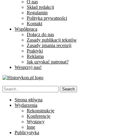
O nas
Skład redakcji
Regulamin
Polityka prywatności
Kontakt
Współpraca
Dołącz do nas
Zasady publikacji tekstów
Zasady pisania recenzji
Praktyki
Reklama
Jak uzyskać patronat?
Wesprzyj nas!
Strona główna
Wydarzenia
Rekonstrukcje
Konferencje
Wystawy
Inne
Publicystyka