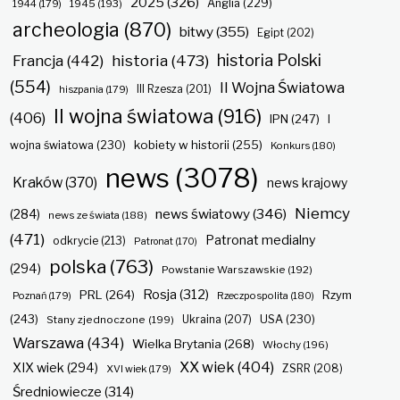
2025
(326)
Anglia
(229)
1944
(179)
1945
(193)
archeologia
(870)
bitwy
(355)
Egipt
(202)
historia Polski
historia
(473)
Francja
(442)
(554)
II Wojna Światowa
hiszpania
(179)
III Rzesza
(201)
II wojna światowa
(916)
(406)
IPN
(247)
I
kobiety w historii
(255)
wojna światowa
(230)
Konkurs
(180)
news
(3078)
Kraków
(370)
news krajowy
Niemcy
news światowy
(346)
(284)
news ze świata
(188)
(471)
Patronat medialny
odkrycie
(213)
Patronat
(170)
polska
(763)
(294)
Powstanie Warszawskie
(192)
Rosja
(312)
PRL
(264)
Rzym
Poznań
(179)
Rzeczpospolita
(180)
(243)
Ukraina
(207)
USA
(230)
Stany zjednoczone
(199)
Warszawa
(434)
Wielka Brytania
(268)
Włochy
(196)
XX wiek
(404)
XIX wiek
(294)
ZSRR
(208)
XVI wiek
(179)
Średniowiecze
(314)