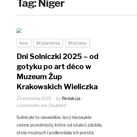
Tag:
Niger
Inne
Wydarzenia
Wystawy
Dni Solniczki 2025 – od
gotyku po art déco w
Muzeum Żup
Krakowskich Wieliczka
23 września 2025
by
Redakcja
Comments are Disabled
Solniczki to niewielkie, lecz niezwykle
cenne przedmioty, które od stuleci zdobiły
stoły możnych i podkreślały ich prestiż.