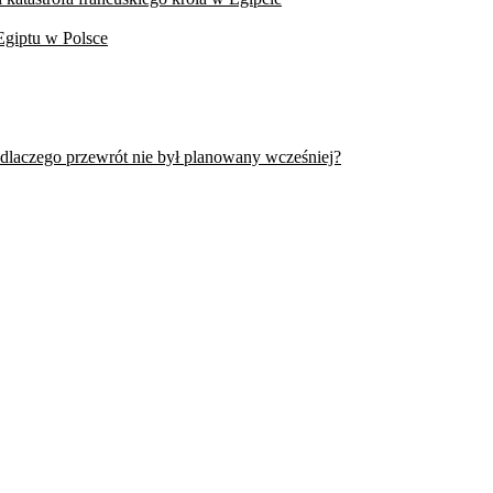
Egiptu w Polsce
 dlaczego przewrót nie był planowany wcześniej?