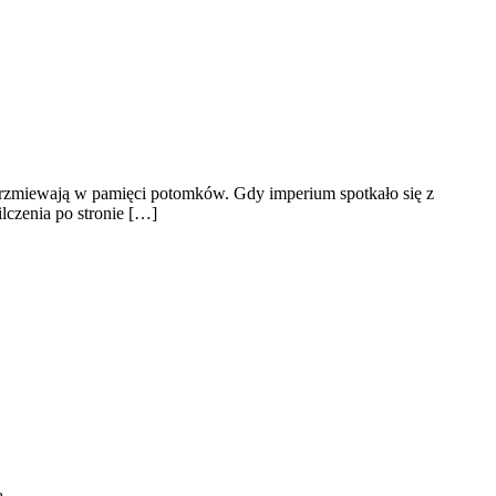
ozbrzmiewają w pamięci potomków. Gdy imperium spotkało się z
ilczenia po stronie […]
ą