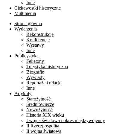
Inne
Ciekawostki historyczne
Multimedia
Strona główna
Wydarzenia
Rekonstrukcje
Konferencje
Wystawy
Inne
Publicystyka
Felietony
Turystyka historyczna
Biografie
Wywiady
Reportaże i relacje
Inne
Artykuły
Starożytność
Średniowiecze
Nowożytność
Historia XIX wieku
I wojna światowa i okres międzywojenny
II Rzeczpospolita
II wojna światowa