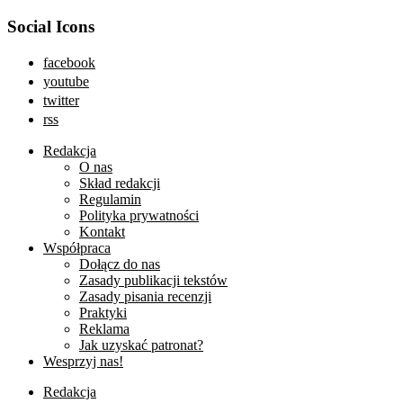
Social Icons
facebook
youtube
twitter
rss
Redakcja
O nas
Skład redakcji
Regulamin
Polityka prywatności
Kontakt
Współpraca
Dołącz do nas
Zasady publikacji tekstów
Zasady pisania recenzji
Praktyki
Reklama
Jak uzyskać patronat?
Wesprzyj nas!
Redakcja