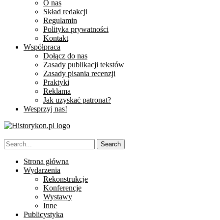
O nas
Skład redakcji
Regulamin
Polityka prywatności
Kontakt
Współpraca
Dołącz do nas
Zasady publikacji tekstów
Zasady pisania recenzji
Praktyki
Reklama
Jak uzyskać patronat?
Wesprzyj nas!
Strona główna
Wydarzenia
Rekonstrukcje
Konferencje
Wystawy
Inne
Publicystyka