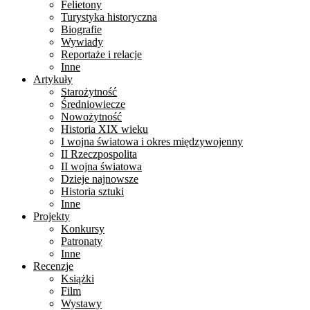
Felietony
Turystyka historyczna
Biografie
Wywiady
Reportaże i relacje
Inne
Artykuły
Starożytność
Średniowiecze
Nowożytność
Historia XIX wieku
I wojna światowa i okres międzywojenny
II Rzeczpospolita
II wojna światowa
Dzieje najnowsze
Historia sztuki
Inne
Projekty
Konkursy
Patronaty
Inne
Recenzje
Książki
Film
Wystawy