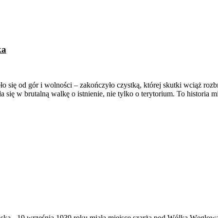
ka
ło się od gór i wolności – zakończyło czystką, której skutki wciąż r
ię w brutalną walkę o istnienie, nie tylko o terytorium. To historia m
ąska
-
19 września 1939 roku miała miejsce szarża pod Wólką Węglow