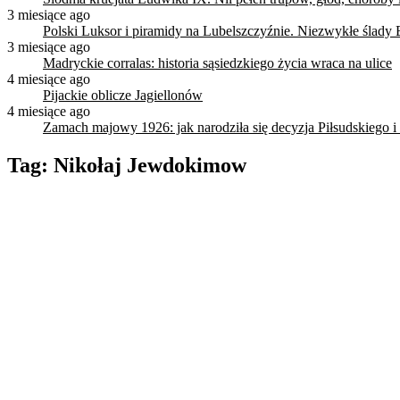
3 miesiące ago
Polski Luksor i piramidy na Lubelszczyźnie. Niezwykłe ślady 
3 miesiące ago
Madryckie corralas: historia sąsiedzkiego życia wraca na ulice
4 miesiące ago
Pijackie oblicze Jagiellonów
4 miesiące ago
Zamach majowy 1926: jak narodziła się decyzja Piłsudskiego i
Tag:
Nikołaj Jewdokimow