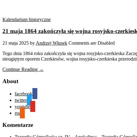
Kalendarium historyczne
21 maja 1864 zakończyła się wojna rosyjsko-czerkies
21 maja 2025
by
Andrzej Włusek
Comments are Disabled
Tego dnia 1864 roku zakończyła się wojna rosyjsko-czerkieska Zaczę
nieugiętym oporem Czerkiesów, wojna rosyjsko-czerkieska przerodziła s
Continue Reading →
About
facebook
twitter
youtube
rss
Komentarze
Tragedia Górnośląska cz. IV – Apokalipsa – Tragedia Górnośl