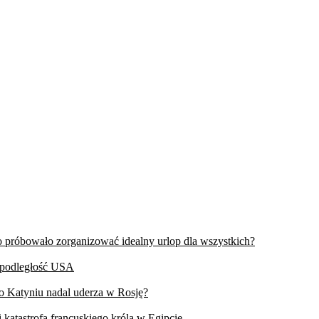
wo próbowało zorganizować idealny urlop dla wszystkich?
iepodległość USA
 o Katyniu nadal uderza w Rosję?
 katastrofa francuskiego króla w Egipcie