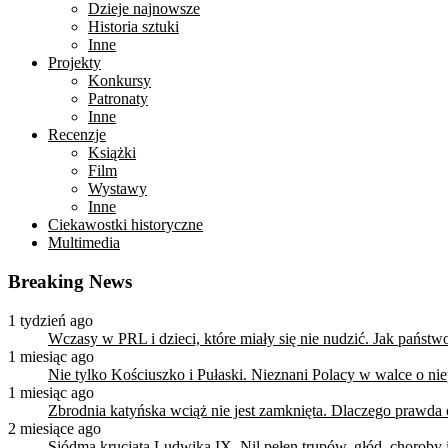
Dzieje najnowsze
Historia sztuki
Inne
Projekty
Konkursy
Patronaty
Inne
Recenzje
Książki
Film
Wystawy
Inne
Ciekawostki historyczne
Multimedia
Breaking News
1 tydzień ago
Wczasy w PRL i dzieci, które miały się nie nudzić. Jak państ
1 miesiąc ago
Nie tylko Kościuszko i Pułaski. Nieznani Polacy w walce o n
1 miesiąc ago
Zbrodnia katyńska wciąż nie jest zamknięta. Dlaczego prawda
2 miesiące ago
Siódma krucjata Ludwika IX. Nil pełen trupów, głód, choroby i