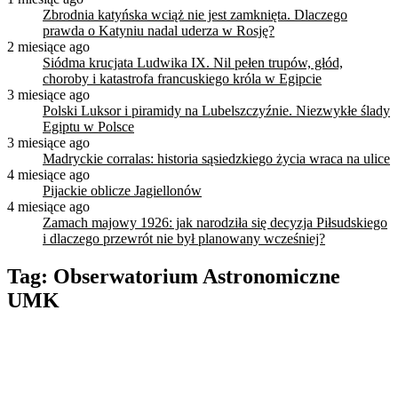
Zbrodnia katyńska wciąż nie jest zamknięta. Dlaczego
prawda o Katyniu nadal uderza w Rosję?
2 miesiące ago
Siódma krucjata Ludwika IX. Nil pełen trupów, głód,
choroby i katastrofa francuskiego króla w Egipcie
3 miesiące ago
Polski Luksor i piramidy na Lubelszczyźnie. Niezwykłe ślady
Egiptu w Polsce
3 miesiące ago
Madryckie corralas: historia sąsiedzkiego życia wraca na ulice
4 miesiące ago
Pijackie oblicze Jagiellonów
4 miesiące ago
Zamach majowy 1926: jak narodziła się decyzja Piłsudskiego
i dlaczego przewrót nie był planowany wcześniej?
Tag:
Obserwatorium Astronomiczne
UMK