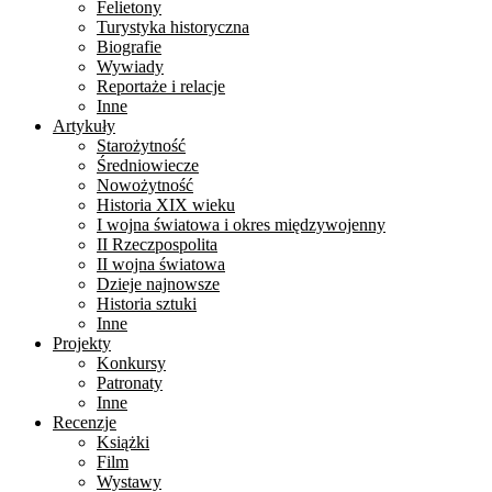
Felietony
Turystyka historyczna
Biografie
Wywiady
Reportaże i relacje
Inne
Artykuły
Starożytność
Średniowiecze
Nowożytność
Historia XIX wieku
I wojna światowa i okres międzywojenny
II Rzeczpospolita
II wojna światowa
Dzieje najnowsze
Historia sztuki
Inne
Projekty
Konkursy
Patronaty
Inne
Recenzje
Książki
Film
Wystawy