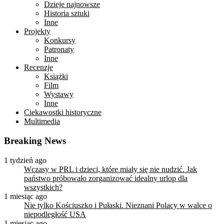
Dzieje najnowsze
Historia sztuki
Inne
Projekty
Konkursy
Patronaty
Inne
Recenzje
Książki
Film
Wystawy
Inne
Ciekawostki historyczne
Multimedia
Breaking News
1 tydzień ago
Wczasy w PRL i dzieci, które miały się nie nudzić. Jak
państwo próbowało zorganizować idealny urlop dla
wszystkich?
1 miesiąc ago
Nie tylko Kościuszko i Pułaski. Nieznani Polacy w walce o
niepodległość USA
1 miesiąc ago