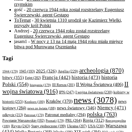
rzymskim
gość
-
20 czerwca 1944 roku został rozstrzelany Eugeniusz
Świerczewski, agent Gestapo
ToTemat
-
30 kwietnia 1310 urodził się Kazimierz Wielki,
przyszły król Polski
Andrzej
-
20 czerwca 1944 roku został rozstrzelany
Eugeniusz Świerczewski, agent Gestapo
jasam1
-
W nocy z 13 na 14 maja 1944 roku miała miejsce
bitwa pod Murowaną Oszmianką
Tagi
archeologia
(870)
2025
(326)
Anglia
(229)
1944
(179)
1945
(193)
historia
Francja
(442)
historia
(473)
bitwy
(355)
Egipt
(202)
II
Polski
(554)
II Wojna Światowa
(406)
III Rzesza
(201)
hiszpania
(179)
wojna światowa
(916)
IPN
(247)
kobiety w
I wojna światowa
(230)
news
(3078)
Kraków
(370)
historii
(255)
news
Konkurs
(180)
Niemcy
(471)
news światowy
(346)
krajowy
(284)
news ze świata
(188)
polska
(763)
Patronat medialny
(294)
odkrycie
(213)
Patronat
(170)
Rosja
(312)
PRL
(264)
Powstanie Warszawskie
(192)
Poznań
(179)
Rzeczpospolita
Warszawa
Rzym
(243)
Ukraina
(207)
USA
(230)
(180)
Stany zjednoczone
(199)
(434)
XIX wiek
(294)
Wielka Brytania
(268)