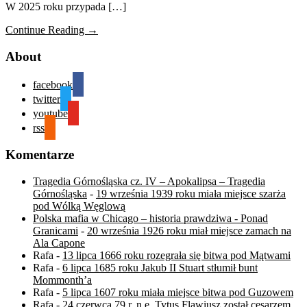
W 2025 roku przypada […]
Continue Reading →
About
facebook
twitter
youtube
rss
Komentarze
Tragedia Górnośląska cz. IV – Apokalipsa – Tragedia
Górnośląska
-
19 września 1939 roku miała miejsce szarża
pod Wólką Węglową
Polska mafia w Chicago – historia prawdziwa - Ponad
Granicami
-
20 września 1926 roku miał miejsce zamach na
Ala Capone
Rafa
-
13 lipca 1666 roku rozegrała się bitwa pod Mątwami
Rafa
-
6 lipca 1685 roku Jakub II Stuart stłumił bunt
Mommonth’a
Rafa
-
5 lipca 1607 roku miała miejsce bitwa pod Guzowem
Rafa
-
24 czerwca 79 r. n.e. Tytus Flawiusz został cesarzem