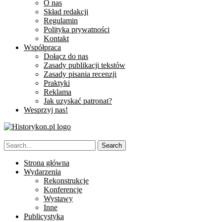
O nas
Skład redakcji
Regulamin
Polityka prywatności
Kontakt
Współpraca
Dołącz do nas
Zasady publikacji tekstów
Zasady pisania recenzji
Praktyki
Reklama
Jak uzyskać patronat?
Wesprzyj nas!
Strona główna
Wydarzenia
Rekonstrukcje
Konferencje
Wystawy
Inne
Publicystyka