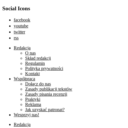
Social Icons
facebook
youtube
twitter
rss
Redakcja
O nas
Skład redakcji
Regulamin
Polityka prywatności
Kontakt
Współpraca
Dołącz do nas
Zasady publikacji tekstów
Zasady pisania recenzji
Praktyki
Reklama
Jak uzyskać patronat?
Wesprzyj nas!
Redakcja