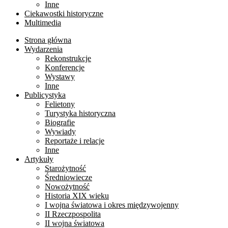
Inne
Ciekawostki historyczne
Multimedia
Strona główna
Wydarzenia
Rekonstrukcje
Konferencje
Wystawy
Inne
Publicystyka
Felietony
Turystyka historyczna
Biografie
Wywiady
Reportaże i relacje
Inne
Artykuły
Starożytność
Średniowiecze
Nowożytność
Historia XIX wieku
I wojna światowa i okres międzywojenny
II Rzeczpospolita
II wojna światowa