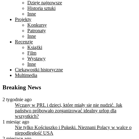
Dzieje najnowsze
Historia sztuki
Inne
Projekty
Konkursy
Patronaty
Inne
Recenzje
Książki
Film
Wystawy
Inne
Ciekawostki historyczne
Multimedia
Breaking News
2 tygodnie ago
Wczasy w PRL i dzieci, które miały się nie nudzić. Jak
państwo próbowało zorganizować idealny urlop dla
wszystkich?
1 miesiąc ago
Nie tylko Kościuszko i Pułaski. Nieznani Polacy w walce o
niepodległość USA
2 miesiące ago