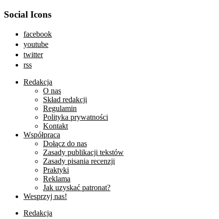
Social Icons
facebook
youtube
twitter
rss
Redakcja
O nas
Skład redakcji
Regulamin
Polityka prywatności
Kontakt
Współpraca
Dołącz do nas
Zasady publikacji tekstów
Zasady pisania recenzji
Praktyki
Reklama
Jak uzyskać patronat?
Wesprzyj nas!
Redakcja