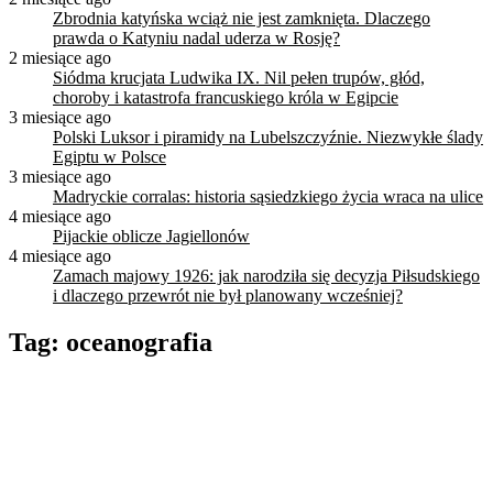
Zbrodnia katyńska wciąż nie jest zamknięta. Dlaczego
prawda o Katyniu nadal uderza w Rosję?
2 miesiące ago
Siódma krucjata Ludwika IX. Nil pełen trupów, głód,
choroby i katastrofa francuskiego króla w Egipcie
3 miesiące ago
Polski Luksor i piramidy na Lubelszczyźnie. Niezwykłe ślady
Egiptu w Polsce
3 miesiące ago
Madryckie corralas: historia sąsiedzkiego życia wraca na ulice
4 miesiące ago
Pijackie oblicze Jagiellonów
4 miesiące ago
Zamach majowy 1926: jak narodziła się decyzja Piłsudskiego
i dlaczego przewrót nie był planowany wcześniej?
Tag:
oceanografia