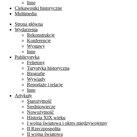
Inne
Ciekawostki historyczne
Multimedia
Strona główna
Wydarzenia
Rekonstrukcje
Konferencje
Wystawy
Inne
Publicystyka
Felietony
Turystyka historyczna
Biografie
Wywiady
Reportaże i relacje
Inne
Artykuły
Starożytność
Średniowiecze
Nowożytność
Historia XIX wieku
I wojna światowa i okres międzywojenny
II Rzeczpospolita
II wojna światowa