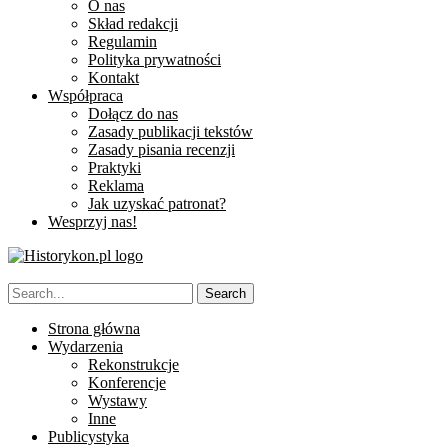
O nas
Skład redakcji
Regulamin
Polityka prywatności
Kontakt
Współpraca
Dołącz do nas
Zasady publikacji tekstów
Zasady pisania recenzji
Praktyki
Reklama
Jak uzyskać patronat?
Wesprzyj nas!
Strona główna
Wydarzenia
Rekonstrukcje
Konferencje
Wystawy
Inne
Publicystyka