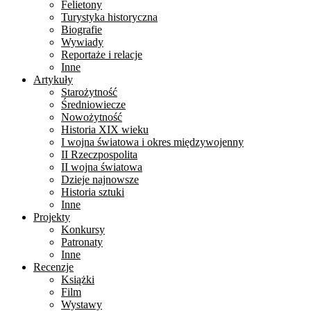
Felietony
Turystyka historyczna
Biografie
Wywiady
Reportaże i relacje
Inne
Artykuły
Starożytność
Średniowiecze
Nowożytność
Historia XIX wieku
I wojna światowa i okres międzywojenny
II Rzeczpospolita
II wojna światowa
Dzieje najnowsze
Historia sztuki
Inne
Projekty
Konkursy
Patronaty
Inne
Recenzje
Książki
Film
Wystawy