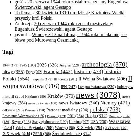
gość
-
20 czerwca 1944 roku został rozstrzelany Eugeniusz
Świerczewski, agent Gestapo
ToTemat
-
30 kwietnia 1310 urodził się Kazimierz Wielki,
przyszły król Polski
Andrzej
-
20 czerwca 1944 roku został rozstrzelany
Eugeniusz Świerczewski, agent Gestapo
jasam1
-
W nocy z 13 na 14 maja 1944 roku miała miejsce
bitwa pod Murowaną Oszmianką
Tagi
archeologia
(870)
2025
(326)
Anglia
(229)
1944
(179)
1945
(193)
historia
Francja
(442)
historia
(473)
bitwy
(355)
Egipt
(202)
II
Polski
(554)
II Wojna Światowa
(406)
III Rzesza
(201)
hiszpania
(179)
wojna światowa
(916)
IPN
(247)
kobiety w
I wojna światowa
(230)
news
(3078)
Kraków
(370)
historii
(255)
news
Konkurs
(180)
Niemcy
(471)
news światowy
(346)
krajowy
(284)
news ze świata
(188)
polska
(763)
Patronat medialny
(294)
odkrycie
(213)
Patronat
(170)
Rosja
(312)
PRL
(264)
Powstanie Warszawskie
(192)
Poznań
(179)
Rzeczpospolita
Warszawa
Rzym
(243)
Ukraina
(207)
USA
(230)
(180)
Stany zjednoczone
(199)
(434)
XIX wiek
(294)
Wielka Brytania
(268)
Włochy
(196)
XVI wiek
(179)
XX wiek
(404)
Średniowiecze
(314)
ZSRR
(208)