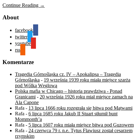
Continue Reading →
About
facebook
twitter
youtube
rss
Komentarze
Tragedia Górnośląska cz. IV – Apokalipsa – Tragedia
Górnośląska
-
19 września 1939 roku miała miejsce szarża
pod Wólką Węglową
Polska mafia w Chicago – historia prawdziwa - Ponad
Granicami
-
20 września 1926 roku miał miejsce zamach na
Ala Capone
Rafa
-
13 lipca 1666 roku rozegrała się bitwa pod Mątwami
Rafa
-
6 lipca 1685 roku Jakub II Stuart stłumił bunt
Mommonth’a
Rafa
-
5 lipca 1607 roku miała miejsce bitwa pod Guzowem
Rafa
-
24 czerwca 79 r. n.e. Tytus Flawiusz został cesarzem
rzymskim