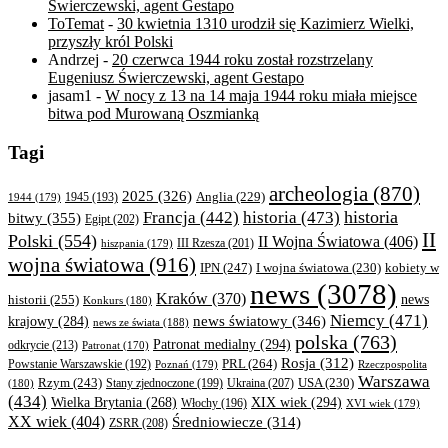
Świerczewski, agent Gestapo
ToTemat
-
30 kwietnia 1310 urodził się Kazimierz Wielki,
przyszły król Polski
Andrzej
-
20 czerwca 1944 roku został rozstrzelany
Eugeniusz Świerczewski, agent Gestapo
jasam1
-
W nocy z 13 na 14 maja 1944 roku miała miejsce
bitwa pod Murowaną Oszmianką
Tagi
archeologia
(870)
2025
(326)
Anglia
(229)
1944
(179)
1945
(193)
historia
Francja
(442)
historia
(473)
bitwy
(355)
Egipt
(202)
II
Polski
(554)
II Wojna Światowa
(406)
III Rzesza
(201)
hiszpania
(179)
wojna światowa
(916)
IPN
(247)
kobiety w
I wojna światowa
(230)
news
(3078)
Kraków
(370)
historii
(255)
news
Konkurs
(180)
Niemcy
(471)
news światowy
(346)
krajowy
(284)
news ze świata
(188)
polska
(763)
Patronat medialny
(294)
odkrycie
(213)
Patronat
(170)
Rosja
(312)
PRL
(264)
Powstanie Warszawskie
(192)
Poznań
(179)
Rzeczpospolita
Warszawa
Rzym
(243)
Ukraina
(207)
USA
(230)
(180)
Stany zjednoczone
(199)
(434)
XIX wiek
(294)
Wielka Brytania
(268)
Włochy
(196)
XVI wiek
(179)
XX wiek
(404)
Średniowiecze
(314)
ZSRR
(208)