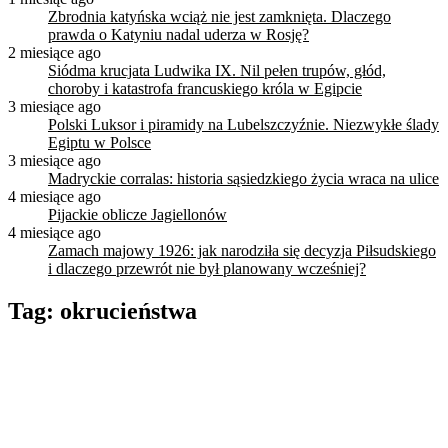
Zbrodnia katyńska wciąż nie jest zamknięta. Dlaczego
prawda o Katyniu nadal uderza w Rosję?
2 miesiące ago
Siódma krucjata Ludwika IX. Nil pełen trupów, głód,
choroby i katastrofa francuskiego króla w Egipcie
3 miesiące ago
Polski Luksor i piramidy na Lubelszczyźnie. Niezwykłe ślady
Egiptu w Polsce
3 miesiące ago
Madryckie corralas: historia sąsiedzkiego życia wraca na ulice
4 miesiące ago
Pijackie oblicze Jagiellonów
4 miesiące ago
Zamach majowy 1926: jak narodziła się decyzja Piłsudskiego
i dlaczego przewrót nie był planowany wcześniej?
Tag:
okrucieństwa