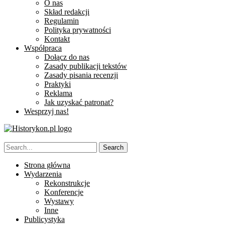
O nas
Skład redakcji
Regulamin
Polityka prywatności
Kontakt
Współpraca
Dołącz do nas
Zasady publikacji tekstów
Zasady pisania recenzji
Praktyki
Reklama
Jak uzyskać patronat?
Wesprzyj nas!
Strona główna
Wydarzenia
Rekonstrukcje
Konferencje
Wystawy
Inne
Publicystyka