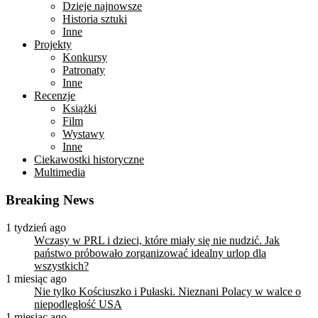
Dzieje najnowsze
Historia sztuki
Inne
Projekty
Konkursy
Patronaty
Inne
Recenzje
Książki
Film
Wystawy
Inne
Ciekawostki historyczne
Multimedia
Breaking News
1 tydzień ago
Wczasy w PRL i dzieci, które miały się nie nudzić. Jak
państwo próbowało zorganizować idealny urlop dla
wszystkich?
1 miesiąc ago
Nie tylko Kościuszko i Pułaski. Nieznani Polacy w walce o
niepodległość USA
1 miesiąc ago