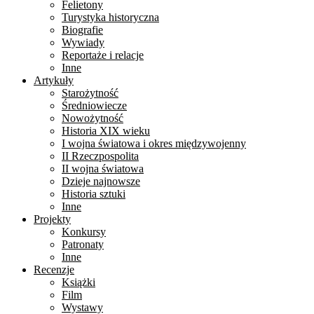
Felietony
Turystyka historyczna
Biografie
Wywiady
Reportaże i relacje
Inne
Artykuły
Starożytność
Średniowiecze
Nowożytność
Historia XIX wieku
I wojna światowa i okres międzywojenny
II Rzeczpospolita
II wojna światowa
Dzieje najnowsze
Historia sztuki
Inne
Projekty
Konkursy
Patronaty
Inne
Recenzje
Książki
Film
Wystawy