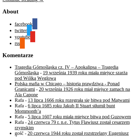
About
facebook
twitter
youtube
rss
Komentarze
Tragedia Górnośląska cz. IV – Apokalipsa – Tragedia
Górnośląska
-
19 września 1939 roku miała miejsce szarża
pod Wólką Węglową
Polska mafia w Chicago – historia prawdziwa - Ponad
Granicami
-
20 września 1926 roku miał miejsce zamach na
Ala Capone
Rafa
-
13 lipca 1666 roku rozegrała się bitwa pod Mątwami
Rafa
-
6 lipca 1685 roku Jakub II Stuart stłumił bunt
Mommonth’a
Rafa
-
5 lipca 1607 roku miała miejsce bitwa pod Guzowem
Rafa
-
24 czerwca 79 r. n.e. Tytus Flawiusz został cesarzem
rzymskim
gość
-
20 czerwca 1944 roku został rozstrzelany Eugeniusz