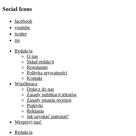
Social Icons
facebook
youtube
twitter
rss
Redakcja
O nas
Skład redakcji
Regulamin
Polityka prywatności
Kontakt
Współpraca
Dołącz do nas
Zasady publikacji tekstów
Zasady pisania recenzji
Praktyki
Reklama
Jak uzyskać patronat?
Wesprzyj nas!
Redakcja