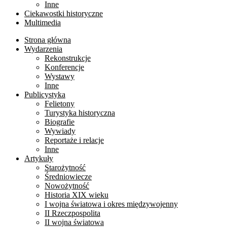
Inne
Ciekawostki historyczne
Multimedia
Strona główna
Wydarzenia
Rekonstrukcje
Konferencje
Wystawy
Inne
Publicystyka
Felietony
Turystyka historyczna
Biografie
Wywiady
Reportaże i relacje
Inne
Artykuły
Starożytność
Średniowiecze
Nowożytność
Historia XIX wieku
I wojna światowa i okres międzywojenny
II Rzeczpospolita
II wojna światowa