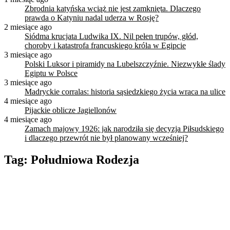
Zbrodnia katyńska wciąż nie jest zamknięta. Dlaczego
prawda o Katyniu nadal uderza w Rosję?
2 miesiące ago
Siódma krucjata Ludwika IX. Nil pełen trupów, głód,
choroby i katastrofa francuskiego króla w Egipcie
3 miesiące ago
Polski Luksor i piramidy na Lubelszczyźnie. Niezwykłe ślady
Egiptu w Polsce
3 miesiące ago
Madryckie corralas: historia sąsiedzkiego życia wraca na ulice
4 miesiące ago
Pijackie oblicze Jagiellonów
4 miesiące ago
Zamach majowy 1926: jak narodziła się decyzja Piłsudskiego
i dlaczego przewrót nie był planowany wcześniej?
Tag:
Południowa Rodezja