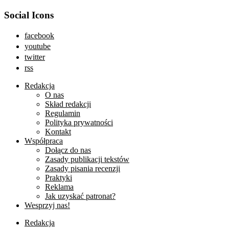
Social Icons
facebook
youtube
twitter
rss
Redakcja
O nas
Skład redakcji
Regulamin
Polityka prywatności
Kontakt
Współpraca
Dołącz do nas
Zasady publikacji tekstów
Zasady pisania recenzji
Praktyki
Reklama
Jak uzyskać patronat?
Wesprzyj nas!
Redakcja