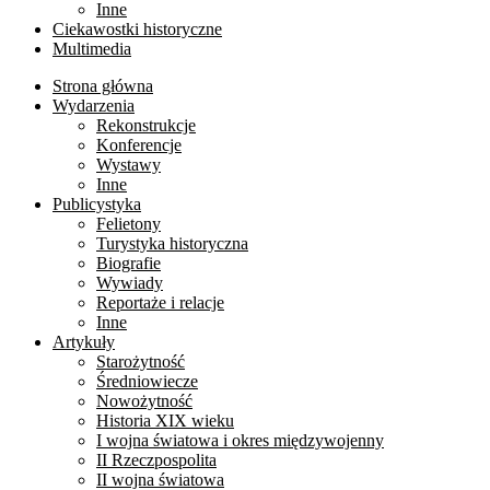
Inne
Ciekawostki historyczne
Multimedia
Strona główna
Wydarzenia
Rekonstrukcje
Konferencje
Wystawy
Inne
Publicystyka
Felietony
Turystyka historyczna
Biografie
Wywiady
Reportaże i relacje
Inne
Artykuły
Starożytność
Średniowiecze
Nowożytność
Historia XIX wieku
I wojna światowa i okres międzywojenny
II Rzeczpospolita
II wojna światowa