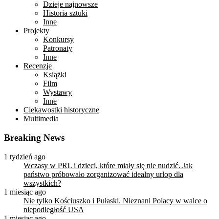
Dzieje najnowsze
Historia sztuki
Inne
Projekty
Konkursy
Patronaty
Inne
Recenzje
Książki
Film
Wystawy
Inne
Ciekawostki historyczne
Multimedia
Breaking News
1 tydzień ago
Wczasy w PRL i dzieci, które miały się nie nudzić. Jak
państwo próbowało zorganizować idealny urlop dla
wszystkich?
1 miesiąc ago
Nie tylko Kościuszko i Pułaski. Nieznani Polacy w walce o
niepodległość USA
1 miesiąc ago