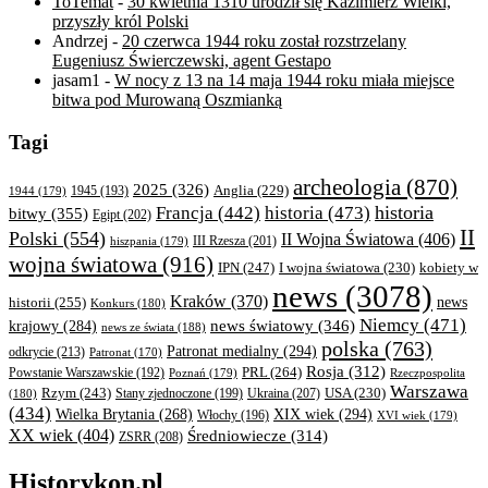
ToTemat
-
30 kwietnia 1310 urodził się Kazimierz Wielki,
przyszły król Polski
Andrzej
-
20 czerwca 1944 roku został rozstrzelany
Eugeniusz Świerczewski, agent Gestapo
jasam1
-
W nocy z 13 na 14 maja 1944 roku miała miejsce
bitwa pod Murowaną Oszmianką
Tagi
archeologia
(870)
2025
(326)
Anglia
(229)
1944
(179)
1945
(193)
historia
Francja
(442)
historia
(473)
bitwy
(355)
Egipt
(202)
II
Polski
(554)
II Wojna Światowa
(406)
III Rzesza
(201)
hiszpania
(179)
wojna światowa
(916)
IPN
(247)
kobiety w
I wojna światowa
(230)
news
(3078)
Kraków
(370)
historii
(255)
news
Konkurs
(180)
Niemcy
(471)
news światowy
(346)
krajowy
(284)
news ze świata
(188)
polska
(763)
Patronat medialny
(294)
odkrycie
(213)
Patronat
(170)
Rosja
(312)
PRL
(264)
Powstanie Warszawskie
(192)
Poznań
(179)
Rzeczpospolita
Warszawa
Rzym
(243)
Ukraina
(207)
USA
(230)
(180)
Stany zjednoczone
(199)
(434)
XIX wiek
(294)
Wielka Brytania
(268)
Włochy
(196)
XVI wiek
(179)
XX wiek
(404)
Średniowiecze
(314)
ZSRR
(208)
Historykon.pl