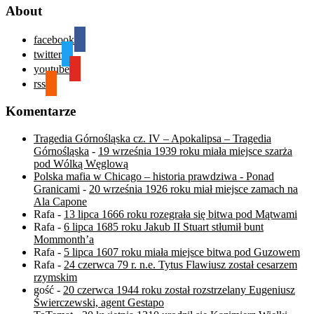
About
facebook
twitter
youtube
rss
Komentarze
Tragedia Górnośląska cz. IV – Apokalipsa – Tragedia
Górnośląska
-
19 września 1939 roku miała miejsce szarża
pod Wólką Węglową
Polska mafia w Chicago – historia prawdziwa - Ponad
Granicami
-
20 września 1926 roku miał miejsce zamach na
Ala Capone
Rafa
-
13 lipca 1666 roku rozegrała się bitwa pod Mątwami
Rafa
-
6 lipca 1685 roku Jakub II Stuart stłumił bunt
Mommonth’a
Rafa
-
5 lipca 1607 roku miała miejsce bitwa pod Guzowem
Rafa
-
24 czerwca 79 r. n.e. Tytus Flawiusz został cesarzem
rzymskim
gość
-
20 czerwca 1944 roku został rozstrzelany Eugeniusz
Świerczewski, agent Gestapo