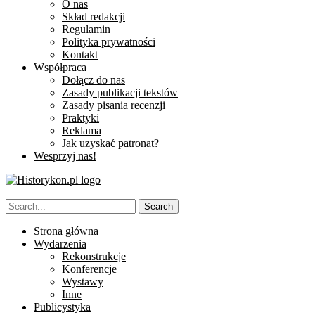
O nas
Skład redakcji
Regulamin
Polityka prywatności
Kontakt
Współpraca
Dołącz do nas
Zasady publikacji tekstów
Zasady pisania recenzji
Praktyki
Reklama
Jak uzyskać patronat?
Wesprzyj nas!
Strona główna
Wydarzenia
Rekonstrukcje
Konferencje
Wystawy
Inne
Publicystyka