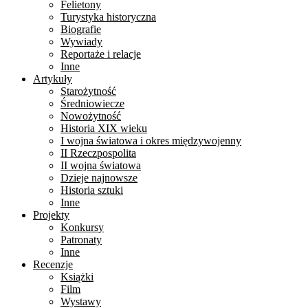
Felietony
Turystyka historyczna
Biografie
Wywiady
Reportaże i relacje
Inne
Artykuły
Starożytność
Średniowiecze
Nowożytność
Historia XIX wieku
I wojna światowa i okres międzywojenny
II Rzeczpospolita
II wojna światowa
Dzieje najnowsze
Historia sztuki
Inne
Projekty
Konkursy
Patronaty
Inne
Recenzje
Książki
Film
Wystawy