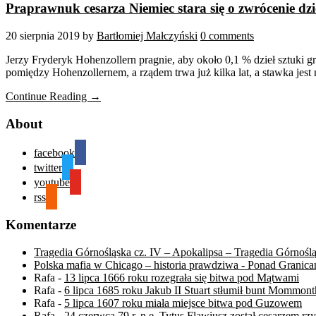
Praprawnuk cesarza Niemiec stara się o zwrócenie dzie
20 sierpnia 2019
by
Bartłomiej Małczyński
0 comments
Jerzy Fryderyk Hohenzollern pragnie, aby około 0,1 % dzieł sztuki
pomiędzy Hohenzollernem, a rządem trwa już kilka lat, a stawka jest
Continue Reading →
About
facebook
twitter
youtube
rss
Komentarze
Tragedia Górnośląska cz. IV – Apokalipsa – Tragedia Górnośl
Polska mafia w Chicago – historia prawdziwa - Ponad Granica
Rafa
-
13 lipca 1666 roku rozegrała się bitwa pod Mątwami
Rafa
-
6 lipca 1685 roku Jakub II Stuart stłumił bunt Mommont
Rafa
-
5 lipca 1607 roku miała miejsce bitwa pod Guzowem
Rafa
-
24 czerwca 79 r. n.e. Tytus Flawiusz został cesarzem r