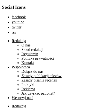
Social Icons
facebook
youtube
twitter
rss
Redakcja
O nas
Skład redakcji
Regulamin
Polityka prywatności
Kontakt
Współpraca
Dołącz do nas
Zasady publikacji tekstów
Zasady pisania recenzji
Praktyki
Reklama
Jak uzyskać patronat?
Wesprzyj nas!
Redakcja