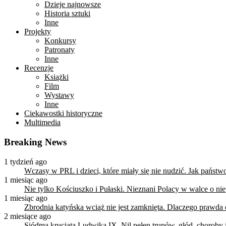
Dzieje najnowsze
Historia sztuki
Inne
Projekty
Konkursy
Patronaty
Inne
Recenzje
Książki
Film
Wystawy
Inne
Ciekawostki historyczne
Multimedia
Breaking News
1 tydzień ago
Wczasy w PRL i dzieci, które miały się nie nudzić. Jak państ
1 miesiąc ago
Nie tylko Kościuszko i Pułaski. Nieznani Polacy w walce o n
1 miesiąc ago
Zbrodnia katyńska wciąż nie jest zamknięta. Dlaczego prawda
2 miesiące ago
Siódma krucjata Ludwika IX. Nil pełen trupów, głód, choroby i