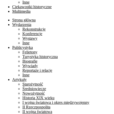
Inne
Ciekawostki historyczne
Multimedia
Strona główna
Wydarzenia
Rekonstrukcje
Konferencje
Wystawy
Inne
Publicystyka
Felietony
Turystyka historyczna
Biografie
Wywiady
Reportaże i relacje
Inne
Artykuły
Starożytność
Średniowiecze
Nowożytność
Historia XIX wieku
I wojna światowa i okres międzywojenny
II Rzeczpospolita
II wojna światowa