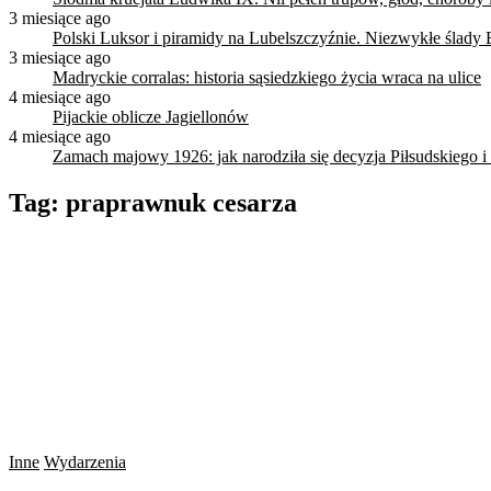
3 miesiące ago
Polski Luksor i piramidy na Lubelszczyźnie. Niezwykłe ślady 
3 miesiące ago
Madryckie corralas: historia sąsiedzkiego życia wraca na ulice
4 miesiące ago
Pijackie oblicze Jagiellonów
4 miesiące ago
Zamach majowy 1926: jak narodziła się decyzja Piłsudskiego i
Tag:
praprawnuk cesarza
Inne
Wydarzenia