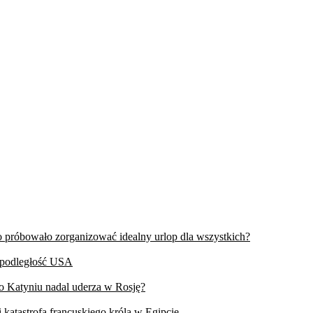
wo próbowało zorganizować idealny urlop dla wszystkich?
iepodległość USA
 o Katyniu nadal uderza w Rosję?
 katastrofa francuskiego króla w Egipcie