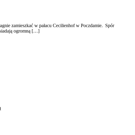
pragnie zamieszkać w pałacu Cecilienhof w Poczdamie. Spór
posiadają ogromną […]
ą