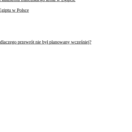
Egiptu w Polsce
 dlaczego przewrót nie był planowany wcześniej?