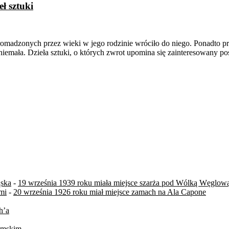
ł sztuki
 gromadzonych przez wieki w jego rodzinie wróciło do niego. Ponadto 
 niemała. Dzieła sztuki, o których zwrot upomina się zainteresowany 
ąska
-
19 września 1939 roku miała miejsce szarża pod Wólką Węglow
mi
-
20 września 1926 roku miał miejsce zamach na Ala Capone
h’a
zymskim