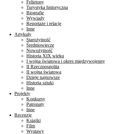
Felietony
Turystyka historyczna
Biografie
Wywiady
Reportaże i relacje
Inne
Artykuły
Starożytność
Średniowiecze
Nowożytność
Historia XIX wieku
I wojna światowa i okres międzywojenny
II Rzeczpospolita
II wojna światowa
Dzieje najnowsze
Historia sztuki
Inne
Projekty
Konkursy
Patronaty
Inne
Recenzje
Książki
Film
Wystawy