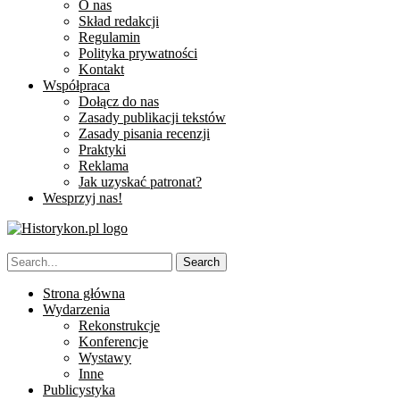
O nas
Skład redakcji
Regulamin
Polityka prywatności
Kontakt
Współpraca
Dołącz do nas
Zasady publikacji tekstów
Zasady pisania recenzji
Praktyki
Reklama
Jak uzyskać patronat?
Wesprzyj nas!
Strona główna
Wydarzenia
Rekonstrukcje
Konferencje
Wystawy
Inne
Publicystyka