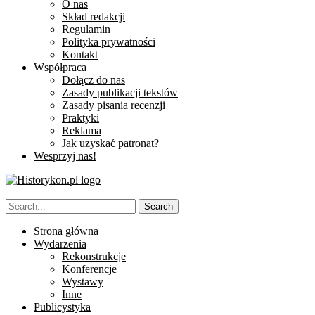
O nas
Skład redakcji
Regulamin
Polityka prywatności
Kontakt
Współpraca
Dołącz do nas
Zasady publikacji tekstów
Zasady pisania recenzji
Praktyki
Reklama
Jak uzyskać patronat?
Wesprzyj nas!
Strona główna
Wydarzenia
Rekonstrukcje
Konferencje
Wystawy
Inne
Publicystyka