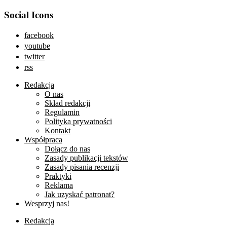
Social Icons
facebook
youtube
twitter
rss
Redakcja
O nas
Skład redakcji
Regulamin
Polityka prywatności
Kontakt
Współpraca
Dołącz do nas
Zasady publikacji tekstów
Zasady pisania recenzji
Praktyki
Reklama
Jak uzyskać patronat?
Wesprzyj nas!
Redakcja