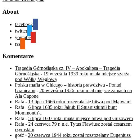
About
facebook
twitter
youtube
rss
Komentarze
Tragedia Górnośląska cz. IV – Apokalipsa – Tragedia
Górnośląska
-
19 września 1939 roku miała miejsce szarża
pod Wólką Węglową
Polska mafia w Chicago – historia prawdziwa - Ponad
Granicami
-
20 września 1926 roku miał miejsce zamach na
Ala Capone
Rafa
-
13 lipca 1666 roku rozegrała się bitwa pod Mątwami
Rafa
-
6 lipca 1685 roku Jakub II Stuart stłumił bunt
Mommonth’a
Rafa
-
5 lipca 1607 roku miała miejsce bitwa pod Guzowem
Rafa
-
24 czerwca 79 r. n.e. Tytus Flawiusz został cesarzem
rzymskim
gość
-
20 czerwca 1944 roku został rozstrzelany Eugeniusz