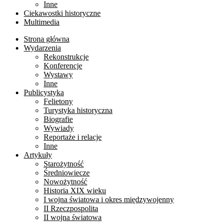
Inne
Ciekawostki historyczne
Multimedia
Strona główna
Wydarzenia
Rekonstrukcje
Konferencje
Wystawy
Inne
Publicystyka
Felietony
Turystyka historyczna
Biografie
Wywiady
Reportaże i relacje
Inne
Artykuły
Starożytność
Średniowiecze
Nowożytność
Historia XIX wieku
I wojna światowa i okres międzywojenny
II Rzeczpospolita
II wojna światowa