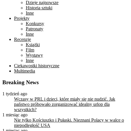
Dzieje najnowsze
Historia sztuki
Inne
Projekty
Konkursy
Patronaty
Inne
Recenzje
Książki
Film
Wystawy
Inne
Ciekawostki historyczne
Multimedia
Breaking News
1 tydzień ago
Wczasy w PRL i dzieci, które miały się nie nudzić. Jak
państwo próbowało zorganizować idealny urlop dla
wszystkich?
1 miesiąc ago
Nie tylko Kościuszko i Pułaski. Nieznani Polacy w walce o
niepodległość USA
1 miesiąc ago