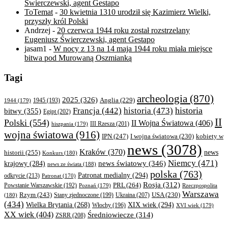
Świerczewski, agent Gestapo
ToTemat
-
30 kwietnia 1310 urodził się Kazimierz Wielki,
przyszły król Polski
Andrzej
-
20 czerwca 1944 roku został rozstrzelany
Eugeniusz Świerczewski, agent Gestapo
jasam1
-
W nocy z 13 na 14 maja 1944 roku miała miejsce
bitwa pod Murowaną Oszmianką
Tagi
archeologia
(870)
2025
(326)
Anglia
(229)
1944
(179)
1945
(193)
historia
Francja
(442)
historia
(473)
bitwy
(355)
Egipt
(202)
II
Polski
(554)
II Wojna Światowa
(406)
III Rzesza
(201)
hiszpania
(179)
wojna światowa
(916)
IPN
(247)
kobiety w
I wojna światowa
(230)
news
(3078)
Kraków
(370)
historii
(255)
news
Konkurs
(180)
Niemcy
(471)
news światowy
(346)
krajowy
(284)
news ze świata
(188)
polska
(763)
Patronat medialny
(294)
odkrycie
(213)
Patronat
(170)
Rosja
(312)
PRL
(264)
Powstanie Warszawskie
(192)
Poznań
(179)
Rzeczpospolita
Warszawa
Rzym
(243)
Ukraina
(207)
USA
(230)
(180)
Stany zjednoczone
(199)
(434)
XIX wiek
(294)
Wielka Brytania
(268)
Włochy
(196)
XVI wiek
(179)
XX wiek
(404)
Średniowiecze
(314)
ZSRR
(208)