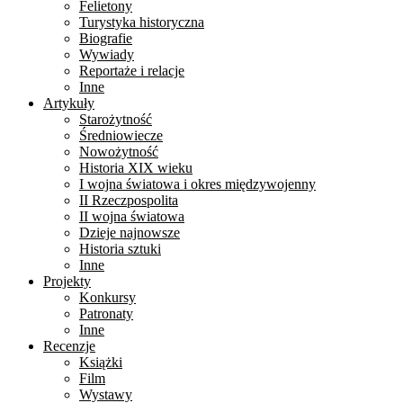
Felietony
Turystyka historyczna
Biografie
Wywiady
Reportaże i relacje
Inne
Artykuły
Starożytność
Średniowiecze
Nowożytność
Historia XIX wieku
I wojna światowa i okres międzywojenny
II Rzeczpospolita
II wojna światowa
Dzieje najnowsze
Historia sztuki
Inne
Projekty
Konkursy
Patronaty
Inne
Recenzje
Książki
Film
Wystawy