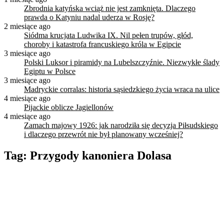
Zbrodnia katyńska wciąż nie jest zamknięta. Dlaczego
prawda o Katyniu nadal uderza w Rosję?
2 miesiące ago
Siódma krucjata Ludwika IX. Nil pełen trupów, głód,
choroby i katastrofa francuskiego króla w Egipcie
3 miesiące ago
Polski Luksor i piramidy na Lubelszczyźnie. Niezwykłe ślady
Egiptu w Polsce
3 miesiące ago
Madryckie corralas: historia sąsiedzkiego życia wraca na ulice
4 miesiące ago
Pijackie oblicze Jagiellonów
4 miesiące ago
Zamach majowy 1926: jak narodziła się decyzja Piłsudskiego
i dlaczego przewrót nie był planowany wcześniej?
Tag:
Przygody kanoniera Dolasa