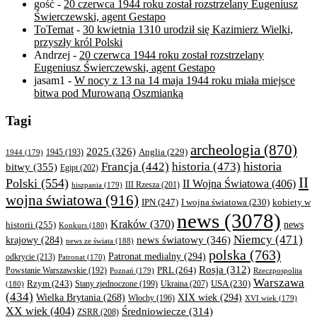
gość
-
20 czerwca 1944 roku został rozstrzelany Eugeniusz
Świerczewski, agent Gestapo
ToTemat
-
30 kwietnia 1310 urodził się Kazimierz Wielki,
przyszły król Polski
Andrzej
-
20 czerwca 1944 roku został rozstrzelany
Eugeniusz Świerczewski, agent Gestapo
jasam1
-
W nocy z 13 na 14 maja 1944 roku miała miejsce
bitwa pod Murowaną Oszmianką
Tagi
archeologia
(870)
2025
(326)
Anglia
(229)
1944
(179)
1945
(193)
historia
Francja
(442)
historia
(473)
bitwy
(355)
Egipt
(202)
II
Polski
(554)
II Wojna Światowa
(406)
III Rzesza
(201)
hiszpania
(179)
wojna światowa
(916)
IPN
(247)
kobiety w
I wojna światowa
(230)
news
(3078)
Kraków
(370)
historii
(255)
news
Konkurs
(180)
Niemcy
(471)
news światowy
(346)
krajowy
(284)
news ze świata
(188)
polska
(763)
Patronat medialny
(294)
odkrycie
(213)
Patronat
(170)
Rosja
(312)
PRL
(264)
Powstanie Warszawskie
(192)
Poznań
(179)
Rzeczpospolita
Warszawa
Rzym
(243)
Ukraina
(207)
USA
(230)
(180)
Stany zjednoczone
(199)
(434)
XIX wiek
(294)
Wielka Brytania
(268)
Włochy
(196)
XVI wiek
(179)
XX wiek
(404)
Średniowiecze
(314)
ZSRR
(208)