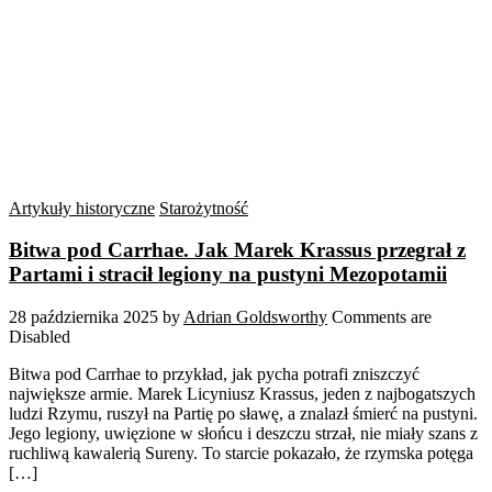
Artykuły historyczne
Starożytność
Bitwa pod Carrhae. Jak Marek Krassus przegrał z
Partami i stracił legiony na pustyni Mezopotamii
28 października 2025
by
Adrian Goldsworthy
Comments are
Disabled
Bitwa pod Carrhae to przykład, jak pycha potrafi zniszczyć
największe armie. Marek Licyniusz Krassus, jeden z najbogatszych
ludzi Rzymu, ruszył na Partię po sławę, a znalazł śmierć na pustyni.
Jego legiony, uwięzione w słońcu i deszczu strzał, nie miały szans z
ruchliwą kawalerią Sureny. To starcie pokazało, że rzymska potęga
[…]