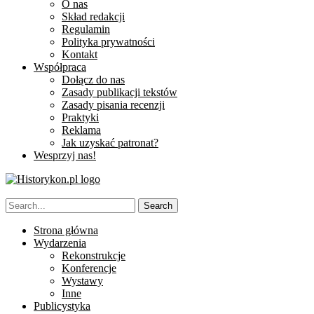
O nas
Skład redakcji
Regulamin
Polityka prywatności
Kontakt
Współpraca
Dołącz do nas
Zasady publikacji tekstów
Zasady pisania recenzji
Praktyki
Reklama
Jak uzyskać patronat?
Wesprzyj nas!
Strona główna
Wydarzenia
Rekonstrukcje
Konferencje
Wystawy
Inne
Publicystyka