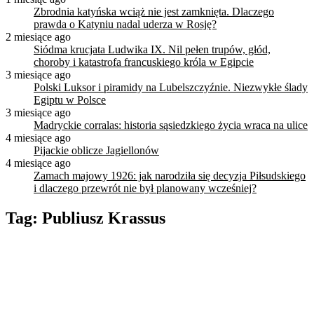
Zbrodnia katyńska wciąż nie jest zamknięta. Dlaczego
prawda o Katyniu nadal uderza w Rosję?
2 miesiące ago
Siódma krucjata Ludwika IX. Nil pełen trupów, głód,
choroby i katastrofa francuskiego króla w Egipcie
3 miesiące ago
Polski Luksor i piramidy na Lubelszczyźnie. Niezwykłe ślady
Egiptu w Polsce
3 miesiące ago
Madryckie corralas: historia sąsiedzkiego życia wraca na ulice
4 miesiące ago
Pijackie oblicze Jagiellonów
4 miesiące ago
Zamach majowy 1926: jak narodziła się decyzja Piłsudskiego
i dlaczego przewrót nie był planowany wcześniej?
Tag:
Publiusz Krassus