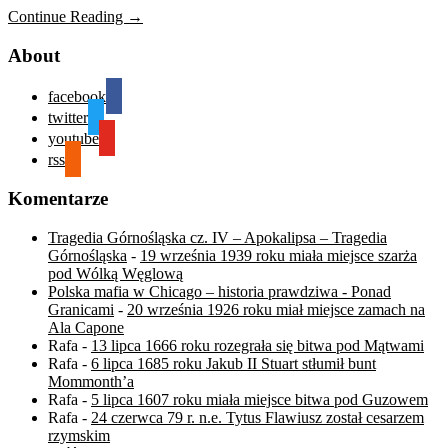
Continue Reading →
About
facebook
twitter
youtube
rss
Komentarze
Tragedia Górnośląska cz. IV – Apokalipsa – Tragedia
Górnośląska
-
19 września 1939 roku miała miejsce szarża
pod Wólką Węglową
Polska mafia w Chicago – historia prawdziwa - Ponad
Granicami
-
20 września 1926 roku miał miejsce zamach na
Ala Capone
Rafa
-
13 lipca 1666 roku rozegrała się bitwa pod Mątwami
Rafa
-
6 lipca 1685 roku Jakub II Stuart stłumił bunt
Mommonth’a
Rafa
-
5 lipca 1607 roku miała miejsce bitwa pod Guzowem
Rafa
-
24 czerwca 79 r. n.e. Tytus Flawiusz został cesarzem
rzymskim