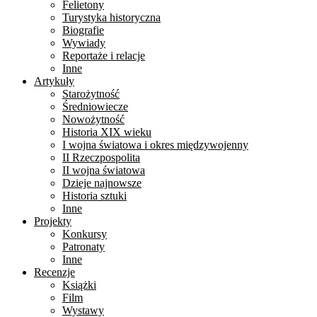
Felietony
Turystyka historyczna
Biografie
Wywiady
Reportaże i relacje
Inne
Artykuły
Starożytność
Średniowiecze
Nowożytność
Historia XIX wieku
I wojna światowa i okres międzywojenny
II Rzeczpospolita
II wojna światowa
Dzieje najnowsze
Historia sztuki
Inne
Projekty
Konkursy
Patronaty
Inne
Recenzje
Książki
Film
Wystawy