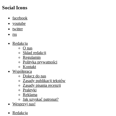
Social Icons
facebook
youtube
twitter
rss
Redakcja
O nas
Skład redakcji
Regulamin
Polityka prywatności
Kontakt
Współpraca
Dołącz do nas
Zasady publikacji tekstów
Zasady pisania recenzji
Praktyki
Reklama
Jak uzyskać patronat?
Wesprzyj nas!
Redakcja