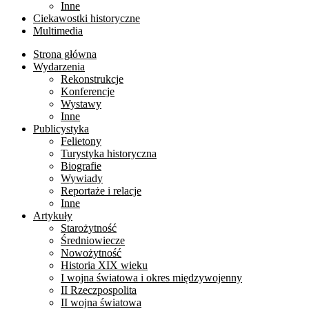
Inne
Ciekawostki historyczne
Multimedia
Strona główna
Wydarzenia
Rekonstrukcje
Konferencje
Wystawy
Inne
Publicystyka
Felietony
Turystyka historyczna
Biografie
Wywiady
Reportaże i relacje
Inne
Artykuły
Starożytność
Średniowiecze
Nowożytność
Historia XIX wieku
I wojna światowa i okres międzywojenny
II Rzeczpospolita
II wojna światowa