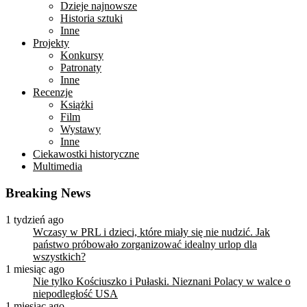
Dzieje najnowsze
Historia sztuki
Inne
Projekty
Konkursy
Patronaty
Inne
Recenzje
Książki
Film
Wystawy
Inne
Ciekawostki historyczne
Multimedia
Breaking News
1 tydzień ago
Wczasy w PRL i dzieci, które miały się nie nudzić. Jak
państwo próbowało zorganizować idealny urlop dla
wszystkich?
1 miesiąc ago
Nie tylko Kościuszko i Pułaski. Nieznani Polacy w walce o
niepodległość USA
1 miesiąc ago