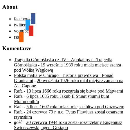
About
facebook
twitter
youtube
rss
Komentarze
Tragedia Górnośląska cz. IV – Apokalipsa – Tragedia
Górnośląska
-
19 września 1939 roku miała miejsce szarża
pod Wólką Węglową
Polska mafia w Chicago – historia prawdziwa - Ponad
Granicami
-
20 września 1926 roku miał miejsce zamach na
Ala Capone
Rafa
-
13 lipca 1666 roku rozegrała się bitwa pod Mątwami
Rafa
-
6 lipca 1685 roku Jakub II Stuart stłumił bunt
Mommonth’a
Rafa
-
5 lipca 1607 roku miała miejsce bitwa pod Guzowem
Rafa
-
24 czerwca 79 r. n.e. Tytus Flawiusz został cesarzem
rzymskim
gość
-
20 czerwca 1944 roku został rozstrzelany Eugeniusz
Świerczewski, agent Gestapo