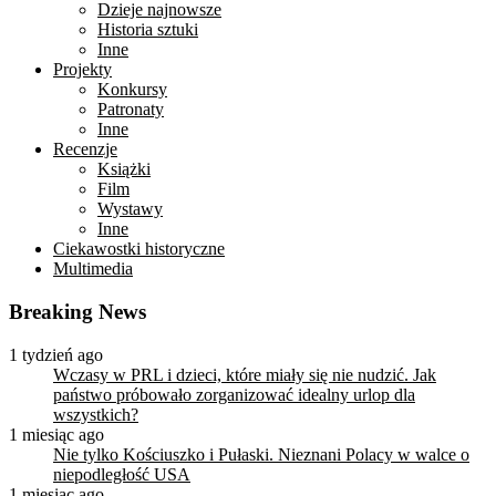
Dzieje najnowsze
Historia sztuki
Inne
Projekty
Konkursy
Patronaty
Inne
Recenzje
Książki
Film
Wystawy
Inne
Ciekawostki historyczne
Multimedia
Breaking News
1 tydzień ago
Wczasy w PRL i dzieci, które miały się nie nudzić. Jak
państwo próbowało zorganizować idealny urlop dla
wszystkich?
1 miesiąc ago
Nie tylko Kościuszko i Pułaski. Nieznani Polacy w walce o
niepodległość USA
1 miesiąc ago