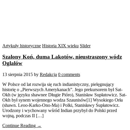
Artykuły historyczne
Historia XIX wieku
Slider
Szalony Koń, duma Lakotów, nieustraszony wódz
Oglalów
13 sierpnia 2015
by
Redakcja
0 comments
W Polsce od lat rozwija się ruch indianistyczny, pielęgnujący
historię o „Pierwszych Amerykanach”. Jego prekursorem był Sat-
Okh (w języku shawnee Długie Pióro), Stanisław Supłatowicz. Sat-
Okh był synem wojennego wodza Szaunisów[1] Wysokiego Orła
(shawn. Leoo-Karko-Ono-Ma) i Polki, Stanisławy Supłatowicz.
Urodzony i wychowany wśród Indian przybył do Polski przed
wojną, podczas II […]
Continue Reading →