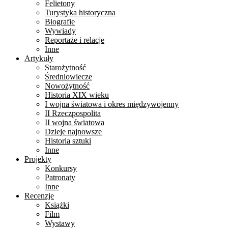
Felietony
Turystyka historyczna
Biografie
Wywiady
Reportaże i relacje
Inne
Artykuły
Starożytność
Średniowiecze
Nowożytność
Historia XIX wieku
I wojna światowa i okres międzywojenny
II Rzeczpospolita
II wojna światowa
Dzieje najnowsze
Historia sztuki
Inne
Projekty
Konkursy
Patronaty
Inne
Recenzje
Książki
Film
Wystawy