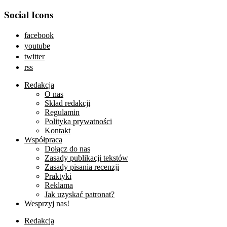
Social Icons
facebook
youtube
twitter
rss
Redakcja
O nas
Skład redakcji
Regulamin
Polityka prywatności
Kontakt
Współpraca
Dołącz do nas
Zasady publikacji tekstów
Zasady pisania recenzji
Praktyki
Reklama
Jak uzyskać patronat?
Wesprzyj nas!
Redakcja