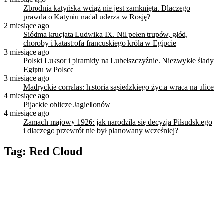
Zbrodnia katyńska wciąż nie jest zamknięta. Dlaczego
prawda o Katyniu nadal uderza w Rosję?
2 miesiące ago
Siódma krucjata Ludwika IX. Nil pełen trupów, głód,
choroby i katastrofa francuskiego króla w Egipcie
3 miesiące ago
Polski Luksor i piramidy na Lubelszczyźnie. Niezwykłe ślady
Egiptu w Polsce
3 miesiące ago
Madryckie corralas: historia sąsiedzkiego życia wraca na ulice
4 miesiące ago
Pijackie oblicze Jagiellonów
4 miesiące ago
Zamach majowy 1926: jak narodziła się decyzja Piłsudskiego
i dlaczego przewrót nie był planowany wcześniej?
Tag:
Red Cloud