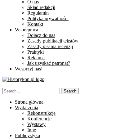
O nas
Skład redakcji
Regulamin
Polityka prywatności
Kontakt
Współpraca
Dołącz do nas
Zasady publikacji tekstów
Zasady pisania recenzji
Praktyki
Reklama
Jak uzyskać patronat?
Wesprzyj nas!
Strona główna
Wydarzenia
Rekonstrukcje
Konferencje
Wystawy
Inne
Publicystyka