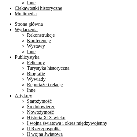
Inne
Ciekawostki historyczne
Multimedia
Strona główna
Wydarzenia
Rekonstrukcje
Konferencje
Wystawy
Inne
Publicystyka
Felietony
Turystyka historyczna
Biografie
Wywiady
Reportaże i relacje
Inne
Artykuły
Starożytność
Średniowiecze
Nowożytność
Historia XIX wieku
I wojna światowa i okres międzywojenny
II Rzeczpospolita
II wojna światowa