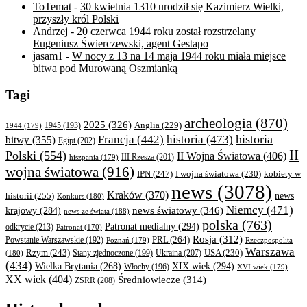
ToTemat
-
30 kwietnia 1310 urodził się Kazimierz Wielki,
przyszły król Polski
Andrzej
-
20 czerwca 1944 roku został rozstrzelany
Eugeniusz Świerczewski, agent Gestapo
jasam1
-
W nocy z 13 na 14 maja 1944 roku miała miejsce
bitwa pod Murowaną Oszmianką
Tagi
archeologia
(870)
2025
(326)
Anglia
(229)
1944
(179)
1945
(193)
historia
Francja
(442)
historia
(473)
bitwy
(355)
Egipt
(202)
II
Polski
(554)
II Wojna Światowa
(406)
III Rzesza
(201)
hiszpania
(179)
wojna światowa
(916)
IPN
(247)
kobiety w
I wojna światowa
(230)
news
(3078)
Kraków
(370)
historii
(255)
news
Konkurs
(180)
Niemcy
(471)
news światowy
(346)
krajowy
(284)
news ze świata
(188)
polska
(763)
Patronat medialny
(294)
odkrycie
(213)
Patronat
(170)
Rosja
(312)
PRL
(264)
Powstanie Warszawskie
(192)
Poznań
(179)
Rzeczpospolita
Warszawa
Rzym
(243)
Ukraina
(207)
USA
(230)
(180)
Stany zjednoczone
(199)
(434)
XIX wiek
(294)
Wielka Brytania
(268)
Włochy
(196)
XVI wiek
(179)
XX wiek
(404)
Średniowiecze
(314)
ZSRR
(208)