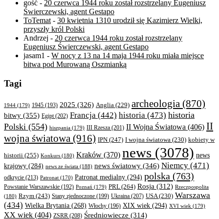
gość
-
20 czerwca 1944 roku został rozstrzelany Eugeniusz
Świerczewski, agent Gestapo
ToTemat
-
30 kwietnia 1310 urodził się Kazimierz Wielki,
przyszły król Polski
Andrzej
-
20 czerwca 1944 roku został rozstrzelany
Eugeniusz Świerczewski, agent Gestapo
jasam1
-
W nocy z 13 na 14 maja 1944 roku miała miejsce
bitwa pod Murowaną Oszmianką
Tagi
archeologia
(870)
2025
(326)
Anglia
(229)
1944
(179)
1945
(193)
historia
Francja
(442)
historia
(473)
bitwy
(355)
Egipt
(202)
II
Polski
(554)
II Wojna Światowa
(406)
III Rzesza
(201)
hiszpania
(179)
wojna światowa
(916)
IPN
(247)
kobiety w
I wojna światowa
(230)
news
(3078)
Kraków
(370)
historii
(255)
news
Konkurs
(180)
Niemcy
(471)
news światowy
(346)
krajowy
(284)
news ze świata
(188)
polska
(763)
Patronat medialny
(294)
odkrycie
(213)
Patronat
(170)
Rosja
(312)
PRL
(264)
Powstanie Warszawskie
(192)
Poznań
(179)
Rzeczpospolita
Warszawa
Rzym
(243)
Ukraina
(207)
USA
(230)
(180)
Stany zjednoczone
(199)
(434)
XIX wiek
(294)
Wielka Brytania
(268)
Włochy
(196)
XVI wiek
(179)
XX wiek
(404)
Średniowiecze
(314)
ZSRR
(208)