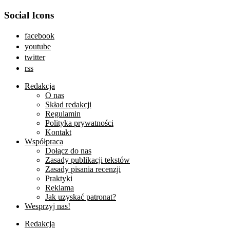
Social Icons
facebook
youtube
twitter
rss
Redakcja
O nas
Skład redakcji
Regulamin
Polityka prywatności
Kontakt
Współpraca
Dołącz do nas
Zasady publikacji tekstów
Zasady pisania recenzji
Praktyki
Reklama
Jak uzyskać patronat?
Wesprzyj nas!
Redakcja