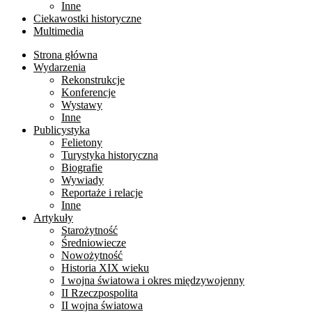
Inne
Ciekawostki historyczne
Multimedia
Strona główna
Wydarzenia
Rekonstrukcje
Konferencje
Wystawy
Inne
Publicystyka
Felietony
Turystyka historyczna
Biografie
Wywiady
Reportaże i relacje
Inne
Artykuły
Starożytność
Średniowiecze
Nowożytność
Historia XIX wieku
I wojna światowa i okres międzywojenny
II Rzeczpospolita
II wojna światowa