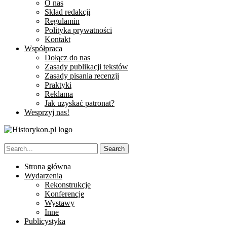
O nas
Skład redakcji
Regulamin
Polityka prywatności
Kontakt
Współpraca
Dołącz do nas
Zasady publikacji tekstów
Zasady pisania recenzji
Praktyki
Reklama
Jak uzyskać patronat?
Wesprzyj nas!
Strona główna
Wydarzenia
Rekonstrukcje
Konferencje
Wystawy
Inne
Publicystyka