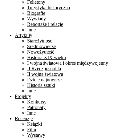
Felietony
Turystyka historyczna
Biografie
Wywiady
Reportaże i relacje
Inne
Artykuły
Starożytność
Średniowiecze
Nowożytność
Historia XIX wieku
I wojna światowa i okres międzywojenny
II Rzeczpospolita
II wojna światowa
Dzieje najnowsze
Historia sztuki
Inne
Projekty
Konkursy
Patronaty
Inne
Recenzje
Książki
Film
Wystawy