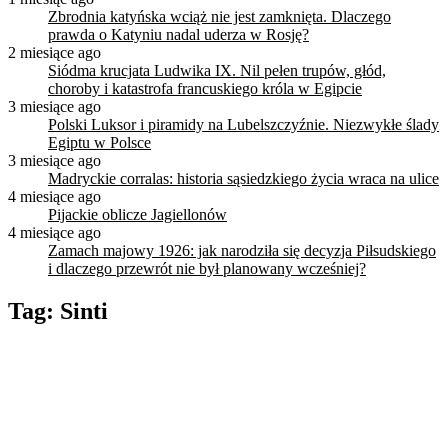
Zbrodnia katyńska wciąż nie jest zamknięta. Dlaczego
prawda o Katyniu nadal uderza w Rosję?
2 miesiące ago
Siódma krucjata Ludwika IX. Nil pełen trupów, głód,
choroby i katastrofa francuskiego króla w Egipcie
3 miesiące ago
Polski Luksor i piramidy na Lubelszczyźnie. Niezwykłe ślady
Egiptu w Polsce
3 miesiące ago
Madryckie corralas: historia sąsiedzkiego życia wraca na ulice
4 miesiące ago
Pijackie oblicze Jagiellonów
4 miesiące ago
Zamach majowy 1926: jak narodziła się decyzja Piłsudskiego
i dlaczego przewrót nie był planowany wcześniej?
Tag:
Sinti