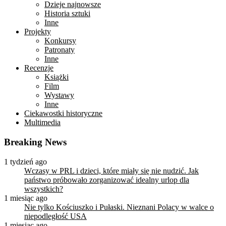
Dzieje najnowsze
Historia sztuki
Inne
Projekty
Konkursy
Patronaty
Inne
Recenzje
Książki
Film
Wystawy
Inne
Ciekawostki historyczne
Multimedia
Breaking News
1 tydzień ago
Wczasy w PRL i dzieci, które miały się nie nudzić. Jak
państwo próbowało zorganizować idealny urlop dla
wszystkich?
1 miesiąc ago
Nie tylko Kościuszko i Pułaski. Nieznani Polacy w walce o
niepodległość USA
1 miesiąc ago