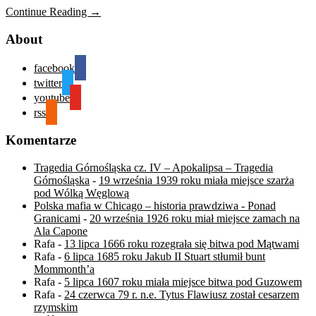
Continue Reading →
About
facebook
twitter
youtube
rss
Komentarze
Tragedia Górnośląska cz. IV – Apokalipsa – Tragedia
Górnośląska
-
19 września 1939 roku miała miejsce szarża
pod Wólką Węglową
Polska mafia w Chicago – historia prawdziwa - Ponad
Granicami
-
20 września 1926 roku miał miejsce zamach na
Ala Capone
Rafa
-
13 lipca 1666 roku rozegrała się bitwa pod Mątwami
Rafa
-
6 lipca 1685 roku Jakub II Stuart stłumił bunt
Mommonth’a
Rafa
-
5 lipca 1607 roku miała miejsce bitwa pod Guzowem
Rafa
-
24 czerwca 79 r. n.e. Tytus Flawiusz został cesarzem
rzymskim