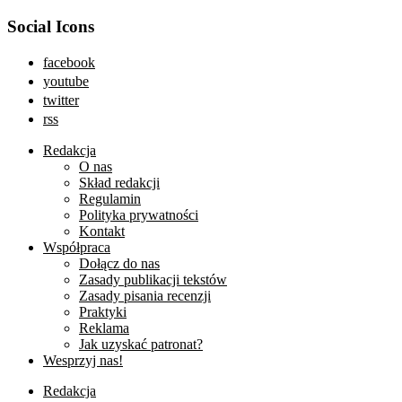
Social Icons
facebook
youtube
twitter
rss
Redakcja
O nas
Skład redakcji
Regulamin
Polityka prywatności
Kontakt
Współpraca
Dołącz do nas
Zasady publikacji tekstów
Zasady pisania recenzji
Praktyki
Reklama
Jak uzyskać patronat?
Wesprzyj nas!
Redakcja