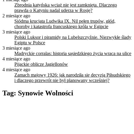
Zbrodnia katyńska wciąż nie jest zamknięta. Dlaczego
prawda o Katyniu nadal uderza w Rosję?
2 miesiące ago
Siódma krucjata Ludwika IX. Nil pełen trupów, głód,
choroby i katastrofa francuskiego króla w Egipcie
3 miesiące ago
Polski Luksor i piramidy na Lubelszczyźnie. Niezwykłe ślady
Egiptu w Polsce
3 miesiące ago
Madryckie corralas: historia sąsiedzkiego życia wraca na ulice
4 miesiące ago
Pijackie oblicze Jagiellonów
4 miesiące ago
Zamach majowy 1926: jak narodziła się decyzja Piłsudskiego
i dlaczego przewrót nie był planowany wcześniej?
Tag:
Synowie Wolności