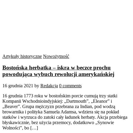
Artykuły historyczne
Nowożytność
Bostońska herbatka – iskra w beczce prochu
powodująca wybuch rewolucji amerykańskiej
16 grudnia 2021
by
Redakcja
0 comments
16 grudnia 1773 roku w bostońskim porcie cumują trzy statki
Kompanii Wschodnioindyjskiej: „Dartmouth”, „Eleanor” i
„Beaver”. Grupa mężczyzn przebrana za Indian, pod wodzą
browarnika i polityka Samuela Adamsa, wdziera się na pokład
statków i wyrzuca do zatoki cały ładunek herbaty. Akcja przebiega
błyskawicznie, bez użycia przemocy, dodatkowo „Synowie
Wolności”, bo […]