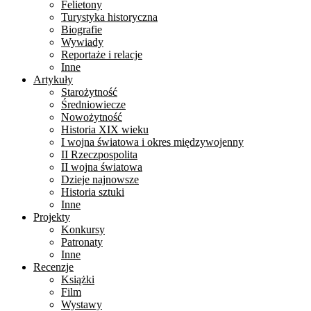
Felietony
Turystyka historyczna
Biografie
Wywiady
Reportaże i relacje
Inne
Artykuły
Starożytność
Średniowiecze
Nowożytność
Historia XIX wieku
I wojna światowa i okres międzywojenny
II Rzeczpospolita
II wojna światowa
Dzieje najnowsze
Historia sztuki
Inne
Projekty
Konkursy
Patronaty
Inne
Recenzje
Książki
Film
Wystawy