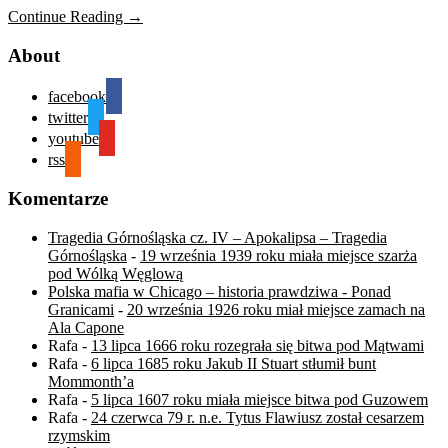
Continue Reading →
About
facebook
twitter
youtube
rss
Komentarze
Tragedia Górnośląska cz. IV – Apokalipsa – Tragedia
Górnośląska
-
19 września 1939 roku miała miejsce szarża
pod Wólką Węglową
Polska mafia w Chicago – historia prawdziwa - Ponad
Granicami
-
20 września 1926 roku miał miejsce zamach na
Ala Capone
Rafa
-
13 lipca 1666 roku rozegrała się bitwa pod Mątwami
Rafa
-
6 lipca 1685 roku Jakub II Stuart stłumił bunt
Mommonth’a
Rafa
-
5 lipca 1607 roku miała miejsce bitwa pod Guzowem
Rafa
-
24 czerwca 79 r. n.e. Tytus Flawiusz został cesarzem
rzymskim