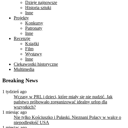
Dzieje najnowsze
Historia sztuki
Inne
Projekty
Konkursy
Patronaty
Inne
Recenzje
Książki
Film
Wystawy
Inne
Ciekawostki historyczne
Multimedia
Breaking News
1 tydzień ago
Wczasy w PRL i dzieci, które miały się nie nudzić. Jak
państwo próbowało zorganizować idealny urlop dla
wszystkich?
1 miesiąc ago
Nie tylko Kościuszko i Pułaski. Nieznani Polacy w walce o
niepodległość USA
1 miesiąc ago