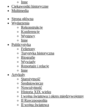
Inne
Ciekawostki historyczne
Multimedia
Strona główna
Wydarzenia
Rekonstrukcje
Konferencje
Wystawy
Inne
Publicystyka
Felietony
Turystyka historyczna
Biografie
Wywiady
Reportaże i relacje
Inne
Artykuły
Starożytność
Średniowiecze
Nowożytność
Historia XIX wieku
I wojna światowa i okres międzywojenny
II Rzeczpospolita
II wojna światowa