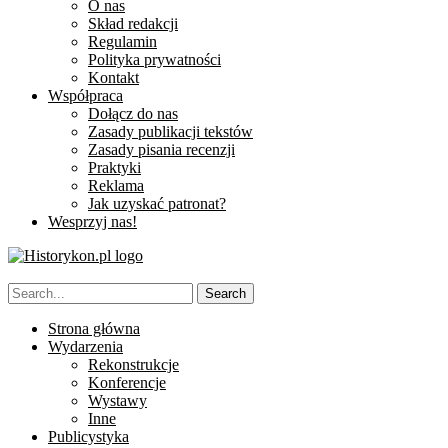
O nas
Skład redakcji
Regulamin
Polityka prywatności
Kontakt
Współpraca
Dołącz do nas
Zasady publikacji tekstów
Zasady pisania recenzji
Praktyki
Reklama
Jak uzyskać patronat?
Wesprzyj nas!
Strona główna
Wydarzenia
Rekonstrukcje
Konferencje
Wystawy
Inne
Publicystyka