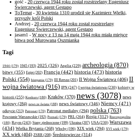
gość
-
20 czerwca 1944 roku został rozstrzelany Eugeniusz
Świerczewski, agent Gestapo
ToTemat
-
30 kwietnia 1310 urodził się Kazimierz Wielki,
przyszły król Polski
Andrzej
-
20 czerwca 1944 roku został rozstrzelany
Eugeniusz Świerczewski, agent Gestapo
jasam1
-
W nocy z 13 na 14 maja 1944 roku miała miejsce
bitwa pod Murowaną Oszmianką
Tagi
archeologia
(870)
2025
(326)
Anglia
(229)
1944
(179)
1945
(193)
historia
Francja
(442)
historia
(473)
bitwy
(355)
Egipt
(202)
II
Polski
(554)
II Wojna Światowa
(406)
III Rzesza
(201)
hiszpania
(179)
wojna światowa
(916)
IPN
(247)
kobiety w
I wojna światowa
(230)
news
(3078)
Kraków
(370)
historii
(255)
news
Konkurs
(180)
Niemcy
(471)
news światowy
(346)
krajowy
(284)
news ze świata
(188)
polska
(763)
Patronat medialny
(294)
odkrycie
(213)
Patronat
(170)
Rosja
(312)
PRL
(264)
Powstanie Warszawskie
(192)
Poznań
(179)
Rzeczpospolita
Warszawa
Rzym
(243)
Ukraina
(207)
USA
(230)
(180)
Stany zjednoczone
(199)
(434)
XIX wiek
(294)
Wielka Brytania
(268)
Włochy
(196)
XVI wiek
(179)
XX wiek
(404)
Średniowiecze
(314)
ZSRR
(208)