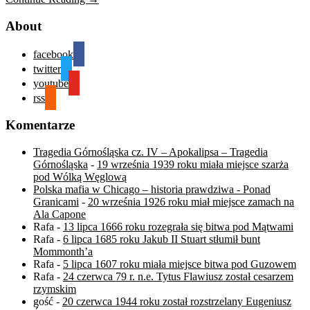
About
facebook
twitter
youtube
rss
Komentarze
Tragedia Górnośląska cz. IV – Apokalipsa – Tragedia
Górnośląska
-
19 września 1939 roku miała miejsce szarża
pod Wólką Węglową
Polska mafia w Chicago – historia prawdziwa - Ponad
Granicami
-
20 września 1926 roku miał miejsce zamach na
Ala Capone
Rafa
-
13 lipca 1666 roku rozegrała się bitwa pod Mątwami
Rafa
-
6 lipca 1685 roku Jakub II Stuart stłumił bunt
Mommonth’a
Rafa
-
5 lipca 1607 roku miała miejsce bitwa pod Guzowem
Rafa
-
24 czerwca 79 r. n.e. Tytus Flawiusz został cesarzem
rzymskim
gość
-
20 czerwca 1944 roku został rozstrzelany Eugeniusz