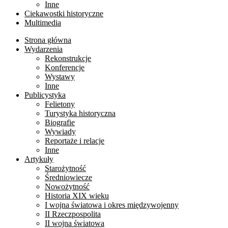
Inne
Ciekawostki historyczne
Multimedia
Strona główna
Wydarzenia
Rekonstrukcje
Konferencje
Wystawy
Inne
Publicystyka
Felietony
Turystyka historyczna
Biografie
Wywiady
Reportaże i relacje
Inne
Artykuły
Starożytność
Średniowiecze
Nowożytność
Historia XIX wieku
I wojna światowa i okres międzywojenny
II Rzeczpospolita
II wojna światowa