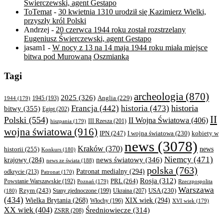
Świerczewski, agent Gestapo
ToTemat
-
30 kwietnia 1310 urodził się Kazimierz Wielki,
przyszły król Polski
Andrzej
-
20 czerwca 1944 roku został rozstrzelany
Eugeniusz Świerczewski, agent Gestapo
jasam1
-
W nocy z 13 na 14 maja 1944 roku miała miejsce
bitwa pod Murowaną Oszmianką
Tagi
archeologia
(870)
2025
(326)
Anglia
(229)
1944
(179)
1945
(193)
historia
Francja
(442)
historia
(473)
bitwy
(355)
Egipt
(202)
II
Polski
(554)
II Wojna Światowa
(406)
III Rzesza
(201)
hiszpania
(179)
wojna światowa
(916)
IPN
(247)
kobiety w
I wojna światowa
(230)
news
(3078)
Kraków
(370)
historii
(255)
news
Konkurs
(180)
Niemcy
(471)
news światowy
(346)
krajowy
(284)
news ze świata
(188)
polska
(763)
Patronat medialny
(294)
odkrycie
(213)
Patronat
(170)
Rosja
(312)
PRL
(264)
Powstanie Warszawskie
(192)
Poznań
(179)
Rzeczpospolita
Warszawa
Rzym
(243)
Ukraina
(207)
USA
(230)
(180)
Stany zjednoczone
(199)
(434)
XIX wiek
(294)
Wielka Brytania
(268)
Włochy
(196)
XVI wiek
(179)
XX wiek
(404)
Średniowiecze
(314)
ZSRR
(208)