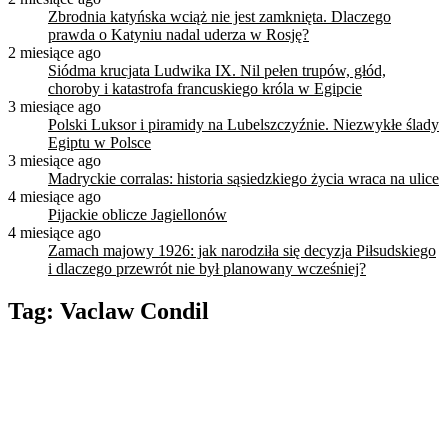
Zbrodnia katyńska wciąż nie jest zamknięta. Dlaczego
prawda o Katyniu nadal uderza w Rosję?
2 miesiące ago
Siódma krucjata Ludwika IX. Nil pełen trupów, głód,
choroby i katastrofa francuskiego króla w Egipcie
3 miesiące ago
Polski Luksor i piramidy na Lubelszczyźnie. Niezwykłe ślady
Egiptu w Polsce
3 miesiące ago
Madryckie corralas: historia sąsiedzkiego życia wraca na ulice
4 miesiące ago
Pijackie oblicze Jagiellonów
4 miesiące ago
Zamach majowy 1926: jak narodziła się decyzja Piłsudskiego
i dlaczego przewrót nie był planowany wcześniej?
Tag:
Vaclaw Condil