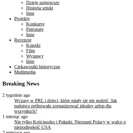
Dzieje najnowsze
Historia sztuki
Inne
Projekty
Konkursy
Patronaty
Inne
Recenzje
Książki
Film
Wystawy
Inne
Ciekawostki historyczne
Multimedia
Breaking News
2 tygodnie ago
Wczasy w PRL i dzieci, które miały się nie nudzić. Jak
państwo próbowało zorganizować idealny urlop dla
wszystkich?
1 miesiąc ago
Nie tylko Kościuszko i Pułaski. Nieznani Polacy w walce o
niepodległość USA
2 miesiące ago