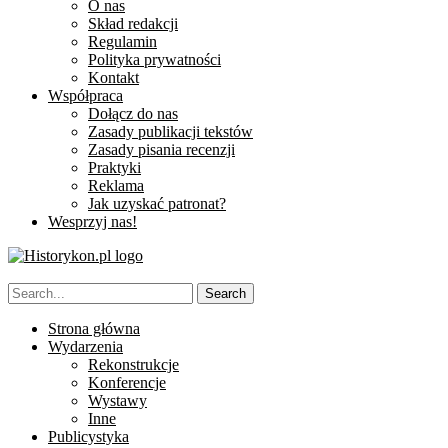
O nas
Skład redakcji
Regulamin
Polityka prywatności
Kontakt
Współpraca
Dołącz do nas
Zasady publikacji tekstów
Zasady pisania recenzji
Praktyki
Reklama
Jak uzyskać patronat?
Wesprzyj nas!
Strona główna
Wydarzenia
Rekonstrukcje
Konferencje
Wystawy
Inne
Publicystyka