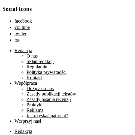
Social Icons
facebook
youtube
twitter
rss
Redakcja
O nas
Skład redakcji
Regulamin
Polityka prywatności
Kontakt
Współpraca
Dołącz do nas
Zasady publikacji tekstów
Zasady pisania recenzji
Praktyki
Reklama
Jak uzyskać patronat?
Wesprzyj nas!
Redakcja