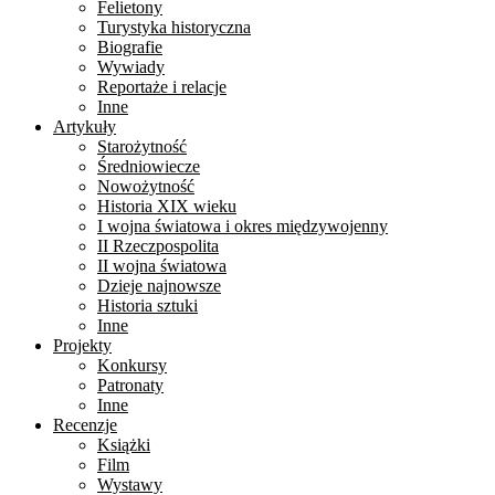
Felietony
Turystyka historyczna
Biografie
Wywiady
Reportaże i relacje
Inne
Artykuły
Starożytność
Średniowiecze
Nowożytność
Historia XIX wieku
I wojna światowa i okres międzywojenny
II Rzeczpospolita
II wojna światowa
Dzieje najnowsze
Historia sztuki
Inne
Projekty
Konkursy
Patronaty
Inne
Recenzje
Książki
Film
Wystawy