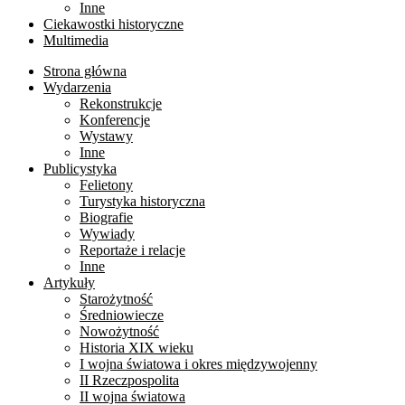
Inne
Ciekawostki historyczne
Multimedia
Strona główna
Wydarzenia
Rekonstrukcje
Konferencje
Wystawy
Inne
Publicystyka
Felietony
Turystyka historyczna
Biografie
Wywiady
Reportaże i relacje
Inne
Artykuły
Starożytność
Średniowiecze
Nowożytność
Historia XIX wieku
I wojna światowa i okres międzywojenny
II Rzeczpospolita
II wojna światowa