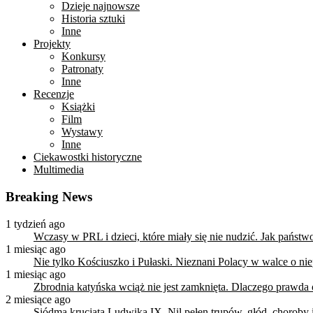
Dzieje najnowsze
Historia sztuki
Inne
Projekty
Konkursy
Patronaty
Inne
Recenzje
Książki
Film
Wystawy
Inne
Ciekawostki historyczne
Multimedia
Breaking News
1 tydzień ago
Wczasy w PRL i dzieci, które miały się nie nudzić. Jak państ
1 miesiąc ago
Nie tylko Kościuszko i Pułaski. Nieznani Polacy w walce o n
1 miesiąc ago
Zbrodnia katyńska wciąż nie jest zamknięta. Dlaczego prawda
2 miesiące ago
Siódma krucjata Ludwika IX. Nil pełen trupów, głód, choroby i