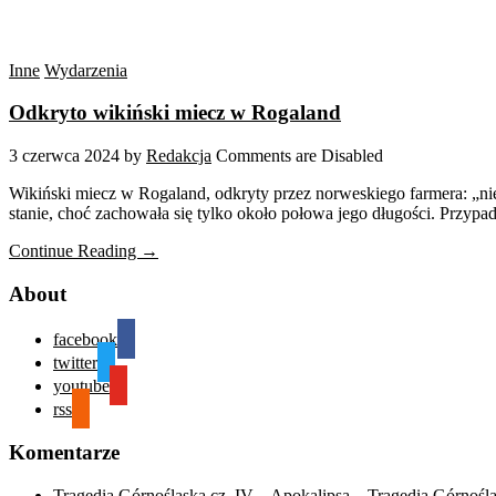
Inne
Wydarzenia
Odkryto wikiński miecz w Rogaland
3 czerwca 2024
by
Redakcja
Comments are Disabled
Wikiński miecz w Rogaland, odkryty przez norweskiego farmera: „ni
stanie, choć zachowała się tylko około połowa jego długości. Przyp
Continue Reading →
About
facebook
twitter
youtube
rss
Komentarze
Tragedia Górnośląska cz. IV – Apokalipsa – Tragedia Górnośl