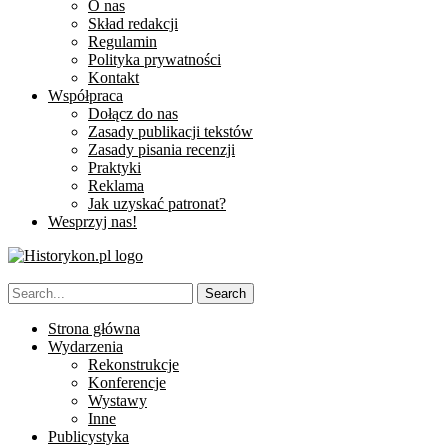
O nas
Skład redakcji
Regulamin
Polityka prywatności
Kontakt
Współpraca
Dołącz do nas
Zasady publikacji tekstów
Zasady pisania recenzji
Praktyki
Reklama
Jak uzyskać patronat?
Wesprzyj nas!
Strona główna
Wydarzenia
Rekonstrukcje
Konferencje
Wystawy
Inne
Publicystyka