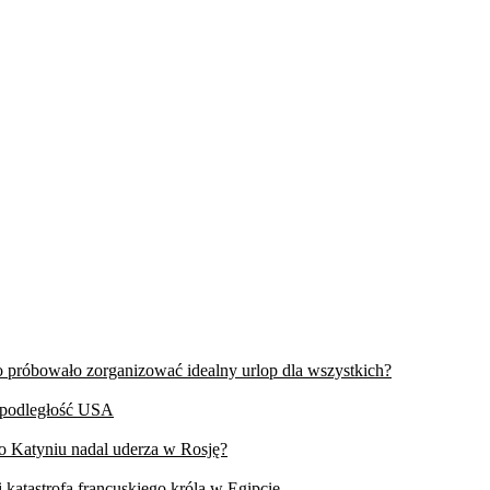
wo próbowało zorganizować idealny urlop dla wszystkich?
iepodległość USA
 o Katyniu nadal uderza w Rosję?
 katastrofa francuskiego króla w Egipcie