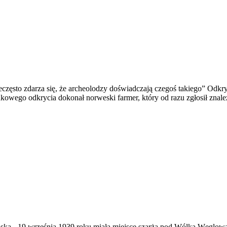
eczęsto zdarza się, że archeolodzy doświadczają czegoś takiego” Odk
adkowego odkrycia dokonał norweski farmer, który od razu zgłosił zna
ąska
-
19 września 1939 roku miała miejsce szarża pod Wólką Węglow