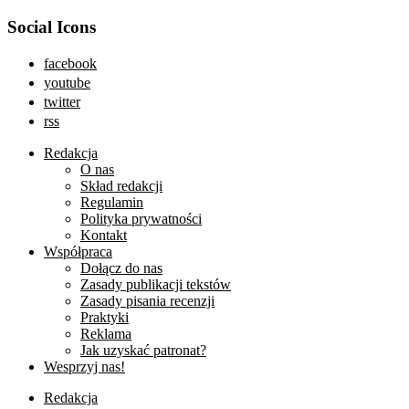
Social Icons
facebook
youtube
twitter
rss
Redakcja
O nas
Skład redakcji
Regulamin
Polityka prywatności
Kontakt
Współpraca
Dołącz do nas
Zasady publikacji tekstów
Zasady pisania recenzji
Praktyki
Reklama
Jak uzyskać patronat?
Wesprzyj nas!
Redakcja