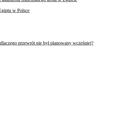
Egiptu w Polsce
 dlaczego przewrót nie był planowany wcześniej?