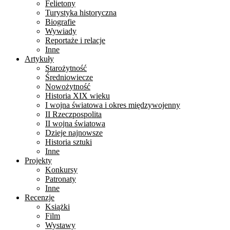
Felietony
Turystyka historyczna
Biografie
Wywiady
Reportaże i relacje
Inne
Artykuły
Starożytność
Średniowiecze
Nowożytność
Historia XIX wieku
I wojna światowa i okres międzywojenny
II Rzeczpospolita
II wojna światowa
Dzieje najnowsze
Historia sztuki
Inne
Projekty
Konkursy
Patronaty
Inne
Recenzje
Książki
Film
Wystawy