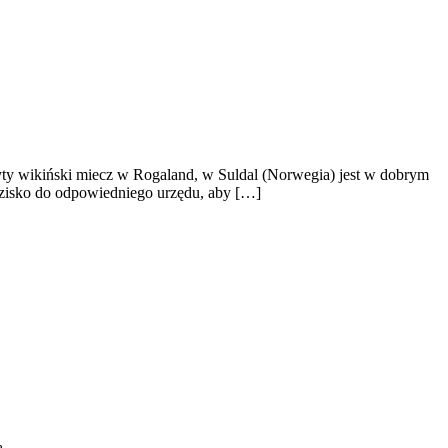
ryty wikiński miecz w Rogaland, w Suldal (Norwegia) jest w dobrym
lezisko do odpowiedniego urzędu, aby […]
ą