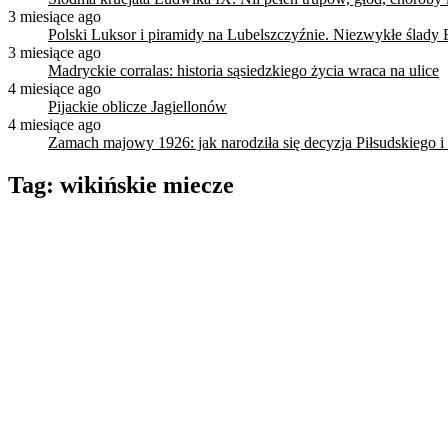
3 miesiące ago
Polski Luksor i piramidy na Lubelszczyźnie. Niezwykłe ślady 
3 miesiące ago
Madryckie corralas: historia sąsiedzkiego życia wraca na ulice
4 miesiące ago
Pijackie oblicze Jagiellonów
4 miesiące ago
Zamach majowy 1926: jak narodziła się decyzja Piłsudskiego i
Tag:
wikińskie miecze