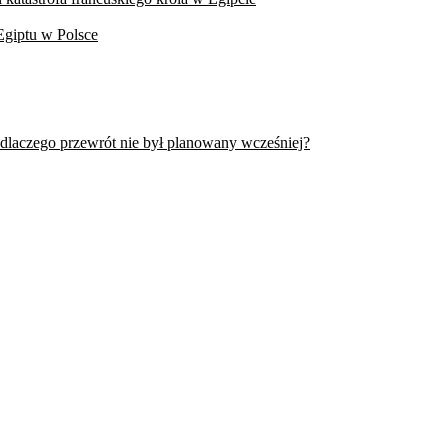
Egiptu w Polsce
 dlaczego przewrót nie był planowany wcześniej?