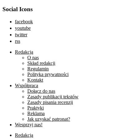
Social Icons
facebook
youtube
twitter
rss
Redakcja
O nas
Skład redakcji
Regulamin
Polityka prywatności
Kontakt
Współpraca
Dołącz do nas
Zasady publikacji tekstów
Zasady pisania recenzji
Praktyki
Reklama
Jak uzyskać patronat?
Wesprzyj nas!
Redakcja