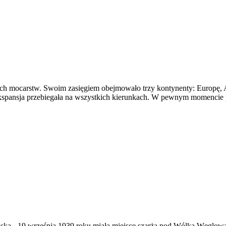
h mocarstw. Swoim zasięgiem obejmowało trzy kontynenty: Europę, A
ekspansja przebiegała na wszystkich kierunkach. W pewnym momencie 
ąska
-
19 września 1939 roku miała miejsce szarża pod Wólką Węglow