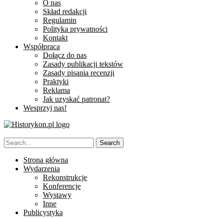
O nas
Skład redakcji
Regulamin
Polityka prywatności
Kontakt
Współpraca
Dołącz do nas
Zasady publikacji tekstów
Zasady pisania recenzji
Praktyki
Reklama
Jak uzyskać patronat?
Wesprzyj nas!
Strona główna
Wydarzenia
Rekonstrukcje
Konferencje
Wystawy
Inne
Publicystyka