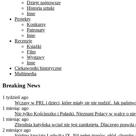
Dzieje najnowsze
Historia sztuki
Inne
Projekty
Konkursy
Patronaty
Inne
Recenzje
Książki
Film
Wystawy
Inne
Ciekawostki historyczne
Multimedia
Breaking News
1 tydzień ago
Wczasy w PRL i dzieci, które miały się nie nudzić. Jak państ
1 miesiąc ago
Nie tylko Kościuszko i Pułaski. Nieznani Polacy w walce o n
1 miesiąc ago
Zbrodnia katyńska wciąż nie jest zamknięta. Dlaczego prawda
2 miesiące ago
Siódma krucjata Ludwika IX. Nil pełen trupów, głód, choroby i