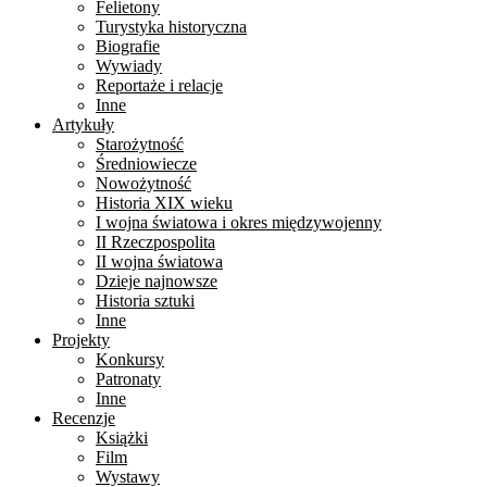
Felietony
Turystyka historyczna
Biografie
Wywiady
Reportaże i relacje
Inne
Artykuły
Starożytność
Średniowiecze
Nowożytność
Historia XIX wieku
I wojna światowa i okres międzywojenny
II Rzeczpospolita
II wojna światowa
Dzieje najnowsze
Historia sztuki
Inne
Projekty
Konkursy
Patronaty
Inne
Recenzje
Książki
Film
Wystawy