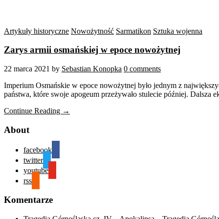
Artykuły historyczne
Nowożytność
Sarmatikon
Sztuka wojenna
Zarys armii osmańskiej w epoce nowożytnej
22 marca 2021
by
Sebastian Konopka
0 comments
Imperium Osmańskie w epoce nowożytnej było jednym z największyc
państwa, które swoje apogeum przeżywało stulecie później. Dalsza 
Continue Reading →
About
facebook
twitter
youtube
rss
Komentarze
Tragedia Górnośląska cz. IV – Apokalipsa – Tragedia Górnośl