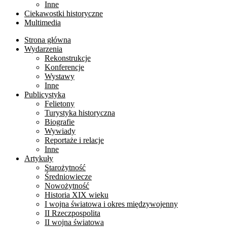
Inne
Ciekawostki historyczne
Multimedia
Strona główna
Wydarzenia
Rekonstrukcje
Konferencje
Wystawy
Inne
Publicystyka
Felietony
Turystyka historyczna
Biografie
Wywiady
Reportaże i relacje
Inne
Artykuły
Starożytność
Średniowiecze
Nowożytność
Historia XIX wieku
I wojna światowa i okres międzywojenny
II Rzeczpospolita
II wojna światowa