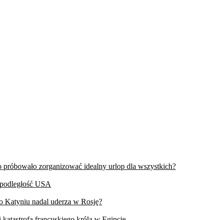
wo próbowało zorganizować idealny urlop dla wszystkich?
iepodległość USA
 o Katyniu nadal uderza w Rosję?
 katastrofa francuskiego króla w Egipcie