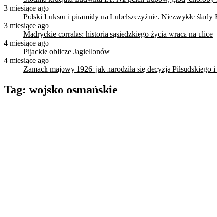
3 miesiące ago
Polski Luksor i piramidy na Lubelszczyźnie. Niezwykłe ślady 
3 miesiące ago
Madryckie corralas: historia sąsiedzkiego życia wraca na ulice
4 miesiące ago
Pijackie oblicze Jagiellonów
4 miesiące ago
Zamach majowy 1926: jak narodziła się decyzja Piłsudskiego i
Tag:
wojsko osmańskie