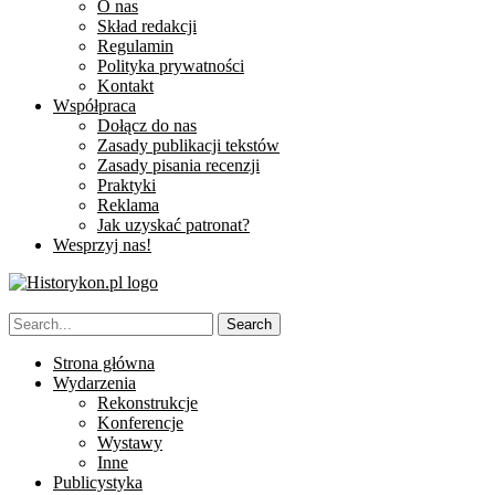
O nas
Skład redakcji
Regulamin
Polityka prywatności
Kontakt
Współpraca
Dołącz do nas
Zasady publikacji tekstów
Zasady pisania recenzji
Praktyki
Reklama
Jak uzyskać patronat?
Wesprzyj nas!
Strona główna
Wydarzenia
Rekonstrukcje
Konferencje
Wystawy
Inne
Publicystyka