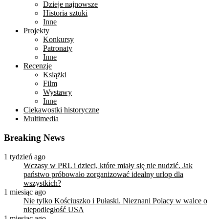
Dzieje najnowsze
Historia sztuki
Inne
Projekty
Konkursy
Patronaty
Inne
Recenzje
Książki
Film
Wystawy
Inne
Ciekawostki historyczne
Multimedia
Breaking News
1 tydzień ago
Wczasy w PRL i dzieci, które miały się nie nudzić. Jak
państwo próbowało zorganizować idealny urlop dla
wszystkich?
1 miesiąc ago
Nie tylko Kościuszko i Pułaski. Nieznani Polacy w walce o
niepodległość USA
1 miesiąc ago