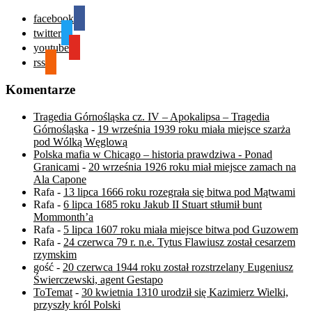
facebook
twitter
youtube
rss
Komentarze
Tragedia Górnośląska cz. IV – Apokalipsa – Tragedia
Górnośląska
-
19 września 1939 roku miała miejsce szarża
pod Wólką Węglową
Polska mafia w Chicago – historia prawdziwa - Ponad
Granicami
-
20 września 1926 roku miał miejsce zamach na
Ala Capone
Rafa
-
13 lipca 1666 roku rozegrała się bitwa pod Mątwami
Rafa
-
6 lipca 1685 roku Jakub II Stuart stłumił bunt
Mommonth’a
Rafa
-
5 lipca 1607 roku miała miejsce bitwa pod Guzowem
Rafa
-
24 czerwca 79 r. n.e. Tytus Flawiusz został cesarzem
rzymskim
gość
-
20 czerwca 1944 roku został rozstrzelany Eugeniusz
Świerczewski, agent Gestapo
ToTemat
-
30 kwietnia 1310 urodził się Kazimierz Wielki,
przyszły król Polski