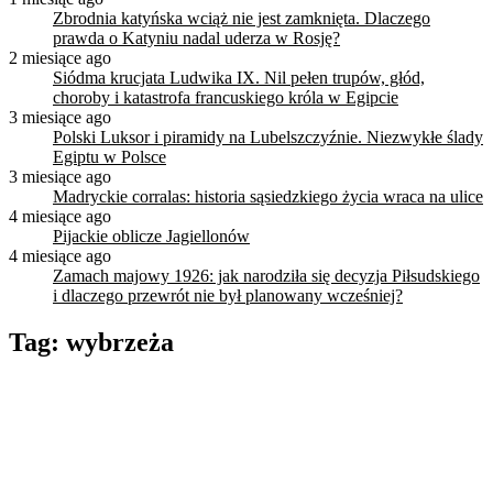
Zbrodnia katyńska wciąż nie jest zamknięta. Dlaczego
prawda o Katyniu nadal uderza w Rosję?
2 miesiące ago
Siódma krucjata Ludwika IX. Nil pełen trupów, głód,
choroby i katastrofa francuskiego króla w Egipcie
3 miesiące ago
Polski Luksor i piramidy na Lubelszczyźnie. Niezwykłe ślady
Egiptu w Polsce
3 miesiące ago
Madryckie corralas: historia sąsiedzkiego życia wraca na ulice
4 miesiące ago
Pijackie oblicze Jagiellonów
4 miesiące ago
Zamach majowy 1926: jak narodziła się decyzja Piłsudskiego
i dlaczego przewrót nie był planowany wcześniej?
Tag:
wybrzeża