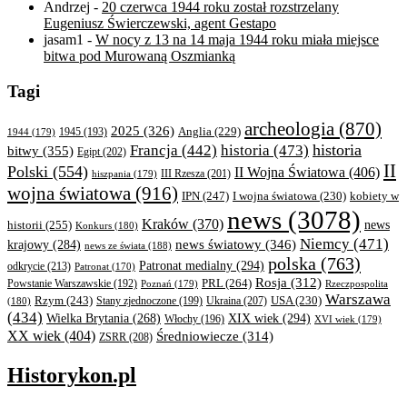
Andrzej
-
20 czerwca 1944 roku został rozstrzelany
Eugeniusz Świerczewski, agent Gestapo
jasam1
-
W nocy z 13 na 14 maja 1944 roku miała miejsce
bitwa pod Murowaną Oszmianką
Tagi
archeologia
(870)
2025
(326)
Anglia
(229)
1944
(179)
1945
(193)
historia
Francja
(442)
historia
(473)
bitwy
(355)
Egipt
(202)
II
Polski
(554)
II Wojna Światowa
(406)
III Rzesza
(201)
hiszpania
(179)
wojna światowa
(916)
IPN
(247)
kobiety w
I wojna światowa
(230)
news
(3078)
Kraków
(370)
historii
(255)
news
Konkurs
(180)
Niemcy
(471)
news światowy
(346)
krajowy
(284)
news ze świata
(188)
polska
(763)
Patronat medialny
(294)
odkrycie
(213)
Patronat
(170)
Rosja
(312)
PRL
(264)
Powstanie Warszawskie
(192)
Poznań
(179)
Rzeczpospolita
Warszawa
Rzym
(243)
Ukraina
(207)
USA
(230)
(180)
Stany zjednoczone
(199)
(434)
XIX wiek
(294)
Wielka Brytania
(268)
Włochy
(196)
XVI wiek
(179)
XX wiek
(404)
Średniowiecze
(314)
ZSRR
(208)
Historykon.pl