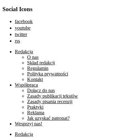
Social Icons
facebook
youtube
twitter
rss
Redakcja
O nas
Skład redakcji
Regulamin
Polityka prywatności
Kontakt
Współpraca
Dołącz do nas
Zasady publikacji tekstów
Zasady pisania recenzji
Praktyki
Reklama
Jak uzyskać patronat?
Wesprzyj nas!
Redakcja