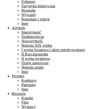
Felietony
Turystyka historyczna
Biografie
Wywiady
Reportaże i relacje
Inne
Artykuły
Starożytność
Średniowiecze
Nowożytność
Historia XIX wieku
I wojna światowa i okres międzywojenny
II Rzeczpospolita
II wojna światowa
Dzieje najnowsze
Historia sztuki
Inne
Projekty
Konkursy
Patronaty
Inne
Recenzje
Książki
Film
Wystawy