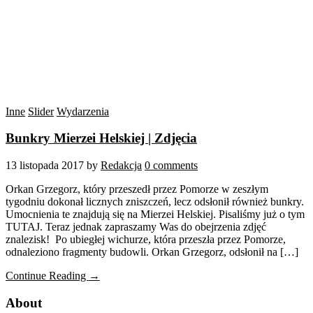
Inne
Slider
Wydarzenia
Bunkry Mierzei Helskiej | Zdjęcia
13 listopada 2017
by
Redakcja
0 comments
Orkan Grzegorz, który przeszedł przez Pomorze w zeszłym
tygodniu dokonał licznych zniszczeń, lecz odsłonił również bunkry.
Umocnienia te znajdują się na Mierzei Helskiej. Pisaliśmy już o tym
TUTAJ. Teraz jednak zapraszamy Was do obejrzenia zdjęć
znalezisk! Po ubiegłej wichurze, która przeszła przez Pomorze,
odnaleziono fragmenty budowli. Orkan Grzegorz, odsłonił na […]
Continue Reading →
About