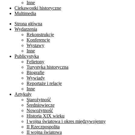
Inne
Ciekawostki historyczne
Multimedia
Strona główna
Wydarzenia
Rekonstrukcje
Konferencje
Wystawy
Inne
Publicystyka
Felietony
Turystyka historyczna
Biografie
Wywiady
Reportaże i relacje
Inne
Artykuły
Starożytność
Średniowiecze
Nowożytność
Historia XIX wieku
I wojna światowa i okres międzywojenny
II Rzeczpospolita
II wojna światowa