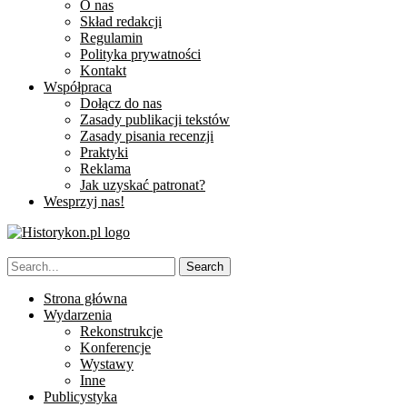
O nas
Skład redakcji
Regulamin
Polityka prywatności
Kontakt
Współpraca
Dołącz do nas
Zasady publikacji tekstów
Zasady pisania recenzji
Praktyki
Reklama
Jak uzyskać patronat?
Wesprzyj nas!
Strona główna
Wydarzenia
Rekonstrukcje
Konferencje
Wystawy
Inne
Publicystyka