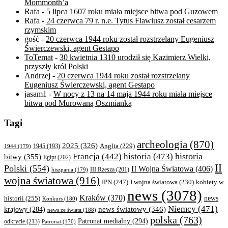
Mommonth’a
Rafa
-
5 lipca 1607 roku miała miejsce bitwa pod Guzowem
Rafa
-
24 czerwca 79 r. n.e. Tytus Flawiusz został cesarzem
rzymskim
gość
-
20 czerwca 1944 roku został rozstrzelany Eugeniusz
Świerczewski, agent Gestapo
ToTemat
-
30 kwietnia 1310 urodził się Kazimierz Wielki,
przyszły król Polski
Andrzej
-
20 czerwca 1944 roku został rozstrzelany
Eugeniusz Świerczewski, agent Gestapo
jasam1
-
W nocy z 13 na 14 maja 1944 roku miała miejsce
bitwa pod Murowaną Oszmianką
Tagi
archeologia
(870)
2025
(326)
Anglia
(229)
1944
(179)
1945
(193)
historia
Francja
(442)
historia
(473)
bitwy
(355)
Egipt
(202)
II
Polski
(554)
II Wojna Światowa
(406)
III Rzesza
(201)
hiszpania
(179)
wojna światowa
(916)
IPN
(247)
kobiety w
I wojna światowa
(230)
news
(3078)
Kraków
(370)
historii
(255)
news
Konkurs
(180)
Niemcy
(471)
news światowy
(346)
krajowy
(284)
news ze świata
(188)
polska
(763)
Patronat medialny
(294)
odkrycie
(213)
Patronat
(170)