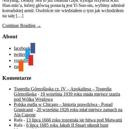
Noryang: Deadly Sea to już ostatnia część trylogii reżysera Kim
Han-min’a, której główną postacią jest Yi Sun-sin, wybitny admirał
koreańskiej armii. Osobiście nie wiedziałem o tym jak wchodziłem
na salę […]
Continue Reading →
About
facebook
twitter
youtube
rss
Komentarze
Tragedia Górnośląska cz. IV – Apokalipsa – Tragedia
Górnośląska
-
19 września 1939 roku miała miejsce szarża
pod Wólką Węglową
Polska mafia w Chicago – historia prawdziwa - Ponad
Granicami
-
20 września 1926 roku miał miejsce zamach na
Ala Capone
Rafa
-
13 lipca 1666 roku rozegrała się bitwa pod Mątwami
Rafa
-
6 lipca 1685 roku Jakub II Stuart stłumił bunt