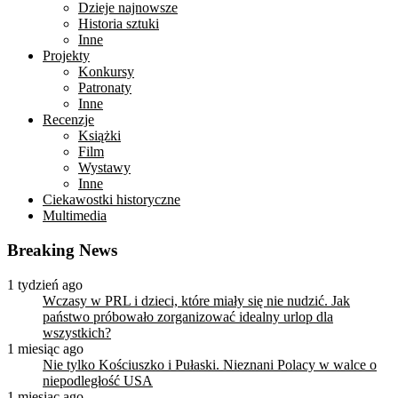
Dzieje najnowsze
Historia sztuki
Inne
Projekty
Konkursy
Patronaty
Inne
Recenzje
Książki
Film
Wystawy
Inne
Ciekawostki historyczne
Multimedia
Breaking News
1 tydzień ago
Wczasy w PRL i dzieci, które miały się nie nudzić. Jak
państwo próbowało zorganizować idealny urlop dla
wszystkich?
1 miesiąc ago
Nie tylko Kościuszko i Pułaski. Nieznani Polacy w walce o
niepodległość USA
1 miesiąc ago