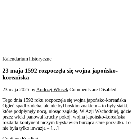
Kalendarium historyczne
23 maja 1592 rozpoczęła się wojna japońsko-
koreańska
23 maja 2025
by
Andrzej Włusek
Comments are Disabled
Tego dnia 1592 roku rozpoczęła się wojna japońsko-koreańska
Ogień spadł z nieba, ale nie był boskim znakiem – to były statki,
które podpłynęły nocą, niosąc zagładę. W Azji Wschodniej, gdzie
przez wieki panował kruchy pokój, wojna japońsko-koreańska
rozdarła kontynent niczym błyskawica burząca stare porządki. To
nie była tylko inwazja – […]
Continue Reading →