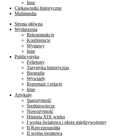
Inne
Ciekawostki historyczne
Multimedia
Strona główna
Wydarzenia
Rekonstrukcje
Konferencje
Wystawy
Inne
Publicystyka
Felietony
Turystyka historyczna
Biografie
Wywiady
Reportaże i relacje
Inne
Artykuły
Starożytność
Średniowiecze
Nowożytność
Historia XIX wieku
I wojna światowa i okres międzywojenny
II Rzeczpospolita
II wojna światowa