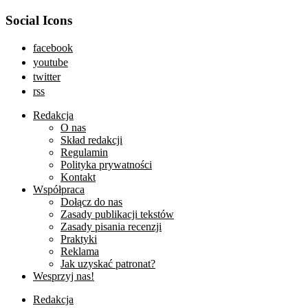
Social Icons
facebook
youtube
twitter
rss
Redakcja
O nas
Skład redakcji
Regulamin
Polityka prywatności
Kontakt
Współpraca
Dołącz do nas
Zasady publikacji tekstów
Zasady pisania recenzji
Praktyki
Reklama
Jak uzyskać patronat?
Wesprzyj nas!
Redakcja