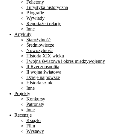
Felietony
Turystyka historyczna
Biografie
Wywiady
Reportaże i relacje
Inne
Artykuły
Starożytność
Średniowiecze
Nowożytność
Historia XIX wieku
I wojna światowa i okres międzywojenny
II Rzeczpospolita
II wojna światowa
Dzieje najnowsze
Historia sztuki
Inne
Projekty
Konkursy
Patronaty
Inne
Recenzje
Książki
Film
Wystawy