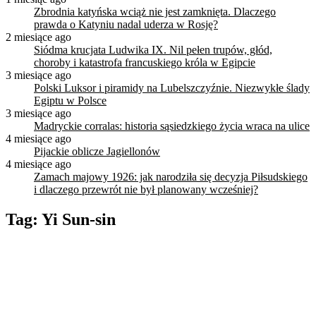
Zbrodnia katyńska wciąż nie jest zamknięta. Dlaczego
prawda o Katyniu nadal uderza w Rosję?
2 miesiące ago
Siódma krucjata Ludwika IX. Nil pełen trupów, głód,
choroby i katastrofa francuskiego króla w Egipcie
3 miesiące ago
Polski Luksor i piramidy na Lubelszczyźnie. Niezwykłe ślady
Egiptu w Polsce
3 miesiące ago
Madryckie corralas: historia sąsiedzkiego życia wraca na ulice
4 miesiące ago
Pijackie oblicze Jagiellonów
4 miesiące ago
Zamach majowy 1926: jak narodziła się decyzja Piłsudskiego
i dlaczego przewrót nie był planowany wcześniej?
Tag:
Yi Sun-sin