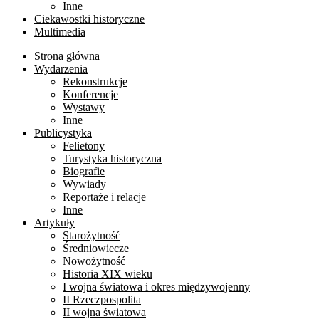
Inne
Ciekawostki historyczne
Multimedia
Strona główna
Wydarzenia
Rekonstrukcje
Konferencje
Wystawy
Inne
Publicystyka
Felietony
Turystyka historyczna
Biografie
Wywiady
Reportaże i relacje
Inne
Artykuły
Starożytność
Średniowiecze
Nowożytność
Historia XIX wieku
I wojna światowa i okres międzywojenny
II Rzeczpospolita
II wojna światowa