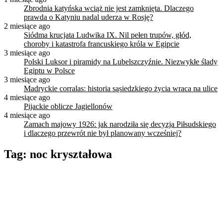
Zbrodnia katyńska wciąż nie jest zamknięta. Dlaczego
prawda o Katyniu nadal uderza w Rosję?
2 miesiące ago
Siódma krucjata Ludwika IX. Nil pełen trupów, głód,
choroby i katastrofa francuskiego króla w Egipcie
3 miesiące ago
Polski Luksor i piramidy na Lubelszczyźnie. Niezwykłe ślady
Egiptu w Polsce
3 miesiące ago
Madryckie corralas: historia sąsiedzkiego życia wraca na ulice
4 miesiące ago
Pijackie oblicze Jagiellonów
4 miesiące ago
Zamach majowy 1926: jak narodziła się decyzja Piłsudskiego
i dlaczego przewrót nie był planowany wcześniej?
Tag:
noc kryształowa