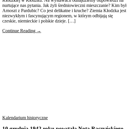
Kłodzkiej w Kłodzku. Na wystawach odnajdziemy odpowiedzi na
nurtujące nas pytania. Jak żyli średniowieczni mieszczanie? Kim był
Arnoszt z Pardubic? Co jest delikatne i kruche? Ziemia Kłodzka jest
niezwykłym i fascynującym regionem, w którym odbijają się
czeskie, niemieckie i polskie dzieje. […]
Continue Reading →
Kalendarium historyczne
10 grudnia 1942 roku powstała Nota Raczyńskiego,