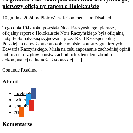
pierwszy oficjalny raport o Holokauście
10 grudnia 2024
by
Piotr Waszak
Comments are Disabled
Tego dnia 1942 roku powstała Nota Raczyńskiego, pierwszy
oficjalny raport o Holokauście Nota Raczyńskiego była oficjalną
notą dyplomatyczną sygnowaną przez Rząd Rzeczpospolitej
Polskiej na uchodźstwie w osobie ministra spraw zagranicznych
Edwarda Raczyńskiego. Miała na celu zapoznanie zachodniej opinii
publicznej i rządów państw zachodnich z tematem zbrodni
dokonywanej na ludności żydowskiej […]
Continue Reading →
About
facebook
twitter
youtube
rss
Komentarze