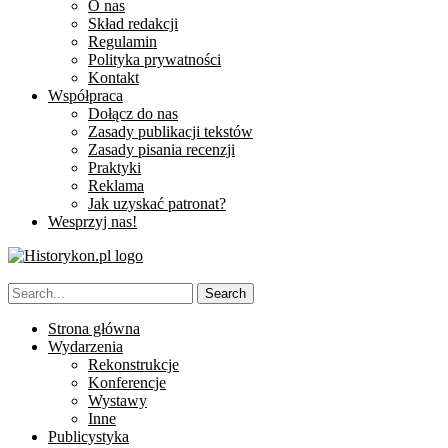
O nas
Skład redakcji
Regulamin
Polityka prywatności
Kontakt
Współpraca
Dołącz do nas
Zasady publikacji tekstów
Zasady pisania recenzji
Praktyki
Reklama
Jak uzyskać patronat?
Wesprzyj nas!
Strona główna
Wydarzenia
Rekonstrukcje
Konferencje
Wystawy
Inne
Publicystyka