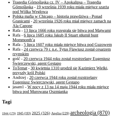
Tragedia Górnośląska cz. IV – Apokalipsa – Tragedia
Górnośląska
-
19 września 1939 roku miała miejsce szarża
pod Wólką Węglową
Polska mafia w Chicago – historia prawdziwa - Ponad
Granicami
-
20 września 1926 roku miał miejsce zamach na
Ala Capone
Rafa
-
13 lipca 1666 roku rozegrała się bitwa pod Mątwami
Rafa
-
6 lipca 1685 roku Jakub II Stuart stłumił bunt
Mommonth’a
Rafa
-
5 lipca 1607 roku miała miejsce bitwa pod Guzowem
Rafa
-
24 czerwca 79 r. n.e. Tytus Flawiusz został cesarzem
rzymskim
gość
-
20 czerwca 1944 roku został rozstrzelany Eugeniusz
Świerczewski, agent Gestapo
ToTemat
-
30 kwietnia 1310 urodził się Kazimierz Wielki,
przyszły król Polski
Andrzej
-
20 czerwca 1944 roku został rozstrzelany
Eugeniusz Świerczewski, agent Gestapo
jasam1
-
W nocy z 13 na 14 maja 1944 roku miała miejsce
bitwa pod Murowaną Oszmianką
Tagi
archeologia
(870)
2025
(326)
Anglia
(229)
1944
(179)
1945
(193)