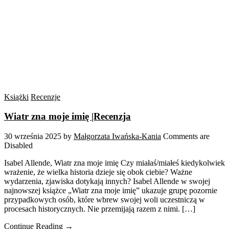
Książki
Recenzje
Wiatr zna moje imię |Recenzja
30 września 2025
by
Małgorzata Iwańska-Kania
Comments are
Disabled
Isabel Allende, Wiatr zna moje imię Czy miałaś/miałeś kiedykolwiek
wrażenie, że wielka historia dzieje się obok ciebie? Ważne
wydarzenia, zjawiska dotykają innych? Isabel Allende w swojej
najnowszej książce „Wiatr zna moje imię” ukazuje grupę pozornie
przypadkowych osób, które wbrew swojej woli uczestniczą w
procesach historycznych. Nie przemijają razem z nimi. […]
Continue Reading →