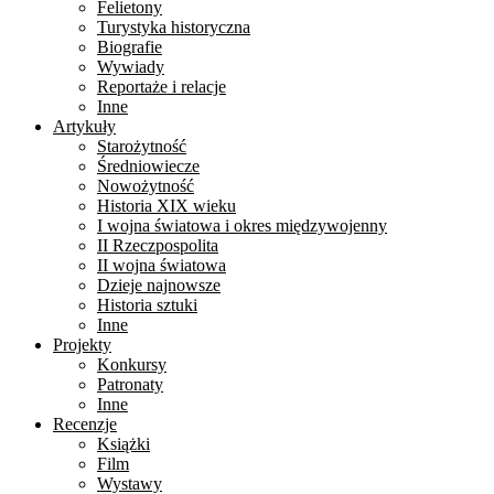
Felietony
Turystyka historyczna
Biografie
Wywiady
Reportaże i relacje
Inne
Artykuły
Starożytność
Średniowiecze
Nowożytność
Historia XIX wieku
I wojna światowa i okres międzywojenny
II Rzeczpospolita
II wojna światowa
Dzieje najnowsze
Historia sztuki
Inne
Projekty
Konkursy
Patronaty
Inne
Recenzje
Książki
Film
Wystawy