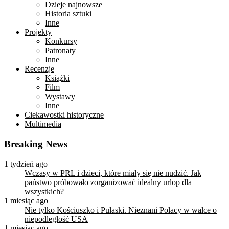
Dzieje najnowsze
Historia sztuki
Inne
Projekty
Konkursy
Patronaty
Inne
Recenzje
Książki
Film
Wystawy
Inne
Ciekawostki historyczne
Multimedia
Breaking News
1 tydzień ago
Wczasy w PRL i dzieci, które miały się nie nudzić. Jak
państwo próbowało zorganizować idealny urlop dla
wszystkich?
1 miesiąc ago
Nie tylko Kościuszko i Pułaski. Nieznani Polacy w walce o
niepodległość USA
1 miesiąc ago