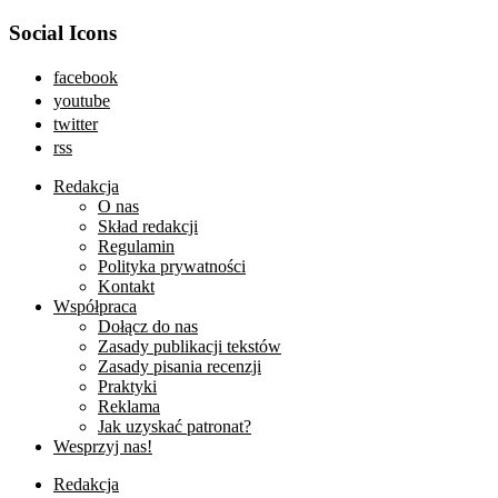
Social Icons
facebook
youtube
twitter
rss
Redakcja
O nas
Skład redakcji
Regulamin
Polityka prywatności
Kontakt
Współpraca
Dołącz do nas
Zasady publikacji tekstów
Zasady pisania recenzji
Praktyki
Reklama
Jak uzyskać patronat?
Wesprzyj nas!
Redakcja