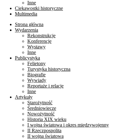
Inne
Ciekawostki historyczne
Multimedia
Strona główna
Wydarzenia
Rekonstrukcje
Konferencje
Wystawy
Inne
Publicystyka
Felietony
Turystyka historyczna
Biografie
Wywiady
Reportaże i relacje
Inne
Artykuły
Starożytność
Średniowiecze
Nowożytność
Historia XIX wieku
I wojna światowa i okres międzywojenny
II Rzeczpospolita
II wojna światowa