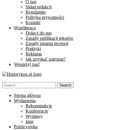
O nas
Skład redakcji
Regulamin
Polityka prywatności
Kontakt
Współpraca
Dołącz do nas
Zasady publikacji tekstów
Zasady pisania recenzji
Praktyki
Reklama
Jak uzyskać patronat?
Wesprzyj nas!
Strona główna
Wydarzenia
Rekonstrukcje
Konferencje
Wystawy
Inne
Publicystyka