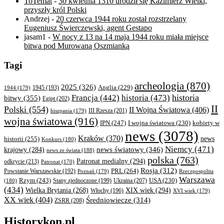
ToTemat
-
30 kwietnia 1310 urodził się Kazimierz Wielki,
przyszły król Polski
Andrzej
-
20 czerwca 1944 roku został rozstrzelany
Eugeniusz Świerczewski, agent Gestapo
jasam1
-
W nocy z 13 na 14 maja 1944 roku miała miejsce
bitwa pod Murowaną Oszmianką
Tagi
archeologia
(870)
2025
(326)
Anglia
(229)
1944
(179)
1945
(193)
historia
Francja
(442)
historia
(473)
bitwy
(355)
Egipt
(202)
II
Polski
(554)
II Wojna Światowa
(406)
III Rzesza
(201)
hiszpania
(179)
wojna światowa
(916)
IPN
(247)
kobiety w
I wojna światowa
(230)
news
(3078)
Kraków
(370)
historii
(255)
news
Konkurs
(180)
Niemcy
(471)
news światowy
(346)
krajowy
(284)
news ze świata
(188)
polska
(763)
Patronat medialny
(294)
odkrycie
(213)
Patronat
(170)
Rosja
(312)
PRL
(264)
Powstanie Warszawskie
(192)
Poznań
(179)
Rzeczpospolita
Warszawa
Rzym
(243)
Ukraina
(207)
USA
(230)
(180)
Stany zjednoczone
(199)
(434)
XIX wiek
(294)
Wielka Brytania
(268)
Włochy
(196)
XVI wiek
(179)
XX wiek
(404)
Średniowiecze
(314)
ZSRR
(208)
Historykon.pl