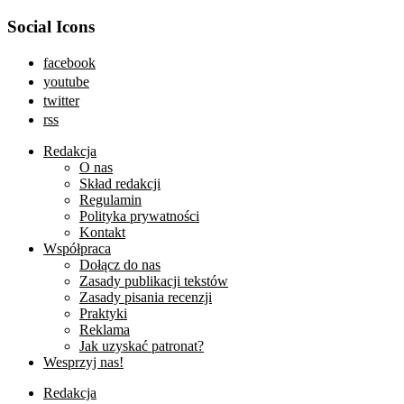
Social Icons
facebook
youtube
twitter
rss
Redakcja
O nas
Skład redakcji
Regulamin
Polityka prywatności
Kontakt
Współpraca
Dołącz do nas
Zasady publikacji tekstów
Zasady pisania recenzji
Praktyki
Reklama
Jak uzyskać patronat?
Wesprzyj nas!
Redakcja