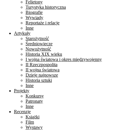
Felietony
Turystyka historyczna
Biografie
Wywiady
Reportaże i relacje
Inne
Artykuły
Starożytność
Średniowiecze
Nowożytność
Historia XIX wieku
I wojna światowa i okres międzywojenny
II Rzeczpospolita
II wojna światowa
Dzieje najnowsze
Historia sztuki
Inne
Projekty
Konkursy
Patronaty
Inne
Recenzje
Książki
Film
Wystawy