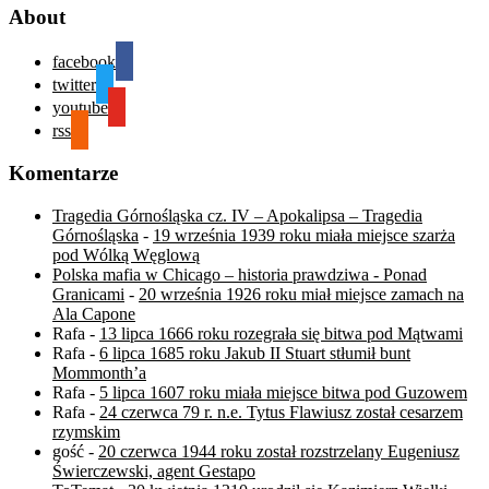
About
facebook
twitter
youtube
rss
Komentarze
Tragedia Górnośląska cz. IV – Apokalipsa – Tragedia
Górnośląska
-
19 września 1939 roku miała miejsce szarża
pod Wólką Węglową
Polska mafia w Chicago – historia prawdziwa - Ponad
Granicami
-
20 września 1926 roku miał miejsce zamach na
Ala Capone
Rafa
-
13 lipca 1666 roku rozegrała się bitwa pod Mątwami
Rafa
-
6 lipca 1685 roku Jakub II Stuart stłumił bunt
Mommonth’a
Rafa
-
5 lipca 1607 roku miała miejsce bitwa pod Guzowem
Rafa
-
24 czerwca 79 r. n.e. Tytus Flawiusz został cesarzem
rzymskim
gość
-
20 czerwca 1944 roku został rozstrzelany Eugeniusz
Świerczewski, agent Gestapo