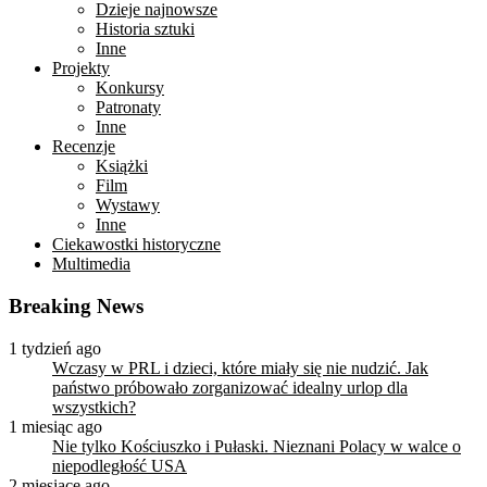
Dzieje najnowsze
Historia sztuki
Inne
Projekty
Konkursy
Patronaty
Inne
Recenzje
Książki
Film
Wystawy
Inne
Ciekawostki historyczne
Multimedia
Breaking News
1 tydzień ago
Wczasy w PRL i dzieci, które miały się nie nudzić. Jak
państwo próbowało zorganizować idealny urlop dla
wszystkich?
1 miesiąc ago
Nie tylko Kościuszko i Pułaski. Nieznani Polacy w walce o
niepodległość USA
2 miesiące ago