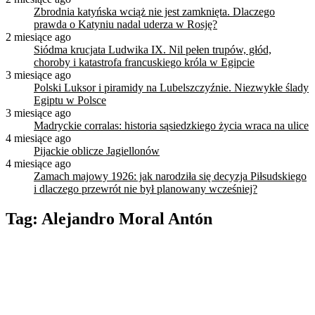
Zbrodnia katyńska wciąż nie jest zamknięta. Dlaczego
prawda o Katyniu nadal uderza w Rosję?
2 miesiące ago
Siódma krucjata Ludwika IX. Nil pełen trupów, głód,
choroby i katastrofa francuskiego króla w Egipcie
3 miesiące ago
Polski Luksor i piramidy na Lubelszczyźnie. Niezwykłe ślady
Egiptu w Polsce
3 miesiące ago
Madryckie corralas: historia sąsiedzkiego życia wraca na ulice
4 miesiące ago
Pijackie oblicze Jagiellonów
4 miesiące ago
Zamach majowy 1926: jak narodziła się decyzja Piłsudskiego
i dlaczego przewrót nie był planowany wcześniej?
Tag:
Alejandro Moral Antón