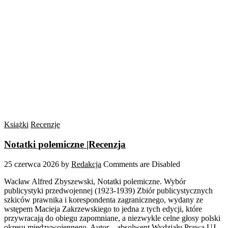
Książki
Recenzje
Notatki polemiczne |Recenzja
25 czerwca 2026
by
Redakcja
Comments are Disabled
Wacław Alfred Zbyszewski, Notatki polemiczne. Wybór
publicystyki przedwojennej (1923-1939) Zbiór publicystycznych
szkiców prawnika i korespondenta zagranicznego, wydany ze
wstępem Macieja Zakrzewskiego to jedna z tych edycji, które
przywracają do obiegu zapomniane, a niezwykle celne głosy polski
okresu międzywojennego. Autor – absolwent Wydziału Prawa UJ,