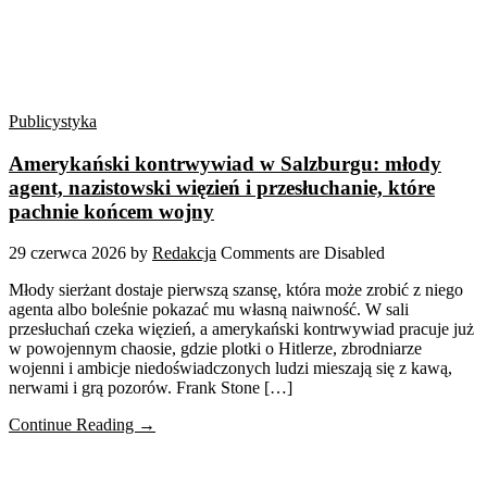
Publicystyka
Amerykański kontrwywiad w Salzburgu: młody
agent, nazistowski więzień i przesłuchanie, które
pachnie końcem wojny
29 czerwca 2026
by
Redakcja
Comments are Disabled
Młody sierżant dostaje pierwszą szansę, która może zrobić z niego
agenta albo boleśnie pokazać mu własną naiwność. W sali
przesłuchań czeka więzień, a amerykański kontrwywiad pracuje już
w powojennym chaosie, gdzie plotki o Hitlerze, zbrodniarze
wojenni i ambicje niedoświadczonych ludzi mieszają się z kawą,
nerwami i grą pozorów. Frank Stone […]
Continue Reading →