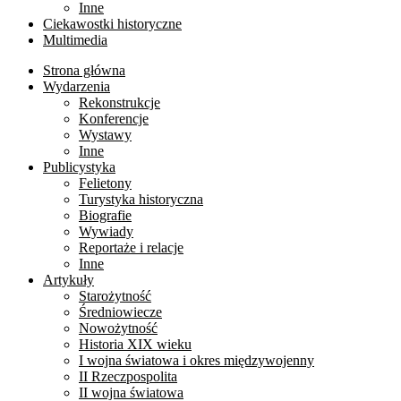
Inne
Ciekawostki historyczne
Multimedia
Strona główna
Wydarzenia
Rekonstrukcje
Konferencje
Wystawy
Inne
Publicystyka
Felietony
Turystyka historyczna
Biografie
Wywiady
Reportaże i relacje
Inne
Artykuły
Starożytność
Średniowiecze
Nowożytność
Historia XIX wieku
I wojna światowa i okres międzywojenny
II Rzeczpospolita
II wojna światowa