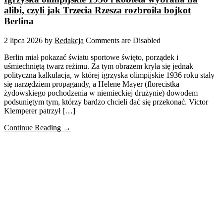
alibi, czyli jak Trzecia Rzesza rozbroiła bojkot
Berlina
2 lipca 2026
by
Redakcja
Comments are Disabled
Berlin miał pokazać światu sportowe święto, porządek i
uśmiechniętą twarz reżimu. Za tym obrazem kryła się jednak
polityczna kalkulacja, w której igrzyska olimpijskie 1936 roku stały
się narzędziem propagandy, a Helene Mayer (florecistka
żydowskiego pochodzenia w niemieckiej drużynie) dowodem
podsuniętym tym, którzy bardzo chcieli dać się przekonać. Victor
Klemperer patrzył […]
Continue Reading →