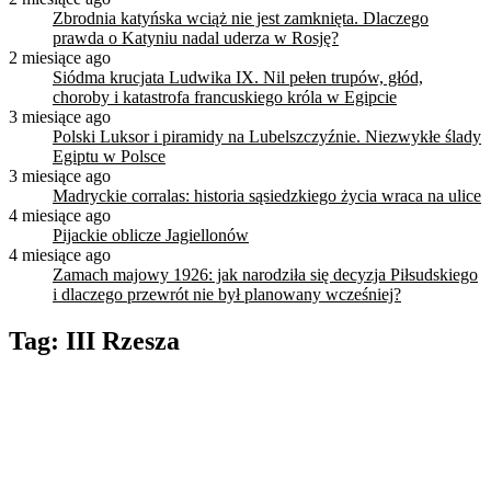
Zbrodnia katyńska wciąż nie jest zamknięta. Dlaczego
prawda o Katyniu nadal uderza w Rosję?
2 miesiące ago
Siódma krucjata Ludwika IX. Nil pełen trupów, głód,
choroby i katastrofa francuskiego króla w Egipcie
3 miesiące ago
Polski Luksor i piramidy na Lubelszczyźnie. Niezwykłe ślady
Egiptu w Polsce
3 miesiące ago
Madryckie corralas: historia sąsiedzkiego życia wraca na ulice
4 miesiące ago
Pijackie oblicze Jagiellonów
4 miesiące ago
Zamach majowy 1926: jak narodziła się decyzja Piłsudskiego
i dlaczego przewrót nie był planowany wcześniej?
Tag:
III Rzesza