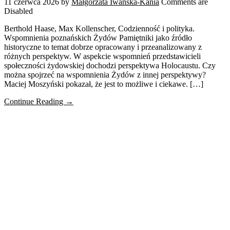
11 czerwca 2026
by
Małgorzata Iwańska-Kania
Comments are
Disabled
Berthold Haase, Max Kollenscher, Codzienność i polityka.
Wspomnienia poznańskich Żydów Pamiętniki jako źródło
historyczne to temat dobrze opracowany i przeanalizowany z
różnych perspektyw. W aspekcie wspomnień przedstawicieli
społeczności żydowskiej dochodzi perspektywa Holocaustu. Czy
można spojrzeć na wspomnienia Żydów z innej perspektywy?
Maciej Moszyński pokazał, że jest to możliwe i ciekawe. […]
Continue Reading →