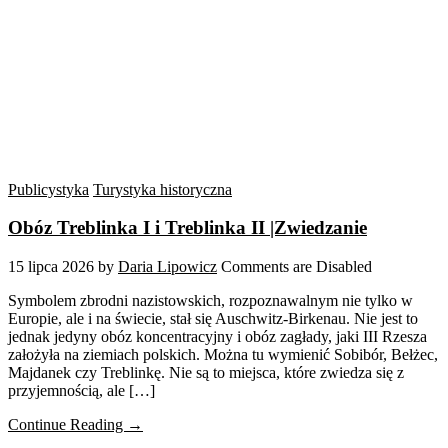
Publicystyka
Turystyka historyczna
Obóz Treblinka I i Treblinka II |Zwiedzanie
15 lipca 2026
by
Daria Lipowicz
Comments are Disabled
Symbolem zbrodni nazistowskich, rozpoznawalnym nie tylko w
Europie, ale i na świecie, stał się Auschwitz-Birkenau. Nie jest to
jednak jedyny obóz koncentracyjny i obóz zagłady, jaki III Rzesza
założyła na ziemiach polskich. Można tu wymienić Sobibór, Bełżec,
Majdanek czy Treblinkę. Nie są to miejsca, które zwiedza się z
przyjemnością, ale […]
Continue Reading →