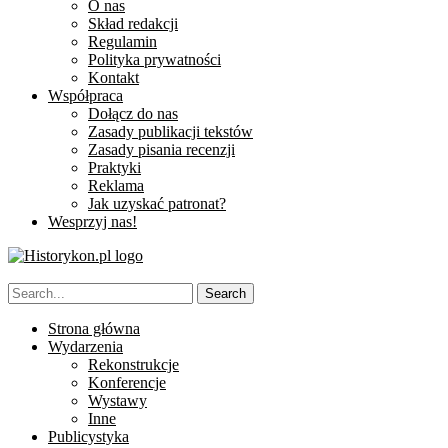
O nas
Skład redakcji
Regulamin
Polityka prywatności
Kontakt
Współpraca
Dołącz do nas
Zasady publikacji tekstów
Zasady pisania recenzji
Praktyki
Reklama
Jak uzyskać patronat?
Wesprzyj nas!
Strona główna
Wydarzenia
Rekonstrukcje
Konferencje
Wystawy
Inne
Publicystyka