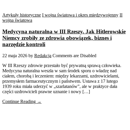
Artykuły historyczne
I wojna światowa i okres międzywojenny
II
wojna światowa
Medycyna naturalna w III Rzeszy. Jak Hitlerowskie
Niemcy zrobiły ze zdrowia obowiązek, biznes i
narzędzie kontroli
22 maja 2026
by
Redakcja
Comments are Disabled
W III Rzeszy zdrowie przestało być prywatną sprawą człowieka.
Medycyna naturalna weszła w sam środek sporu o władzę nad
ciałem, chorobą i leczeniem: między lekarzami, uzdrowicielami,
przemysłem farmaceutycznym i państwem. Ustawa z 17 lutego
1939 roku miała uderzyć w „szarlatanów”, ale w praktyce dała
części uzdrowicieli prawne uznanie i nowy […]
Continue Reading →