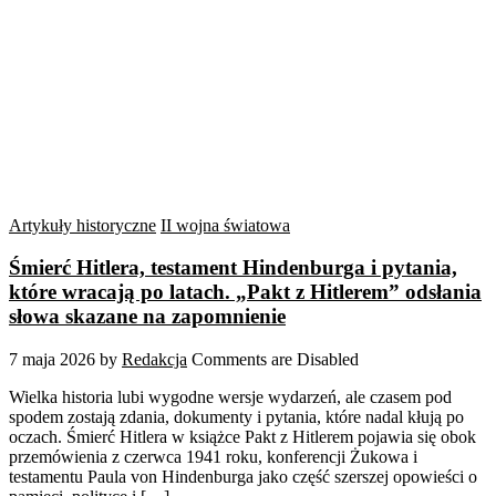
Artykuły historyczne
II wojna światowa
Śmierć Hitlera, testament Hindenburga i pytania,
które wracają po latach. „Pakt z Hitlerem” odsłania
słowa skazane na zapomnienie
7 maja 2026
by
Redakcja
Comments are Disabled
Wielka historia lubi wygodne wersje wydarzeń, ale czasem pod
spodem zostają zdania, dokumenty i pytania, które nadal kłują po
oczach. Śmierć Hitlera w książce Pakt z Hitlerem pojawia się obok
przemówienia z czerwca 1941 roku, konferencji Żukowa i
testamentu Paula von Hindenburga jako część szerszej opowieści o