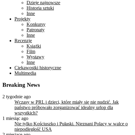
Dzieje najnowsze
Historia sztuki
Inne
Projekty
Konkursy
Patronaty
Inne
Recenzje
Książki
Film
Wystawy
Inne
Ciekawostki historyczne
Multimedia
Breaking News
2 tygodnie ago
Wczasy w PRL i dzieci, które miały się nie nudzić. Jak
państwo próbowało zorganizować idealny urlop dla
wszystkich?
1 miesiąc ago
Nie tylko Kościuszko i Pułaski. Nieznani Polacy w walce o
niepodległość USA
2 miesiące ago