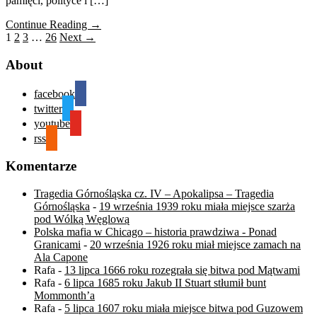
pamięci, polityce i […]
Continue Reading →
1
2
3
…
26
Next →
About
facebook
twitter
youtube
rss
Komentarze
Tragedia Górnośląska cz. IV – Apokalipsa – Tragedia
Górnośląska
-
19 września 1939 roku miała miejsce szarża
pod Wólką Węglową
Polska mafia w Chicago – historia prawdziwa - Ponad
Granicami
-
20 września 1926 roku miał miejsce zamach na
Ala Capone
Rafa
-
13 lipca 1666 roku rozegrała się bitwa pod Mątwami
Rafa
-
6 lipca 1685 roku Jakub II Stuart stłumił bunt
Mommonth’a
Rafa
-
5 lipca 1607 roku miała miejsce bitwa pod Guzowem