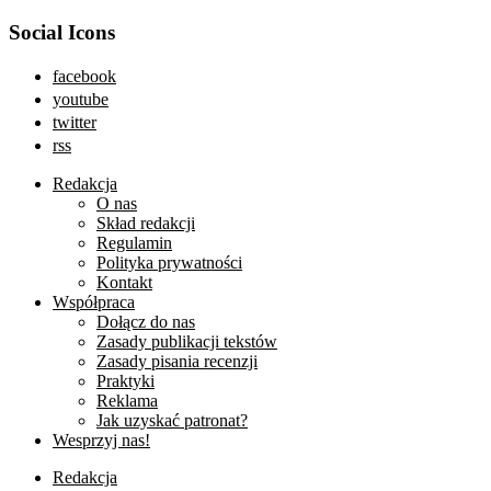
Social Icons
facebook
youtube
twitter
rss
Redakcja
O nas
Skład redakcji
Regulamin
Polityka prywatności
Kontakt
Współpraca
Dołącz do nas
Zasady publikacji tekstów
Zasady pisania recenzji
Praktyki
Reklama
Jak uzyskać patronat?
Wesprzyj nas!
Redakcja