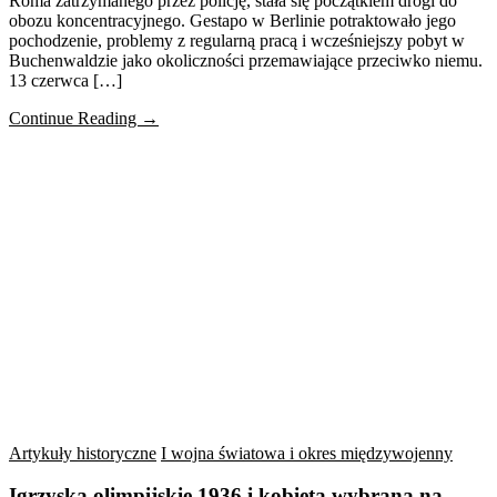
Roma zatrzymanego przez policję, stała się początkiem drogi do
obozu koncentracyjnego. Gestapo w Berlinie potraktowało jego
pochodzenie, problemy z regularną pracą i wcześniejszy pobyt w
Buchenwaldzie jako okoliczności przemawiające przeciwko niemu.
13 czerwca […]
Continue Reading →
Artykuły historyczne
I wojna światowa i okres międzywojenny
Igrzyska olimpijskie 1936 i kobieta wybrana na