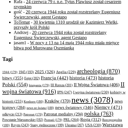
Rafa
-
24 czerwca 79 r. n.e. Tytus Flawiusz został cesarzem
rzymskim
gość
-
20 czerwca 1944 roku został rozstrzelany Eugeniusz
Świerczewski, agent Gestapo
ToTemat
-
30 kwietnia 1310 urodził się Kazimierz Wielki,
przyszły król Polski
Andrzej
-
20 czerwca 1944 roku został rozstrzelany
Eugeniusz Świerczewski, agent Gestapo
jasam1
-
W nocy z 13 na 14 maja 1944 roku miała miejsce
bitwa pod Murowaną Oszmianką
Tagi
archeologia
(870)
2025
(326)
Anglia
(229)
1944
(179)
1945
(193)
historia
Francja
(442)
historia
(473)
bitwy
(355)
Egipt
(202)
II
Polski
(554)
II Wojna Światowa
(406)
III Rzesza
(201)
hiszpania
(179)
wojna światowa
(916)
IPN
(247)
kobiety w
I wojna światowa
(230)
news
(3078)
Kraków
(370)
historii
(255)
news
Konkurs
(180)
Niemcy
(471)
news światowy
(346)
krajowy
(284)
news ze świata
(188)
polska
(763)
Patronat medialny
(294)
odkrycie
(213)
Patronat
(170)
Rosja
(312)
PRL
(264)
Powstanie Warszawskie
(192)
Poznań
(179)
Rzeczpospolita
Warszawa
Rzym
(243)
Ukraina
(207)
USA
(230)
(180)
Stany zjednoczone
(199)