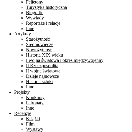
Felietony
Turystyka historyczna
Biografie
Wywiady
Reportaże i relacje
Inne
Artykuły
Starożytność
Średniowiecze
Nowożytność
Historia XIX wieku
I wojna światowa i okres międzywojenny
II Rzeczpospolita
II wojna światowa
Dzieje najnowsze
Historia sztuki
Inne
Projekty
Konkursy
Patronaty
Inne
Recenzje
Książki
Film
Wystawy