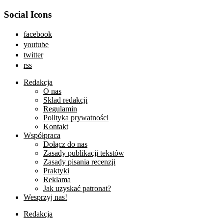
Social Icons
facebook
youtube
twitter
rss
Redakcja
O nas
Skład redakcji
Regulamin
Polityka prywatności
Kontakt
Współpraca
Dołącz do nas
Zasady publikacji tekstów
Zasady pisania recenzji
Praktyki
Reklama
Jak uzyskać patronat?
Wesprzyj nas!
Redakcja