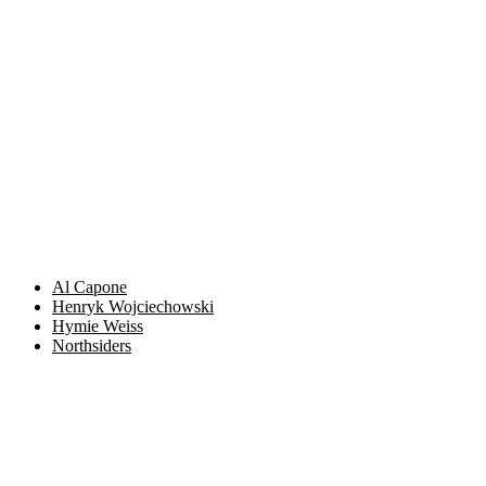
Al Capone
Henryk Wojciechowski
Hymie Weiss
Northsiders