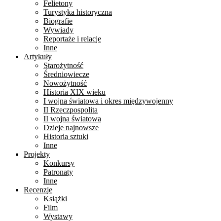
Felietony
Turystyka historyczna
Biografie
Wywiady
Reportaże i relacje
Inne
Artykuły
Starożytność
Średniowiecze
Nowożytność
Historia XIX wieku
I wojna światowa i okres międzywojenny
II Rzeczpospolita
II wojna światowa
Dzieje najnowsze
Historia sztuki
Inne
Projekty
Konkursy
Patronaty
Inne
Recenzje
Książki
Film
Wystawy