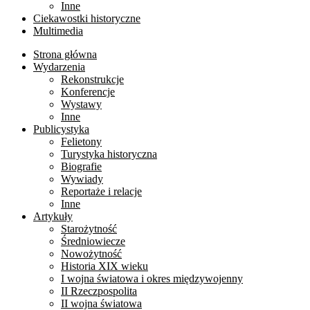
Inne
Ciekawostki historyczne
Multimedia
Strona główna
Wydarzenia
Rekonstrukcje
Konferencje
Wystawy
Inne
Publicystyka
Felietony
Turystyka historyczna
Biografie
Wywiady
Reportaże i relacje
Inne
Artykuły
Starożytność
Średniowiecze
Nowożytność
Historia XIX wieku
I wojna światowa i okres międzywojenny
II Rzeczpospolita
II wojna światowa