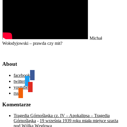
Michał
Wołodyjowski – prawda czy mit?
About
facebook
twitter
youtube
rss
Komentarze
Tragedia Górnośląska cz. IV – Apokalipsa – Tragedia
Górnośląska
-
19 września 1939 roku miała miejsce szarża
pod Wólką Węglową