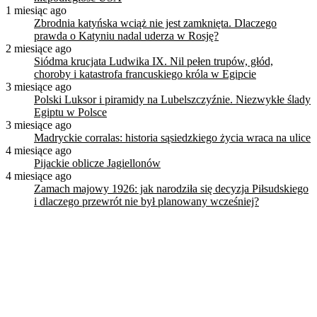
1 miesiąc ago
Zbrodnia katyńska wciąż nie jest zamknięta. Dlaczego
prawda o Katyniu nadal uderza w Rosję?
2 miesiące ago
Siódma krucjata Ludwika IX. Nil pełen trupów, głód,
choroby i katastrofa francuskiego króla w Egipcie
3 miesiące ago
Polski Luksor i piramidy na Lubelszczyźnie. Niezwykłe ślady
Egiptu w Polsce
3 miesiące ago
Madryckie corralas: historia sąsiedzkiego życia wraca na ulice
4 miesiące ago
Pijackie oblicze Jagiellonów
4 miesiące ago
Zamach majowy 1926: jak narodziła się decyzja Piłsudskiego
i dlaczego przewrót nie był planowany wcześniej?