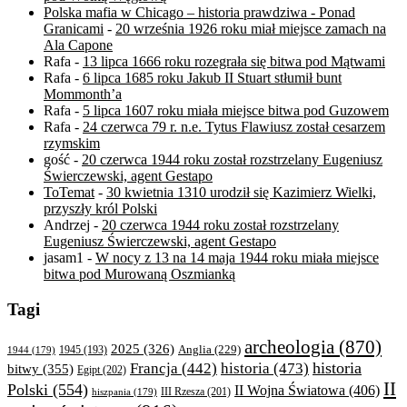
Polska mafia w Chicago – historia prawdziwa - Ponad
Granicami
-
20 września 1926 roku miał miejsce zamach na
Ala Capone
Rafa
-
13 lipca 1666 roku rozegrała się bitwa pod Mątwami
Rafa
-
6 lipca 1685 roku Jakub II Stuart stłumił bunt
Mommonth’a
Rafa
-
5 lipca 1607 roku miała miejsce bitwa pod Guzowem
Rafa
-
24 czerwca 79 r. n.e. Tytus Flawiusz został cesarzem
rzymskim
gość
-
20 czerwca 1944 roku został rozstrzelany Eugeniusz
Świerczewski, agent Gestapo
ToTemat
-
30 kwietnia 1310 urodził się Kazimierz Wielki,
przyszły król Polski
Andrzej
-
20 czerwca 1944 roku został rozstrzelany
Eugeniusz Świerczewski, agent Gestapo
jasam1
-
W nocy z 13 na 14 maja 1944 roku miała miejsce
bitwa pod Murowaną Oszmianką
Tagi
archeologia
(870)
2025
(326)
Anglia
(229)
1944
(179)
1945
(193)
historia
Francja
(442)
historia
(473)
bitwy
(355)
Egipt
(202)
II
Polski
(554)
II Wojna Światowa
(406)
III Rzesza
(201)
hiszpania
(179)