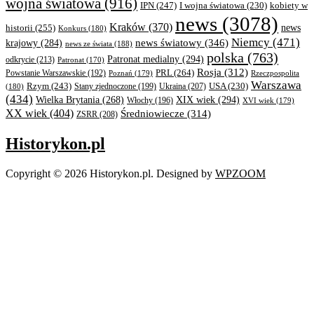
wojna światowa
(916)
IPN
(247)
kobiety w
I wojna światowa
(230)
news
(3078)
Kraków
(370)
historii
(255)
news
Konkurs
(180)
Niemcy
(471)
news światowy
(346)
krajowy
(284)
news ze świata
(188)
polska
(763)
Patronat medialny
(294)
odkrycie
(213)
Patronat
(170)
Rosja
(312)
PRL
(264)
Powstanie Warszawskie
(192)
Poznań
(179)
Rzeczpospolita
Warszawa
Rzym
(243)
Ukraina
(207)
USA
(230)
(180)
Stany zjednoczone
(199)
(434)
XIX wiek
(294)
Wielka Brytania
(268)
Włochy
(196)
XVI wiek
(179)
XX wiek
(404)
Średniowiecze
(314)
ZSRR
(208)
Historykon.pl
Copyright © 2026 Historykon.pl.
Designed by
WPZOOM