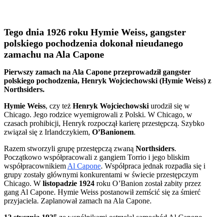
Tego dnia 1926 roku Hymie Weiss, gangster
polskiego pochodzenia dokonał nieudanego
zamachu na Ala Capone
Pierwszy zamach na Ala Capone przeprowadził gangster
polskiego pochodzenia, Henryk Wojciechowski (Hymie Weiss) z
Northsiders.
Hymie Weiss
, czy też
Henryk Wojciechowski
urodził się w
Chicago. Jego rodzice wyemigrowali z Polski. W Chicago, w
czasach prohibicji, Henryk rozpoczął karierę przestępczą. Szybko
związał się z Irlandczykiem,
O’Banionem
.
Razem stworzyli grupę przestępczą zwaną
Northsiders
.
Początkowo współpracowali z gangiem Torrio i jego bliskim
współpracownikiem
Al Capone
. Współpraca jednak rozpadła się i
grupy zostały głównymi konkurentami w świecie przestępczym
Chicago. W
listopadzie 1924
roku O’Banion został zabity przez
gang Al Capone. Hymie Weiss postanowił zemścić się za śmierć
przyjaciela. Zaplanował zamach na Ala Capone.