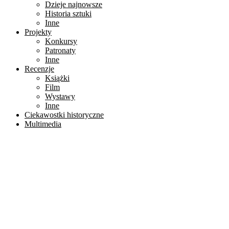
Dzieje najnowsze
Historia sztuki
Inne
Projekty
Konkursy
Patronaty
Inne
Recenzje
Książki
Film
Wystawy
Inne
Ciekawostki historyczne
Multimedia