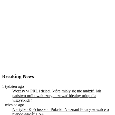
Breaking News
1 tydzień ago
Wczasy w PRL i dzieci, które miały się nie nudzić. Jak
państwo próbowało zorganizować idealny urlop dla
wszystkich?
1 miesiąc ago
Nie tylko Kościuszko i Pułaski. Nieznani Polacy w walce o
niepodległość USA