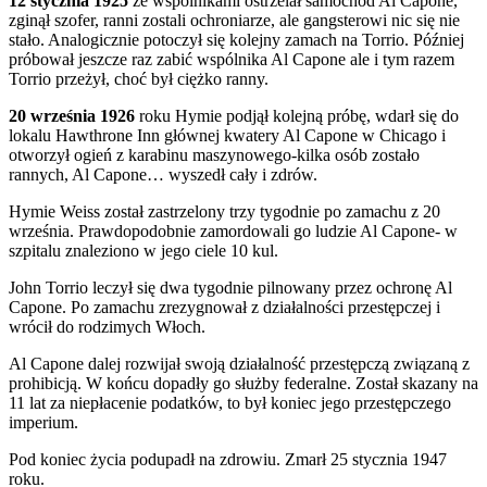
12 stycznia 1925
ze wspólnikami ostrzelał samochód Al Capone,
zginął szofer, ranni zostali ochroniarze, ale gangsterowi nic się nie
stało. Analogicznie potoczył się kolejny zamach na Torrio. Później
próbował jeszcze raz zabić wspólnika Al Capone ale i tym razem
Torrio przeżył, choć był ciężko ranny.
20 września 1926
roku Hymie podjął kolejną próbę, wdarł się do
lokalu Hawthrone Inn głównej kwatery Al Capone w Chicago i
otworzył ogień z karabinu maszynowego-kilka osób zostało
rannych, Al Capone… wyszedł cały i zdrów.
Hymie Weiss został zastrzelony trzy tygodnie po zamachu z 20
września. Prawdopodobnie zamordowali go ludzie Al Capone- w
szpitalu znaleziono w jego ciele 10 kul.
John Torrio leczył się dwa tygodnie pilnowany przez ochronę Al
Capone. Po zamachu zrezygnował z działalności przestępczej i
wrócił do rodzimych Włoch.
Al Capone dalej rozwijał swoją działalność przestępczą związaną z
prohibicją. W końcu dopadły go służby federalne. Został skazany na
11 lat za niepłacenie podatków, to był koniec jego przestępczego
imperium.
Pod koniec życia podupadł na zdrowiu. Zmarł 25 stycznia 1947
roku.