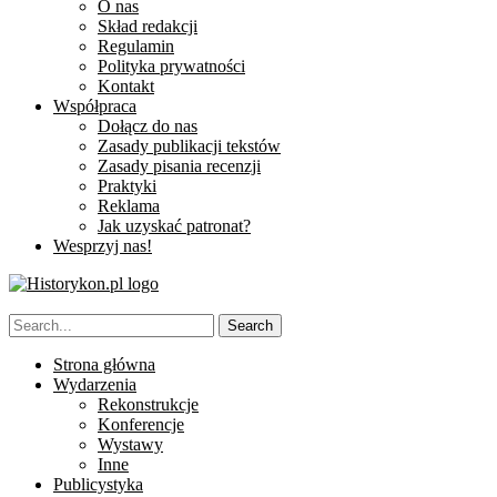
O nas
Skład redakcji
Regulamin
Polityka prywatności
Kontakt
Współpraca
Dołącz do nas
Zasady publikacji tekstów
Zasady pisania recenzji
Praktyki
Reklama
Jak uzyskać patronat?
Wesprzyj nas!
Strona główna
Wydarzenia
Rekonstrukcje
Konferencje
Wystawy
Inne
Publicystyka