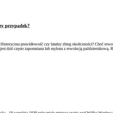
czy przypadek?
 Historyczna prawidłowość czy fatalny zbieg okoliczności? Choć rew
jest dziś często zapomniana lub mylona z rewolucją październikową. 
ąska
-
19 września 1939 roku miała miejsce szarża pod Wólką Węglow