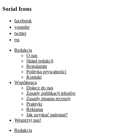
Social Icons
facebook
youtube
twitter
rss
Redakcja
O nas
Skład redakcji
Regulamin
Polityka prywatności
Kontakt
Współpraca
Dołącz do nas
Zasady publikacji tekstów
Zasady pisania recenzji
Praktyki
Reklama
Jak uzyskać patronat?
Wesprzyj nas!
Redakcja