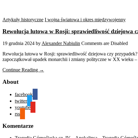
Artykuły historyczne
I wojna światowa i okres międzywojenny
Rewolucja lutowa w Rosji: sprawiedliwość dziejowa 
19 grudnia 2024
by
Alexander Nabiulin
Comments are Disabled
Rewolucja lutowa w Rosji: sprawiedliwość dziejowa czy przypadek?
zapoczątkował upadek monarchii i zmiany polityczne w XX wieku – 
Continue Reading →
About
facebook
twitter
youtube
rss
Komentarze
Tragedia Górnośląska cz. IV – Apokalipsa – Tragedia Górnośl