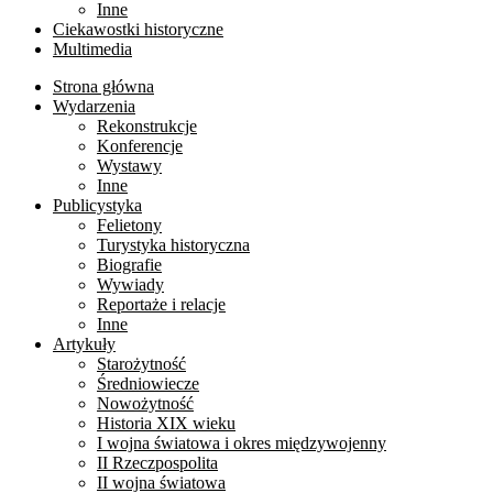
Inne
Ciekawostki historyczne
Multimedia
Strona główna
Wydarzenia
Rekonstrukcje
Konferencje
Wystawy
Inne
Publicystyka
Felietony
Turystyka historyczna
Biografie
Wywiady
Reportaże i relacje
Inne
Artykuły
Starożytność
Średniowiecze
Nowożytność
Historia XIX wieku
I wojna światowa i okres międzywojenny
II Rzeczpospolita
II wojna światowa