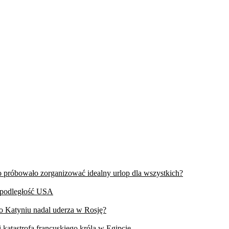
wo próbowało zorganizować idealny urlop dla wszystkich?
iepodległość USA
 o Katyniu nadal uderza w Rosję?
 katastrofa francuskiego króla w Egipcie