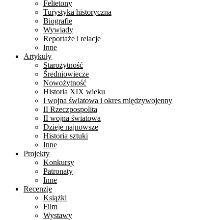
Felietony
Turystyka historyczna
Biografie
Wywiady
Reportaże i relacje
Inne
Artykuły
Starożytność
Średniowiecze
Nowożytność
Historia XIX wieku
I wojna światowa i okres międzywojenny
II Rzeczpospolita
II wojna światowa
Dzieje najnowsze
Historia sztuki
Inne
Projekty
Konkursy
Patronaty
Inne
Recenzje
Książki
Film
Wystawy