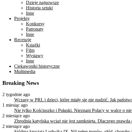
Dzieje najnowsze
Historia sztuki
Inne
Projekty
Konkursy
Patronaty
Inne
Recenzje
Książki
Film
Wystawy
Inne
Ciekawostki historyczne
Multimedia
Breaking News
2 tygodnie ago
Wczasy w PRL i dzieci, które miały się nie nudzić. Jak państ
1 miesiąc ago
Nie tylko Kościuszko i Pułaski. Nieznani Polacy w walce o n
2 miesiące ago
Zbrodnia katyńska wciąż nie jest zamknięta. Dlaczego prawda
2 miesiące ago
Siódma krucjata Ludwika IX. Nil pełen trupów, głód, choroby i