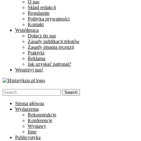
O nas
Skład redakcji
Regulamin
Polityka prywatności
Kontakt
Współpraca
Dołącz do nas
Zasady publikacji tekstów
Zasady pisania recenzji
Praktyki
Reklama
Jak uzyskać patronat?
Wesprzyj nas!
Strona główna
Wydarzenia
Rekonstrukcje
Konferencje
Wystawy
Inne
Publicystyka