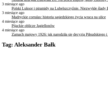
3 miesiące ago
Polski Luksor i piramidy na Lubelszczyźnie. Niezwykłe ślady 
3 miesiące ago
Madryckie corralas: historia sąsiedzkiego życia wraca na ulice
4 miesiące ago
Pijackie oblicze Jagiellonów
4 miesiące ago
Zamach majowy 1926: jak narodziła się decyzja Piłsudskiego i
Tag:
Aleksander Bałk