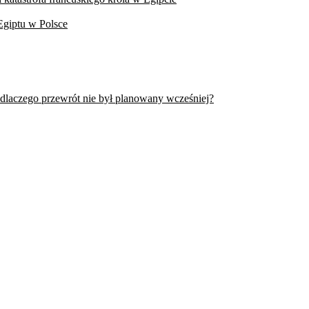
Egiptu w Polsce
 dlaczego przewrót nie był planowany wcześniej?