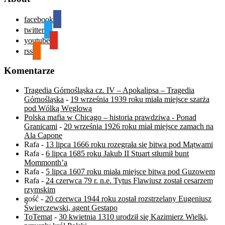
facebook
twitter
youtube
rss
Komentarze
Tragedia Górnośląska cz. IV – Apokalipsa – Tragedia
Górnośląska
-
19 września 1939 roku miała miejsce szarża
pod Wólką Węglową
Polska mafia w Chicago – historia prawdziwa - Ponad
Granicami
-
20 września 1926 roku miał miejsce zamach na
Ala Capone
Rafa
-
13 lipca 1666 roku rozegrała się bitwa pod Mątwami
Rafa
-
6 lipca 1685 roku Jakub II Stuart stłumił bunt
Mommonth’a
Rafa
-
5 lipca 1607 roku miała miejsce bitwa pod Guzowem
Rafa
-
24 czerwca 79 r. n.e. Tytus Flawiusz został cesarzem
rzymskim
gość
-
20 czerwca 1944 roku został rozstrzelany Eugeniusz
Świerczewski, agent Gestapo
ToTemat
-
30 kwietnia 1310 urodził się Kazimierz Wielki,