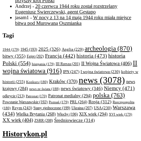
przyszły król Polski
Andrzej
-
20 czerwca 1944 roku został rozstrzelany
Eugeniusz Świerczewski, agent Gestapo
jasam1
-
W nocy z 13 na 14 maja 1944 roku miała miejsce
bitwa pod Murowaną Oszmianką
Tagi
archeologia
(870)
2025
(326)
Anglia
(229)
1944
(179)
1945
(193)
historia
Francja
(442)
historia
(473)
bitwy
(355)
Egipt
(202)
II
Polski
(554)
II Wojna Światowa
(406)
III Rzesza
(201)
hiszpania
(179)
wojna światowa
(916)
IPN
(247)
kobiety w
I wojna światowa
(230)
news
(3078)
Kraków
(370)
historii
(255)
news
Konkurs
(180)
Niemcy
(471)
news światowy
(346)
krajowy
(284)
news ze świata
(188)
polska
(763)
Patronat medialny
(294)
odkrycie
(213)
Patronat
(170)
Rosja
(312)
PRL
(264)
Powstanie Warszawskie
(192)
Poznań
(179)
Rzeczpospolita
Warszawa
Rzym
(243)
Ukraina
(207)
USA
(230)
(180)
Stany zjednoczone
(199)
(434)
XIX wiek
(294)
Wielka Brytania
(268)
Włochy
(196)
XVI wiek
(179)
XX wiek
(404)
Średniowiecze
(314)
ZSRR
(208)
Historykon.pl