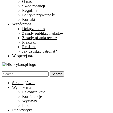
O nas
Skład redakcji
Regulamin
Polityka prywatności
Kontakt
Współpraca
Dołącz do nas
Zasady publikacji tekstów
Zasady pisania recenzji
Praktyki
Reklama
Jak uzyskać patronat?
Wesprzyj nas!
Strona główna
Wydarzenia
Rekonstrukcje
Konferencje
Wystawy
Inne
Publicystyka