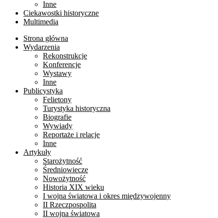
Inne
Ciekawostki historyczne
Multimedia
Strona główna
Wydarzenia
Rekonstrukcje
Konferencje
Wystawy
Inne
Publicystyka
Felietony
Turystyka historyczna
Biografie
Wywiady
Reportaże i relacje
Inne
Artykuły
Starożytność
Średniowiecze
Nowożytność
Historia XIX wieku
I wojna światowa i okres międzywojenny
II Rzeczpospolita
II wojna światowa