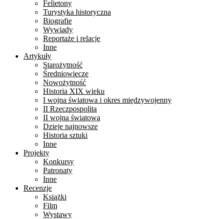
Felietony
Turystyka historyczna
Biografie
Wywiady
Reportaże i relacje
Inne
Artykuły
Starożytność
Średniowiecze
Nowożytność
Historia XIX wieku
I wojna światowa i okres międzywojenny
II Rzeczpospolita
II wojna światowa
Dzieje najnowsze
Historia sztuki
Inne
Projekty
Konkursy
Patronaty
Inne
Recenzje
Książki
Film
Wystawy