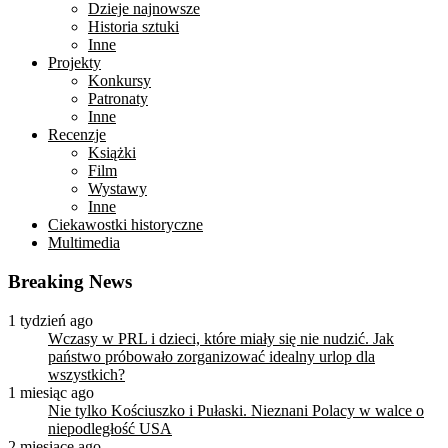
Dzieje najnowsze
Historia sztuki
Inne
Projekty
Konkursy
Patronaty
Inne
Recenzje
Książki
Film
Wystawy
Inne
Ciekawostki historyczne
Multimedia
Breaking News
1 tydzień ago
Wczasy w PRL i dzieci, które miały się nie nudzić. Jak
państwo próbowało zorganizować idealny urlop dla
wszystkich?
1 miesiąc ago
Nie tylko Kościuszko i Pułaski. Nieznani Polacy w walce o
niepodległość USA
2 miesiące ago