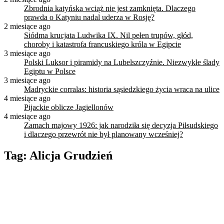
Zbrodnia katyńska wciąż nie jest zamknięta. Dlaczego
prawda o Katyniu nadal uderza w Rosję?
2 miesiące ago
Siódma krucjata Ludwika IX. Nil pełen trupów, głód,
choroby i katastrofa francuskiego króla w Egipcie
3 miesiące ago
Polski Luksor i piramidy na Lubelszczyźnie. Niezwykłe ślady
Egiptu w Polsce
3 miesiące ago
Madryckie corralas: historia sąsiedzkiego życia wraca na ulice
4 miesiące ago
Pijackie oblicze Jagiellonów
4 miesiące ago
Zamach majowy 1926: jak narodziła się decyzja Piłsudskiego
i dlaczego przewrót nie był planowany wcześniej?
Tag:
Alicja Grudzień