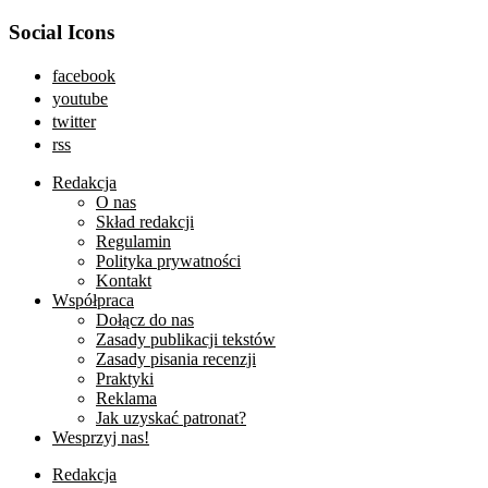
Social Icons
facebook
youtube
twitter
rss
Redakcja
O nas
Skład redakcji
Regulamin
Polityka prywatności
Kontakt
Współpraca
Dołącz do nas
Zasady publikacji tekstów
Zasady pisania recenzji
Praktyki
Reklama
Jak uzyskać patronat?
Wesprzyj nas!
Redakcja