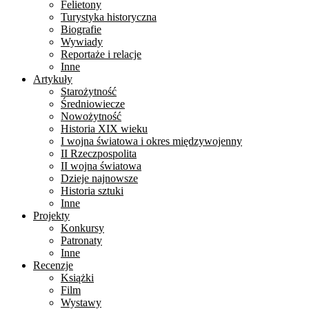
Felietony
Turystyka historyczna
Biografie
Wywiady
Reportaże i relacje
Inne
Artykuły
Starożytność
Średniowiecze
Nowożytność
Historia XIX wieku
I wojna światowa i okres międzywojenny
II Rzeczpospolita
II wojna światowa
Dzieje najnowsze
Historia sztuki
Inne
Projekty
Konkursy
Patronaty
Inne
Recenzje
Książki
Film
Wystawy