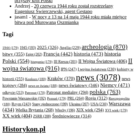
przyszły król Polski
Andrzej
-
20 czerwca 1944 roku został rozstrzelany
Eugeniusz Świerczewski, agent Gestapo
jasam1
-
W nocy z 13 na 14 maja 1944 roku miała miejsce
bitwa pod Murowaną Oszmianką
Tagi
archeologia
(870)
2025
(326)
Anglia
(229)
1944
(179)
1945
(193)
historia
Francja
(442)
historia
(473)
bitwy
(355)
Egipt
(202)
II
Polski
(554)
II Wojna Światowa
(406)
III Rzesza
(201)
hiszpania
(179)
wojna światowa
(916)
IPN
(247)
kobiety w
I wojna światowa
(230)
news
(3078)
Kraków
(370)
historii
(255)
news
Konkurs
(180)
Niemcy
(471)
news światowy
(346)
krajowy
(284)
news ze świata
(188)
polska
(763)
Patronat medialny
(294)
odkrycie
(213)
Patronat
(170)
Rosja
(312)
PRL
(264)
Powstanie Warszawskie
(192)
Poznań
(179)
Rzeczpospolita
Warszawa
Rzym
(243)
Ukraina
(207)
USA
(230)
(180)
Stany zjednoczone
(199)
(434)
XIX wiek
(294)
Wielka Brytania
(268)
Włochy
(196)
XVI wiek
(179)
XX wiek
(404)
Średniowiecze
(314)
ZSRR
(208)
Historykon.pl