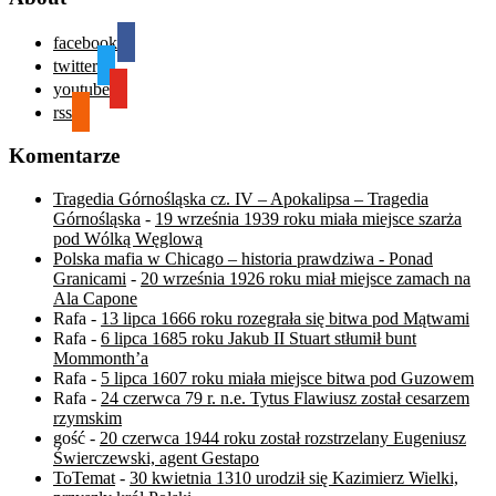
facebook
twitter
youtube
rss
Komentarze
Tragedia Górnośląska cz. IV – Apokalipsa – Tragedia
Górnośląska
-
19 września 1939 roku miała miejsce szarża
pod Wólką Węglową
Polska mafia w Chicago – historia prawdziwa - Ponad
Granicami
-
20 września 1926 roku miał miejsce zamach na
Ala Capone
Rafa
-
13 lipca 1666 roku rozegrała się bitwa pod Mątwami
Rafa
-
6 lipca 1685 roku Jakub II Stuart stłumił bunt
Mommonth’a
Rafa
-
5 lipca 1607 roku miała miejsce bitwa pod Guzowem
Rafa
-
24 czerwca 79 r. n.e. Tytus Flawiusz został cesarzem
rzymskim
gość
-
20 czerwca 1944 roku został rozstrzelany Eugeniusz
Świerczewski, agent Gestapo
ToTemat
-
30 kwietnia 1310 urodził się Kazimierz Wielki,