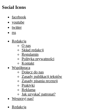
Social Icons
facebook
youtube
twitter
rss
Redakcja
O nas
Skład redakcji
Regulamin
Polityka prywatności
Kontakt
Współpraca
Dołącz do nas
Zasady publikacji tekstów
Zasady pisania recenzji
Praktyki
Reklama
Jak uzyskać patronat?
Wesprzyj nas!
Redakcja