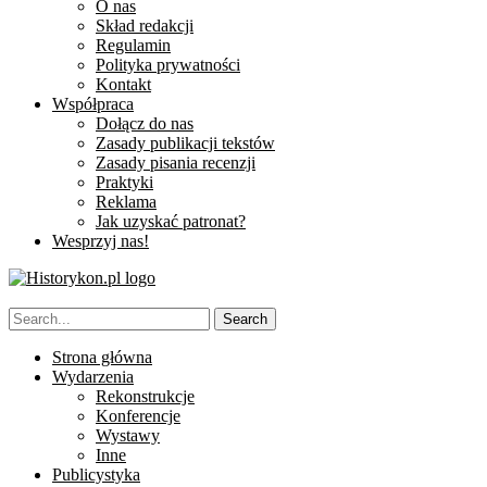
O nas
Skład redakcji
Regulamin
Polityka prywatności
Kontakt
Współpraca
Dołącz do nas
Zasady publikacji tekstów
Zasady pisania recenzji
Praktyki
Reklama
Jak uzyskać patronat?
Wesprzyj nas!
Strona główna
Wydarzenia
Rekonstrukcje
Konferencje
Wystawy
Inne
Publicystyka