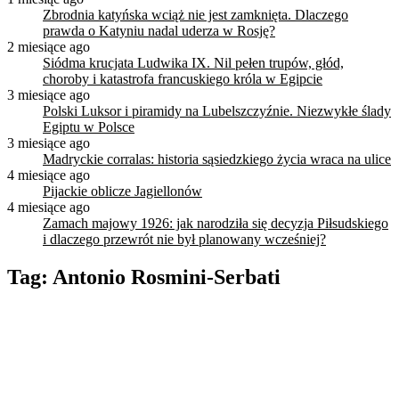
Zbrodnia katyńska wciąż nie jest zamknięta. Dlaczego
prawda o Katyniu nadal uderza w Rosję?
2 miesiące ago
Siódma krucjata Ludwika IX. Nil pełen trupów, głód,
choroby i katastrofa francuskiego króla w Egipcie
3 miesiące ago
Polski Luksor i piramidy na Lubelszczyźnie. Niezwykłe ślady
Egiptu w Polsce
3 miesiące ago
Madryckie corralas: historia sąsiedzkiego życia wraca na ulice
4 miesiące ago
Pijackie oblicze Jagiellonów
4 miesiące ago
Zamach majowy 1926: jak narodziła się decyzja Piłsudskiego
i dlaczego przewrót nie był planowany wcześniej?
Tag:
Antonio Rosmini-Serbati