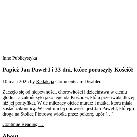
Inne
Publicystyka
Papież Jan Paweł I i 33 dni, które poruszyły Kościół
10 maja 2025
by
Redakcja
Comments are Disabled
Zaczęło się od niepewności, chorowitości i dzieciństwa w cieniu
głodu – a zakończyło jako legenda Kościoła, która przetrwała dłużej
niż jej pontyfikat. W tle milczący ojciec murarz i matka, która miała
zostać zakonnicą. W centrum tej opowieści jest Jan Paweł I, którego
droga na Stolicę Piotrową wiodła przez pokorę, upór […]
Continue Reading →
About