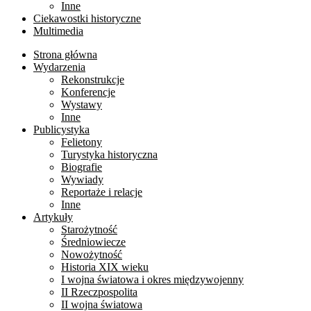
Inne
Ciekawostki historyczne
Multimedia
Strona główna
Wydarzenia
Rekonstrukcje
Konferencje
Wystawy
Inne
Publicystyka
Felietony
Turystyka historyczna
Biografie
Wywiady
Reportaże i relacje
Inne
Artykuły
Starożytność
Średniowiecze
Nowożytność
Historia XIX wieku
I wojna światowa i okres międzywojenny
II Rzeczpospolita
II wojna światowa