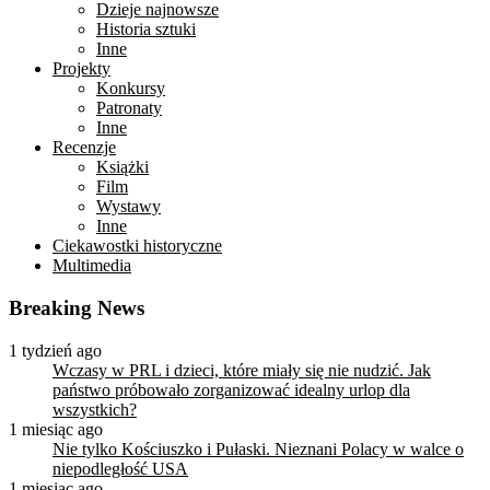
Dzieje najnowsze
Historia sztuki
Inne
Projekty
Konkursy
Patronaty
Inne
Recenzje
Książki
Film
Wystawy
Inne
Ciekawostki historyczne
Multimedia
Breaking News
1 tydzień ago
Wczasy w PRL i dzieci, które miały się nie nudzić. Jak
państwo próbowało zorganizować idealny urlop dla
wszystkich?
1 miesiąc ago
Nie tylko Kościuszko i Pułaski. Nieznani Polacy w walce o
niepodległość USA
1 miesiąc ago