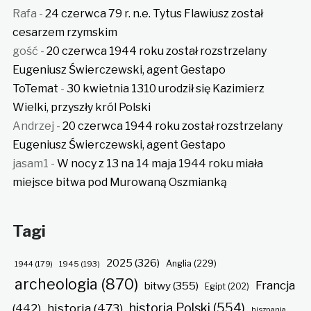
Rafa
-
24 czerwca 79 r. n.e. Tytus Flawiusz został
cesarzem rzymskim
gość
-
20 czerwca 1944 roku został rozstrzelany
Eugeniusz Świerczewski, agent Gestapo
ToTemat
-
30 kwietnia 1310 urodził się Kazimierz
Wielki, przyszły król Polski
Andrzej
-
20 czerwca 1944 roku został rozstrzelany
Eugeniusz Świerczewski, agent Gestapo
jasam1
-
W nocy z 13 na 14 maja 1944 roku miała
miejsce bitwa pod Murowaną Oszmianką
Tagi
2025
(326)
Anglia
(229)
1944
(179)
1945
(193)
archeologia
(870)
Francja
bitwy
(355)
Egipt
(202)
historia Polski
(554)
historia
(473)
(442)
hiszpania