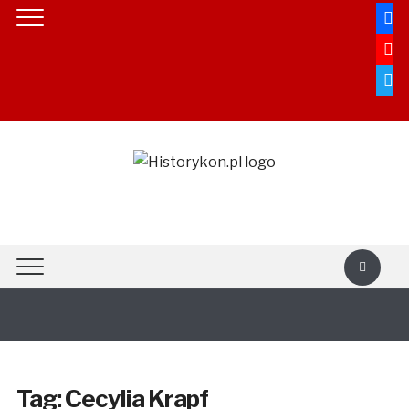
faceb
youtu
twitte
rss
Tag:
Cecylia Krapf