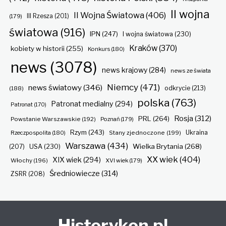
II wojna
II Wojna Światowa
(406)
(179)
III Rzesza
(201)
światowa
(916)
IPN
(247)
I wojna światowa
(230)
Kraków
(370)
kobiety w historii
(255)
Konkurs
(180)
news
(3078)
news krajowy
(284)
news ze świata
Niemcy
(471)
news światowy
(346)
odkrycie
(213)
(188)
polska
(763)
Patronat medialny
(294)
Patronat
(170)
Rosja
(312)
PRL
(264)
Powstanie Warszawskie
(192)
Poznań
(179)
Rzym
(243)
Ukraina
Rzeczpospolita
(180)
Stany zjednoczone
(199)
Warszawa
(434)
Wielka Brytania
(268)
(207)
USA
(230)
XX wiek
(404)
XIX wiek
(294)
Włochy
(196)
XVI wiek
(179)
Średniowiecze
(314)
ZSRR
(208)
Historykon.pl