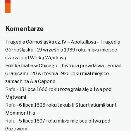
rss
Komentarze
Tragedia Górnośląska cz. IV – Apokalipsa – Tragedia
Górnośląska
-
19 września 1939 roku miała miejsce
szarża pod Wólką Węglową
Polska mafia w Chicago – historia prawdziwa - Ponad
Granicami
-
20 września 1926 roku miał miejsce
zamach na Ala Capone
Rafa
-
13 lipca 1666 roku rozegrała się bitwa pod
Mątwami
Rafa
-
6 lipca 1685 roku Jakub II Stuart stłumił bunt
Mommonth’a
Rafa
-
5 lipca 1607 roku miała miejsce bitwa pod
Guzowem