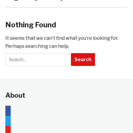
Nothing Found
It seems that we can’t find what you’re looking for.
Perhaps searching can help.
About
facebook
twitter
youtube