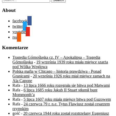
About
facebook
twitter
youtube
rss
Komentarze
Tragedia Górnośląska cz. IV – Apokalipsa – Tragedia
Górnośląska
-
19 września 1939 roku miała miejsce szarża
pod Wólką Węglową
Polska mafia w Chicago – historia prawdziwa - Ponad
Granicami
-
20 września 1926 roku miał miejsce zamach na
Ala Capone
Rafa
-
13 lipca 1666 roku rozegrała się bitwa pod Mątwami
Rafa
-
6 lipca 1685 roku Jakub II Stuart stłumił bunt
Mommonth’a
Rafa
-
5 lipca 1607 roku miała miejsce bitwa pod Guzowem
Rafa
-
24 czerwca 79 r. n.e. Tytus Flawiusz został cesarzem
rzymskim
gość
-
20 czerwca 1944 roku został rozstrzelany Eugeniusz