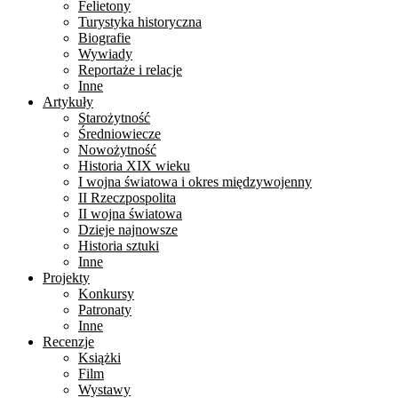
Felietony
Turystyka historyczna
Biografie
Wywiady
Reportaże i relacje
Inne
Artykuły
Starożytność
Średniowiecze
Nowożytność
Historia XIX wieku
I wojna światowa i okres międzywojenny
II Rzeczpospolita
II wojna światowa
Dzieje najnowsze
Historia sztuki
Inne
Projekty
Konkursy
Patronaty
Inne
Recenzje
Książki
Film
Wystawy