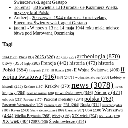
Świerczewski, agent Gestapo
ToTemat
-
30 kwietnia 1310 urodził się Kazimierz Wielki,
przyszły król Polski
Andrzej
-
20 czerwca 1944 roku został rozstrzelany
Eugeniusz Świerczewski, agent Gestapo
jasam1
-
W nocy z 13 na 14 maja 1944 roku miała miejsce
bitwa pod Murowaną Oszmianką
Tagi
archeologia
(870)
2025
(326)
Anglia
(229)
1944
(179)
1945
(193)
historia
Francja
(442)
historia
(473)
bitwy
(355)
Egipt
(202)
II
Polski
(554)
II Wojna Światowa
(406)
III Rzesza
(201)
hiszpania
(179)
wojna światowa
(916)
IPN
(247)
kobiety w
I wojna światowa
(230)
news
(3078)
Kraków
(370)
historii
(255)
news
Konkurs
(180)
Niemcy
(471)
news światowy
(346)
krajowy
(284)
news ze świata
(188)
polska
(763)
Patronat medialny
(294)
odkrycie
(213)
Patronat
(170)
Rosja
(312)
PRL
(264)
Powstanie Warszawskie
(192)
Poznań
(179)
Rzeczpospolita
Warszawa
Rzym
(243)
Ukraina
(207)
USA
(230)
(180)
Stany zjednoczone
(199)
(434)
XIX wiek
(294)
Wielka Brytania
(268)
Włochy
(196)
XVI wiek
(179)
XX wiek
(404)
Średniowiecze
(314)
ZSRR
(208)