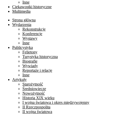
Inne
Ciekawostki historyczne
Multimedia
Strona główna
Wydarzenia
Rekonstrukcje
Konferencje
Wystawy
Inne
Publicystyka
Felietony
Turystyka historyczna
Biografie
Wywiady
Reportaże i relacje
Inne
Artykuły
Starożytność
Średniowiecze
Nowożytność
Historia XIX wieku
I wojna światowa i okres międzywojenny
II Rzeczpospolita
II wojna światowa