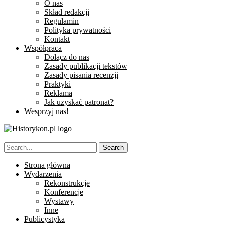
O nas
Skład redakcji
Regulamin
Polityka prywatności
Kontakt
Współpraca
Dołącz do nas
Zasady publikacji tekstów
Zasady pisania recenzji
Praktyki
Reklama
Jak uzyskać patronat?
Wesprzyj nas!
Strona główna
Wydarzenia
Rekonstrukcje
Konferencje
Wystawy
Inne
Publicystyka