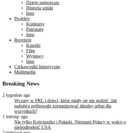
Dzieje najnowsze
Historia sztuki
Inne
Projekty
Konkursy
Patronaty
Inne
Recenzje
Książki
Film
Wystawy
Inne
Ciekawostki historyczne
Multimedia
Breaking News
2 tygodnie ago
Wczasy w PRL i dzieci, które miały się nie nudzić. Jak
państwo próbowało zorganizować idealny urlop dla
wszystkich?
1 miesiąc ago
Nie tylko Kościuszko i Pułaski. Nieznani Polacy w walce o
niepodległość USA
2 miesiące ago