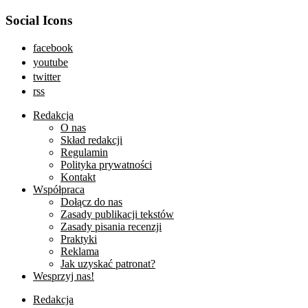
Social Icons
facebook
youtube
twitter
rss
Redakcja
O nas
Skład redakcji
Regulamin
Polityka prywatności
Kontakt
Współpraca
Dołącz do nas
Zasady publikacji tekstów
Zasady pisania recenzji
Praktyki
Reklama
Jak uzyskać patronat?
Wesprzyj nas!
Redakcja