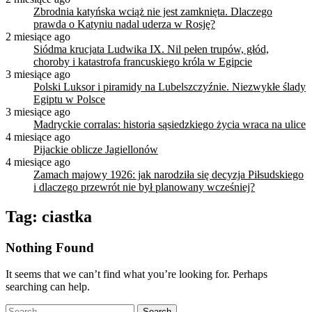
Zbrodnia katyńska wciąż nie jest zamknięta. Dlaczego
prawda o Katyniu nadal uderza w Rosję?
2 miesiące ago
Siódma krucjata Ludwika IX. Nil pełen trupów, głód,
choroby i katastrofa francuskiego króla w Egipcie
3 miesiące ago
Polski Luksor i piramidy na Lubelszczyźnie. Niezwykłe ślady
Egiptu w Polsce
3 miesiące ago
Madryckie corralas: historia sąsiedzkiego życia wraca na ulice
4 miesiące ago
Pijackie oblicze Jagiellonów
4 miesiące ago
Zamach majowy 1926: jak narodziła się decyzja Piłsudskiego
i dlaczego przewrót nie był planowany wcześniej?
Tag:
ciastka
Nothing Found
It seems that we can’t find what you’re looking for. Perhaps
searching can help.