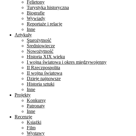
Felietony
Turystyka historyczna
Biografie
Wywiady
Reportaże i relacje
Inne
Artykuły
Starożytność
Średniowiecze
Nowożytność
Historia XIX wieku
I wojna światowa i okres międzywojenny
II Rzeczpospolita
II wojna światowa
Dzieje najnowsze
Historia sztuki
Inne
Projekty
Konkursy
Patronaty
Inne
Recenzje
Książki
Film
Wystawy