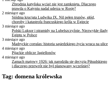
Zbrodnia katyńska wciąż nie jest zamknięta. Dlaczego
prawda o Katyniu nadal uderza w Rosję?
2 miesiące ago
Siódma krucjata Ludwika IX. Nil pełen trupów, głód,
choroby i katastrofa francuskiego króla w Egipcie
3 miesiące ago
Polski Luksor i piramidy na Lubelszczyźnie. Niezwykłe ślady
Egiptu w Polsce
3 miesiące ago
Madryckie corralas: historia sąsiedzkiego życia wraca na ulice
4 miesiące ago
Pijackie oblicze Jagiellonów
4 miesiące ago
Zamach majowy 1926: jak narodziła się decyzja Piłsudskiego
i dlaczego przewrót nie był planowany wcześniej?
Tag:
domena królewska