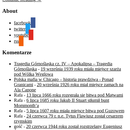
About
facebook
twitter
youtube
rss
Komentarze
Tragedia Górnośląska cz. IV – Apokalipsa – Tragedia
Górnośląska
-
19 września 1939 roku miała miejsce szarża
pod Wólką Węglową
Polska mafia w Chicago – historia prawdziwa - Ponad
Granicami
-
20 września 1926 roku miał miejsce zamach na
Ala Capone
Rafa
-
13 lipca 1666 roku rozegrała się bitwa pod Mątwami
Rafa
-
6 lipca 1685 roku Jakub II Stuart stłumił bunt
Mommonth’a
Rafa
-
5 lipca 1607 roku miała miejsce bitwa pod Guzowem
Rafa
-
24 czerwca 79 r. n.e. Tytus Flawiusz został cesarzem
rzymskim
gość
-
20 czerwca 1944 roku został rozstrzelany Eugeniusz