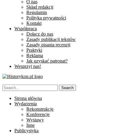
O nas
Skład redakcji
Regulamin
Polityka prywatności
Kontakt
Współpraca
Dołącz do nas
Zasady publikacji tekstów
Zasady pisania recenzji
Praktyki
Reklama
Jak uzyskać patronat?
Wesprzyj nas!
Strona główna
Wydarzenia
Rekonstrukcje
Konferencje
Wystawy
Inne
Publicystyka