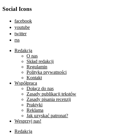
Social Icons
facebook
youtube
twitter
rss
Redakcja
O nas
Skład redakcji
Regulamin
Polityka prywatności
Kontakt
Współpraca
Dołącz do nas
Zasady publikacji tekstów
Zasady pisania recenzji
Praktyki
Reklama
Jak uzyskać patronat?
Wesprzyj nas!
Redakcja