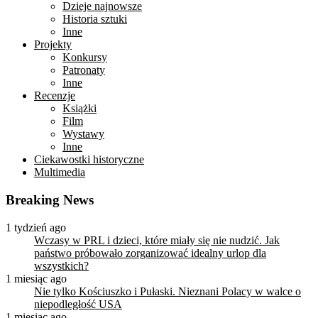
Dzieje najnowsze
Historia sztuki
Inne
Projekty
Konkursy
Patronaty
Inne
Recenzje
Książki
Film
Wystawy
Inne
Ciekawostki historyczne
Multimedia
Breaking News
1 tydzień ago
Wczasy w PRL i dzieci, które miały się nie nudzić. Jak
państwo próbowało zorganizować idealny urlop dla
wszystkich?
1 miesiąc ago
Nie tylko Kościuszko i Pułaski. Nieznani Polacy w walce o
niepodległość USA
1 miesiąc ago