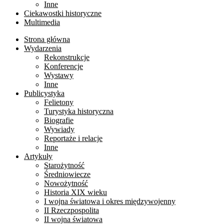
Inne
Ciekawostki historyczne
Multimedia
Strona główna
Wydarzenia
Rekonstrukcje
Konferencje
Wystawy
Inne
Publicystyka
Felietony
Turystyka historyczna
Biografie
Wywiady
Reportaże i relacje
Inne
Artykuły
Starożytność
Średniowiecze
Nowożytność
Historia XIX wieku
I wojna światowa i okres międzywojenny
II Rzeczpospolita
II wojna światowa