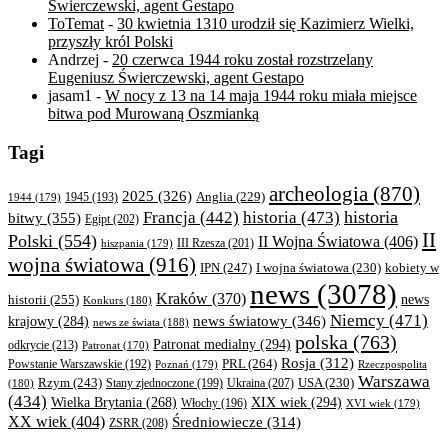
Świerczewski, agent Gestapo
ToTemat
-
30 kwietnia 1310 urodził się Kazimierz Wielki,
przyszły król Polski
Andrzej
-
20 czerwca 1944 roku został rozstrzelany
Eugeniusz Świerczewski, agent Gestapo
jasam1
-
W nocy z 13 na 14 maja 1944 roku miała miejsce
bitwa pod Murowaną Oszmianką
Tagi
archeologia
(870)
2025
(326)
Anglia
(229)
1944
(179)
1945
(193)
historia
Francja
(442)
historia
(473)
bitwy
(355)
Egipt
(202)
II
Polski
(554)
II Wojna Światowa
(406)
III Rzesza
(201)
hiszpania
(179)
wojna światowa
(916)
IPN
(247)
kobiety w
I wojna światowa
(230)
news
(3078)
Kraków
(370)
historii
(255)
news
Konkurs
(180)
Niemcy
(471)
news światowy
(346)
krajowy
(284)
news ze świata
(188)
polska
(763)
Patronat medialny
(294)
odkrycie
(213)
Patronat
(170)
Rosja
(312)
PRL
(264)
Powstanie Warszawskie
(192)
Poznań
(179)
Rzeczpospolita
Warszawa
Rzym
(243)
Ukraina
(207)
USA
(230)
(180)
Stany zjednoczone
(199)
(434)
XIX wiek
(294)
Wielka Brytania
(268)
Włochy
(196)
XVI wiek
(179)
XX wiek
(404)
Średniowiecze
(314)
ZSRR
(208)