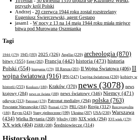
ToTemat
-
30 kwietnia 1310 urodził się Kazimierz Wielki,
przyszły król Polski
Andrzej
-
20 czerwca 1944 roku został rozstrzelany
Eugeniusz Świerczewski, agent Gestapo
jasam1
-
W nocy z 13 na 14 maja 1944 roku miała miejsce
bitwa pod Murowaną Oszmianką
Tagi
archeologia
(870)
2025
(326)
Anglia
(229)
1944
(179)
1945
(193)
historia
Francja
(442)
historia
(473)
bitwy
(355)
Egipt
(202)
II
Polski
(554)
II Wojna Światowa
(406)
III Rzesza
(201)
hiszpania
(179)
wojna światowa
(916)
IPN
(247)
kobiety w
I wojna światowa
(230)
news
(3078)
Kraków
(370)
historii
(255)
news
Konkurs
(180)
Niemcy
(471)
news światowy
(346)
krajowy
(284)
news ze świata
(188)
polska
(763)
Patronat medialny
(294)
odkrycie
(213)
Patronat
(170)
Rosja
(312)
PRL
(264)
Powstanie Warszawskie
(192)
Poznań
(179)
Rzeczpospolita
Warszawa
Rzym
(243)
Ukraina
(207)
USA
(230)
(180)
Stany zjednoczone
(199)
(434)
XIX wiek
(294)
Wielka Brytania
(268)
Włochy
(196)
XVI wiek
(179)
XX wiek
(404)
Średniowiecze
(314)
ZSRR
(208)
Historykon.pl