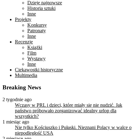
Dzieje najnowsze
Historia sztuki
Inne
Projekty
Konkursy
Patronaty
Inne
Recenzje
Książki
Film
Wystawy
Inne
Ciekawostki historyczne
Multimedia
Breaking News
2 tygodnie ago
Wczasy w PRL i dzieci, które miały się nie nudzić. Jak
państwo próbowało zorganizować idealny urlop dla
wszystkich?
1 miesiąc ago
Nie tylko Kościuszko i Pułaski. Nieznani Polacy w walce o
niepodległość USA
2 miesiące ago