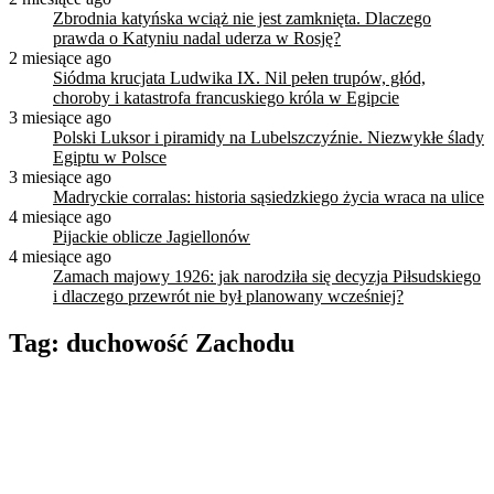
Zbrodnia katyńska wciąż nie jest zamknięta. Dlaczego
prawda o Katyniu nadal uderza w Rosję?
2 miesiące ago
Siódma krucjata Ludwika IX. Nil pełen trupów, głód,
choroby i katastrofa francuskiego króla w Egipcie
3 miesiące ago
Polski Luksor i piramidy na Lubelszczyźnie. Niezwykłe ślady
Egiptu w Polsce
3 miesiące ago
Madryckie corralas: historia sąsiedzkiego życia wraca na ulice
4 miesiące ago
Pijackie oblicze Jagiellonów
4 miesiące ago
Zamach majowy 1926: jak narodziła się decyzja Piłsudskiego
i dlaczego przewrót nie był planowany wcześniej?
Tag:
duchowość Zachodu