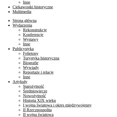
Inne
Ciekawostki historyczne
Multimedia
Strona główna
Wydarzenia
Rekonstrukcje
Konferencje
Wystawy
Inne
Publicystyka
Felietony
Turystyka historyczna
Biografie
Wywiady
Reportaże i relacje
Inne
Artykuły
Starożytność
Średniowiecze
Nowożytność
Historia XIX wieku
I wojna światowa i okres międzywojenny
II Rzeczpospolita
II wojna światowa