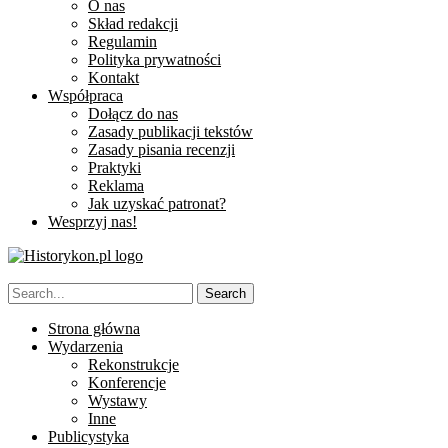
O nas
Skład redakcji
Regulamin
Polityka prywatności
Kontakt
Współpraca
Dołącz do nas
Zasady publikacji tekstów
Zasady pisania recenzji
Praktyki
Reklama
Jak uzyskać patronat?
Wesprzyj nas!
Strona główna
Wydarzenia
Rekonstrukcje
Konferencje
Wystawy
Inne
Publicystyka