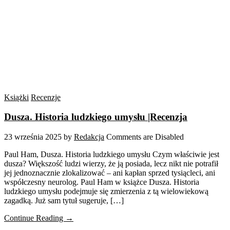
Książki
Recenzje
Dusza. Historia ludzkiego umysłu |Recenzja
23 września 2025
by
Redakcja
Comments are Disabled
Paul Ham, Dusza. Historia ludzkiego umysłu Czym właściwie jest
dusza? Większość ludzi wierzy, że ją posiada, lecz nikt nie potrafił
jej jednoznacznie zlokalizować – ani kapłan sprzed tysiącleci, ani
współczesny neurolog. Paul Ham w książce Dusza. Historia
ludzkiego umysłu podejmuje się zmierzenia z tą wielowiekową
zagadką. Już sam tytuł sugeruje, […]
Continue Reading →