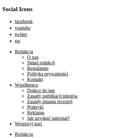
Social Icons
facebook
youtube
twitter
rss
Redakcja
O nas
Skład redakcji
Regulamin
Polityka prywatności
Kontakt
Współpraca
Dołącz do nas
Zasady publikacji tekstów
Zasady pisania recenzji
Praktyki
Reklama
Jak uzyskać patronat?
Wesprzyj nas!
Redakcja