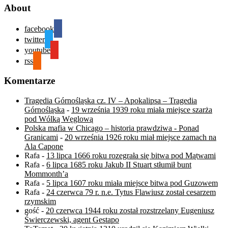
About
facebook
twitter
youtube
rss
Komentarze
Tragedia Górnośląska cz. IV – Apokalipsa – Tragedia
Górnośląska
-
19 września 1939 roku miała miejsce szarża
pod Wólką Węglową
Polska mafia w Chicago – historia prawdziwa - Ponad
Granicami
-
20 września 1926 roku miał miejsce zamach na
Ala Capone
Rafa
-
13 lipca 1666 roku rozegrała się bitwa pod Mątwami
Rafa
-
6 lipca 1685 roku Jakub II Stuart stłumił bunt
Mommonth’a
Rafa
-
5 lipca 1607 roku miała miejsce bitwa pod Guzowem
Rafa
-
24 czerwca 79 r. n.e. Tytus Flawiusz został cesarzem
rzymskim
gość
-
20 czerwca 1944 roku został rozstrzelany Eugeniusz
Świerczewski, agent Gestapo