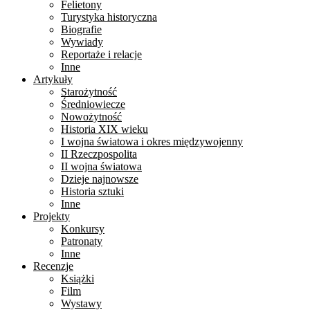
Felietony
Turystyka historyczna
Biografie
Wywiady
Reportaże i relacje
Inne
Artykuły
Starożytność
Średniowiecze
Nowożytność
Historia XIX wieku
I wojna światowa i okres międzywojenny
II Rzeczpospolita
II wojna światowa
Dzieje najnowsze
Historia sztuki
Inne
Projekty
Konkursy
Patronaty
Inne
Recenzje
Książki
Film
Wystawy