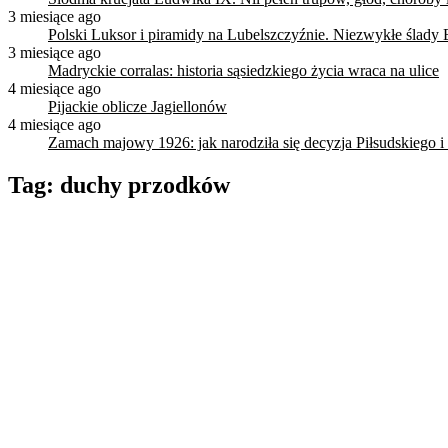
3 miesiące ago
Polski Luksor i piramidy na Lubelszczyźnie. Niezwykłe ślady 
3 miesiące ago
Madryckie corralas: historia sąsiedzkiego życia wraca na ulice
4 miesiące ago
Pijackie oblicze Jagiellonów
4 miesiące ago
Zamach majowy 1926: jak narodziła się decyzja Piłsudskiego i
Tag:
duchy przodków