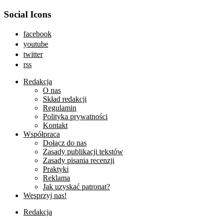
Social Icons
facebook
youtube
twitter
rss
Redakcja
O nas
Skład redakcji
Regulamin
Polityka prywatności
Kontakt
Współpraca
Dołącz do nas
Zasady publikacji tekstów
Zasady pisania recenzji
Praktyki
Reklama
Jak uzyskać patronat?
Wesprzyj nas!
Redakcja