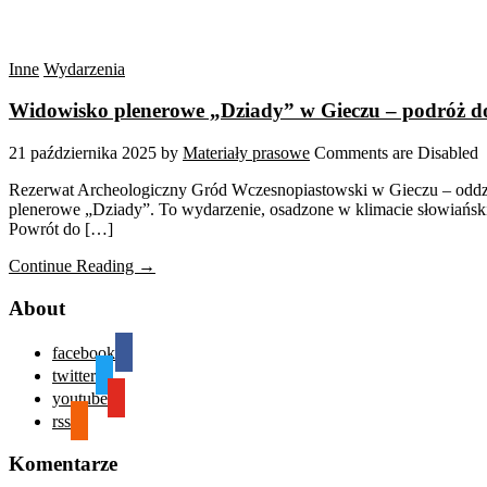
Inne
Wydarzenia
Widowisko plenerowe „Dziady” w Gieczu – podróż do
21 października 2025
by
Materiały prasowe
Comments are Disabled
Rezerwat Archeologiczny Gród Wczesnopiastowski w Gieczu – oddzia
plenerowe „Dziady”. To wydarzenie, osadzone w klimacie słowiański
Powrót do […]
Continue Reading →
About
facebook
twitter
youtube
rss
Komentarze