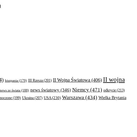
ą
II wojna
4)
II Wojna Światowa
(406)
III Rzesza
(201)
hiszpania
(179)
Niemcy
(471)
news światowy
(346)
odkrycie
(213)
news ze świata
(188)
Warszawa
(434)
Wielka Brytania
Ukraina
(207)
USA
(230)
dnoczone
(199)