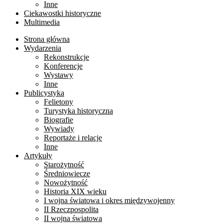
Inne
Ciekawostki historyczne
Multimedia
Strona główna
Wydarzenia
Rekonstrukcje
Konferencje
Wystawy
Inne
Publicystyka
Felietony
Turystyka historyczna
Biografie
Wywiady
Reportaże i relacje
Inne
Artykuły
Starożytność
Średniowiecze
Nowożytność
Historia XIX wieku
I wojna światowa i okres międzywojenny
II Rzeczpospolita
II wojna światowa