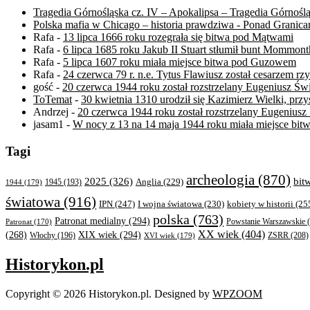
Tragedia Górnośląska cz. IV – Apokalipsa – Tragedia Górnośl
Polska mafia w Chicago – historia prawdziwa - Ponad Granica
Rafa
-
13 lipca 1666 roku rozegrała się bitwa pod Mątwami
Rafa
-
6 lipca 1685 roku Jakub II Stuart stłumił bunt Mommont
Rafa
-
5 lipca 1607 roku miała miejsce bitwa pod Guzowem
Rafa
-
24 czerwca 79 r. n.e. Tytus Flawiusz został cesarzem r
gość
-
20 czerwca 1944 roku został rozstrzelany Eugeniusz Św
ToTemat
-
30 kwietnia 1310 urodził się Kazimierz Wielki, przys
Andrzej
-
20 czerwca 1944 roku został rozstrzelany Eugeniusz
jasam1
-
W nocy z 13 na 14 maja 1944 roku miała miejsce b
Tagi
archeologia
(870)
bit
2025
(326)
Anglia
(229)
1944
(179)
1945
(193)
światowa
(916)
IPN
(247)
kobiety w historii
(25
I wojna światowa
(230)
polska
(763)
Patronat medialny
(294)
Powstanie Warszawskie
(
Patronat
(170)
XX wiek
(404)
XIX wiek
(294)
(268)
ZSRR
(208)
Włochy
(196)
XVI wiek
(179)
Historykon.pl
Copyright © 2026 Historykon.pl.
Designed by
WPZOOM