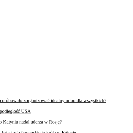
wo próbowało zorganizować idealny urlop dla wszystkich?
iepodległość USA
 o Katyniu nadal uderza w Rosję?
 katastrofa francuskiego króla w Egipcie