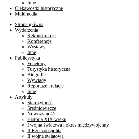
Inne
Ciekawostki historyczne
Multimedia
Strona główna
Wydarzenia
Rekonstrukcje
Konferencje
Wystawy
Inne
Publicystyka
Felietony
Turystyka historyczna
Biografie
Wywiady
Reportaże i relacje
Inne
Artykuły
Starożytność
Średniowiecze
Nowożytność
Historia XIX wieku
I wojna światowa i okres międzywojenny
II Rzeczpospolita
II wojna światowa