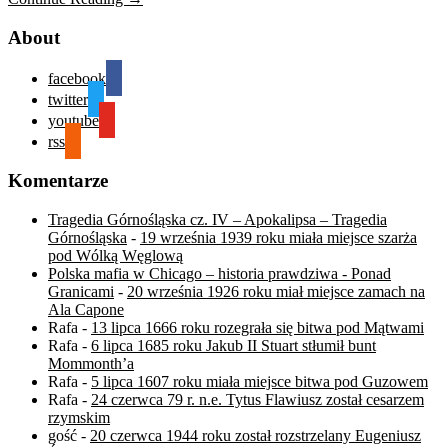
About
facebook
twitter
youtube
rss
Komentarze
Tragedia Górnośląska cz. IV – Apokalipsa – Tragedia
Górnośląska
-
19 września 1939 roku miała miejsce szarża
pod Wólką Węglową
Polska mafia w Chicago – historia prawdziwa - Ponad
Granicami
-
20 września 1926 roku miał miejsce zamach na
Ala Capone
Rafa
-
13 lipca 1666 roku rozegrała się bitwa pod Mątwami
Rafa
-
6 lipca 1685 roku Jakub II Stuart stłumił bunt
Mommonth’a
Rafa
-
5 lipca 1607 roku miała miejsce bitwa pod Guzowem
Rafa
-
24 czerwca 79 r. n.e. Tytus Flawiusz został cesarzem
rzymskim
gość
-
20 czerwca 1944 roku został rozstrzelany Eugeniusz