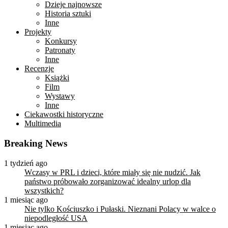
Dzieje najnowsze
Historia sztuki
Inne
Projekty
Konkursy
Patronaty
Inne
Recenzje
Książki
Film
Wystawy
Inne
Ciekawostki historyczne
Multimedia
Breaking News
1 tydzień ago
Wczasy w PRL i dzieci, które miały się nie nudzić. Jak
państwo próbowało zorganizować idealny urlop dla
wszystkich?
1 miesiąc ago
Nie tylko Kościuszko i Pułaski. Nieznani Polacy w walce o
niepodległość USA
1 miesiąc ago