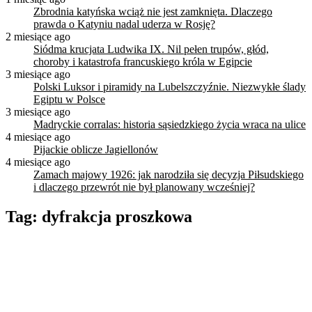
Zbrodnia katyńska wciąż nie jest zamknięta. Dlaczego
prawda o Katyniu nadal uderza w Rosję?
2 miesiące ago
Siódma krucjata Ludwika IX. Nil pełen trupów, głód,
choroby i katastrofa francuskiego króla w Egipcie
3 miesiące ago
Polski Luksor i piramidy na Lubelszczyźnie. Niezwykłe ślady
Egiptu w Polsce
3 miesiące ago
Madryckie corralas: historia sąsiedzkiego życia wraca na ulice
4 miesiące ago
Pijackie oblicze Jagiellonów
4 miesiące ago
Zamach majowy 1926: jak narodziła się decyzja Piłsudskiego
i dlaczego przewrót nie był planowany wcześniej?
Tag:
dyfrakcja proszkowa