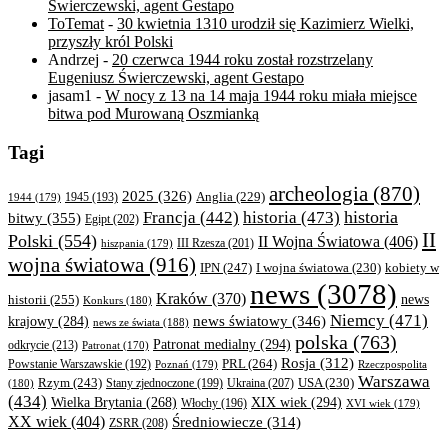
Świerczewski, agent Gestapo
ToTemat
-
30 kwietnia 1310 urodził się Kazimierz Wielki,
przyszły król Polski
Andrzej
-
20 czerwca 1944 roku został rozstrzelany
Eugeniusz Świerczewski, agent Gestapo
jasam1
-
W nocy z 13 na 14 maja 1944 roku miała miejsce
bitwa pod Murowaną Oszmianką
Tagi
archeologia
(870)
2025
(326)
Anglia
(229)
1944
(179)
1945
(193)
historia
Francja
(442)
historia
(473)
bitwy
(355)
Egipt
(202)
II
Polski
(554)
II Wojna Światowa
(406)
III Rzesza
(201)
hiszpania
(179)
wojna światowa
(916)
IPN
(247)
kobiety w
I wojna światowa
(230)
news
(3078)
Kraków
(370)
historii
(255)
news
Konkurs
(180)
Niemcy
(471)
news światowy
(346)
krajowy
(284)
news ze świata
(188)
polska
(763)
Patronat medialny
(294)
odkrycie
(213)
Patronat
(170)
Rosja
(312)
PRL
(264)
Powstanie Warszawskie
(192)
Poznań
(179)
Rzeczpospolita
Warszawa
Rzym
(243)
Ukraina
(207)
USA
(230)
(180)
Stany zjednoczone
(199)
(434)
XIX wiek
(294)
Wielka Brytania
(268)
Włochy
(196)
XVI wiek
(179)
XX wiek
(404)
Średniowiecze
(314)
ZSRR
(208)