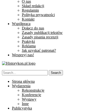
O nas
Skład redakcji
Regulamin
Polityka prywatności
Kontakt
Współpraca
Dołącz do nas
Zasady publikacji tekstów
Zasady pisania recenzji
Praktyki
Reklama
Jak uzyskać patronat?
Wesprzyj nas!
Strona główna
Wydarzenia
Rekonstrukcje
Konferencje
Wystawy
Inne
Publicystyka