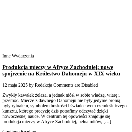
Inne
Wydarzenia
Produkcja mieczy w Afryce Zachodniej: nowe
spojrzenie na Królestwo Dahomeju w XIX wieku
12 maja 2025
by
Redakcja
Comments are Disabled
Zwykły kawałek żelaza, a jednak niósł w sobie władzę, wiarę i
przemoc. Miecze z dawnego Dahomeju nie były jedynie bronią –
były rytuałem, symbolem boskości i świadectwem rzemieślniczego
kunsztu, którego precyzję dziś potrafimy odczytać dzięki
nowoczesnej nauce. W centrum tej opowieści znajduje się
produkcja mieczy w Afryce Zachodniej, pełna mitów, […]
Continue Reading →