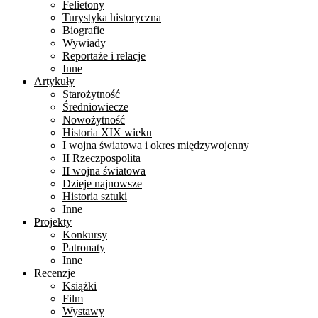
Felietony
Turystyka historyczna
Biografie
Wywiady
Reportaże i relacje
Inne
Artykuły
Starożytność
Średniowiecze
Nowożytność
Historia XIX wieku
I wojna światowa i okres międzywojenny
II Rzeczpospolita
II wojna światowa
Dzieje najnowsze
Historia sztuki
Inne
Projekty
Konkursy
Patronaty
Inne
Recenzje
Książki
Film
Wystawy