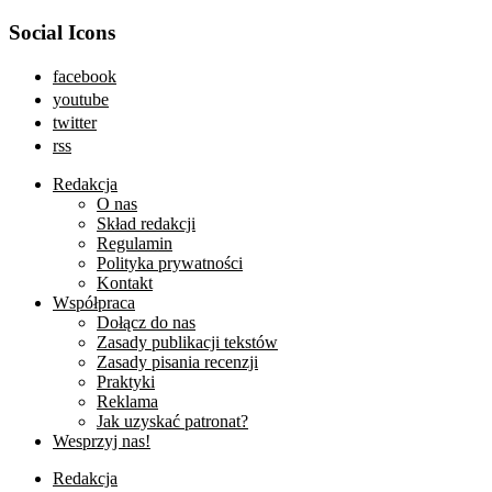
Social Icons
facebook
youtube
twitter
rss
Redakcja
O nas
Skład redakcji
Regulamin
Polityka prywatności
Kontakt
Współpraca
Dołącz do nas
Zasady publikacji tekstów
Zasady pisania recenzji
Praktyki
Reklama
Jak uzyskać patronat?
Wesprzyj nas!
Redakcja