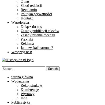
O nas
Skład redakcji
Regulamin
Polityka prywatności
Kontakt
Współpraca
Dołącz do nas
Zasady publikacji tekstów
Zasady pisania recenzji
Praktyki
Reklama
Jak uzyskać patronat?
Wesprzyj nas!
Strona główna
Wydarzenia
Rekonstrukcje
Konferencje
Wystawy
Inne
Publicystyka