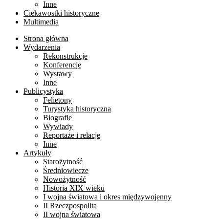
Inne
Ciekawostki historyczne
Multimedia
Strona główna
Wydarzenia
Rekonstrukcje
Konferencje
Wystawy
Inne
Publicystyka
Felietony
Turystyka historyczna
Biografie
Wywiady
Reportaże i relacje
Inne
Artykuły
Starożytność
Średniowiecze
Nowożytność
Historia XIX wieku
I wojna światowa i okres międzywojenny
II Rzeczpospolita
II wojna światowa