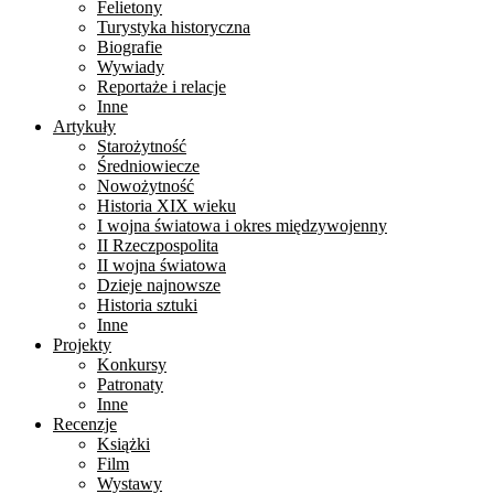
Felietony
Turystyka historyczna
Biografie
Wywiady
Reportaże i relacje
Inne
Artykuły
Starożytność
Średniowiecze
Nowożytność
Historia XIX wieku
I wojna światowa i okres międzywojenny
II Rzeczpospolita
II wojna światowa
Dzieje najnowsze
Historia sztuki
Inne
Projekty
Konkursy
Patronaty
Inne
Recenzje
Książki
Film
Wystawy