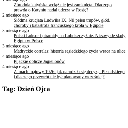
Zbrodnia katyńska wciąż nie jest zamknięta. Dlaczego
prawda o Katyniu nadal uderza w Rosję?
2 miesiące ago
Siódma krucjata Ludwika IX. Nil pełen trupów, głód,
choroby i katastrofa francuskiego króla w Egipcie
3 miesiące ago
Polski Luksor i piramidy na Lubelszczyźnie. Niezwykłe ślady
Egiptu w Polsce
3 miesiące ago
Madryckie corralas: historia sąsiedzkiego życia wraca na ulice
4 miesiące ago
Pijackie oblicze Jagiellonów
4 miesiące ago
Zamach majowy 1926: jak narodziła się decyzja Piłsudskiego
i dlaczego przewrót nie był planowany wcześniej?
Tag:
Dzień Ojca