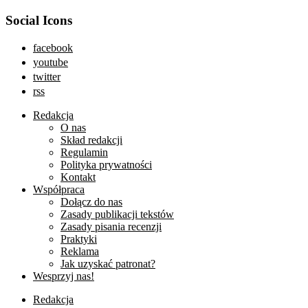
Social Icons
facebook
youtube
twitter
rss
Redakcja
O nas
Skład redakcji
Regulamin
Polityka prywatności
Kontakt
Współpraca
Dołącz do nas
Zasady publikacji tekstów
Zasady pisania recenzji
Praktyki
Reklama
Jak uzyskać patronat?
Wesprzyj nas!
Redakcja