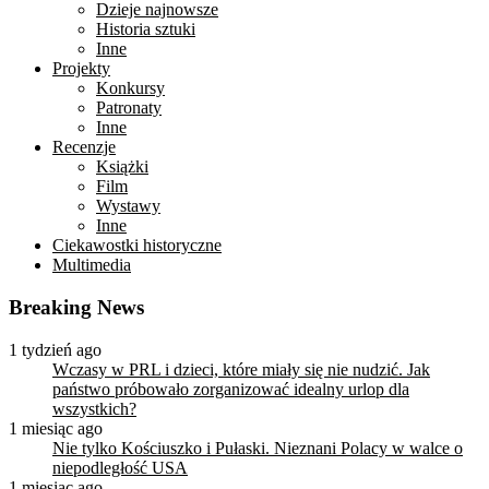
Dzieje najnowsze
Historia sztuki
Inne
Projekty
Konkursy
Patronaty
Inne
Recenzje
Książki
Film
Wystawy
Inne
Ciekawostki historyczne
Multimedia
Breaking News
1 tydzień ago
Wczasy w PRL i dzieci, które miały się nie nudzić. Jak
państwo próbowało zorganizować idealny urlop dla
wszystkich?
1 miesiąc ago
Nie tylko Kościuszko i Pułaski. Nieznani Polacy w walce o
niepodległość USA
1 miesiąc ago