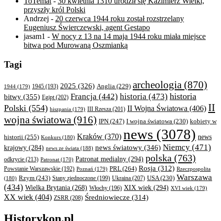
ToTemat
-
30 kwietnia 1310 urodził się Kazimierz Wielki,
przyszły król Polski
Andrzej
-
20 czerwca 1944 roku został rozstrzelany
Eugeniusz Świerczewski, agent Gestapo
jasam1
-
W nocy z 13 na 14 maja 1944 roku miała miejsce
bitwa pod Murowaną Oszmianką
Tagi
archeologia
(870)
2025
(326)
Anglia
(229)
1944
(179)
1945
(193)
historia
Francja
(442)
historia
(473)
bitwy
(355)
Egipt
(202)
II
Polski
(554)
II Wojna Światowa
(406)
III Rzesza
(201)
hiszpania
(179)
wojna światowa
(916)
IPN
(247)
kobiety w
I wojna światowa
(230)
news
(3078)
Kraków
(370)
historii
(255)
news
Konkurs
(180)
Niemcy
(471)
news światowy
(346)
krajowy
(284)
news ze świata
(188)
polska
(763)
Patronat medialny
(294)
odkrycie
(213)
Patronat
(170)
Rosja
(312)
PRL
(264)
Powstanie Warszawskie
(192)
Poznań
(179)
Rzeczpospolita
Warszawa
Rzym
(243)
Ukraina
(207)
USA
(230)
(180)
Stany zjednoczone
(199)
(434)
XIX wiek
(294)
Wielka Brytania
(268)
Włochy
(196)
XVI wiek
(179)
XX wiek
(404)
Średniowiecze
(314)
ZSRR
(208)
Historykon.pl