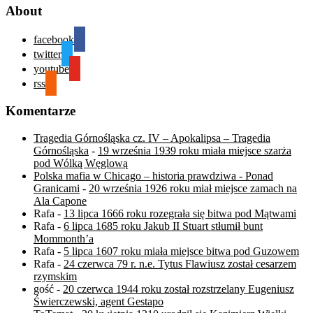
About
facebook
twitter
youtube
rss
Komentarze
Tragedia Górnośląska cz. IV – Apokalipsa – Tragedia
Górnośląska
-
19 września 1939 roku miała miejsce szarża
pod Wólką Węglową
Polska mafia w Chicago – historia prawdziwa - Ponad
Granicami
-
20 września 1926 roku miał miejsce zamach na
Ala Capone
Rafa
-
13 lipca 1666 roku rozegrała się bitwa pod Mątwami
Rafa
-
6 lipca 1685 roku Jakub II Stuart stłumił bunt
Mommonth’a
Rafa
-
5 lipca 1607 roku miała miejsce bitwa pod Guzowem
Rafa
-
24 czerwca 79 r. n.e. Tytus Flawiusz został cesarzem
rzymskim
gość
-
20 czerwca 1944 roku został rozstrzelany Eugeniusz
Świerczewski, agent Gestapo