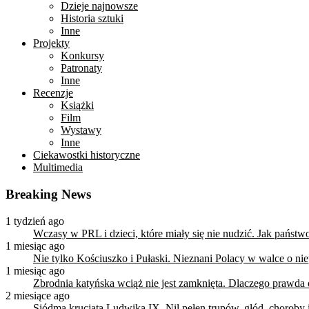
Dzieje najnowsze
Historia sztuki
Inne
Projekty
Konkursy
Patronaty
Inne
Recenzje
Książki
Film
Wystawy
Inne
Ciekawostki historyczne
Multimedia
Breaking News
1 tydzień ago
Wczasy w PRL i dzieci, które miały się nie nudzić. Jak państ
1 miesiąc ago
Nie tylko Kościuszko i Pułaski. Nieznani Polacy w walce o n
1 miesiąc ago
Zbrodnia katyńska wciąż nie jest zamknięta. Dlaczego prawda
2 miesiące ago
Siódma krucjata Ludwika IX. Nil pełen trupów, głód, choroby i