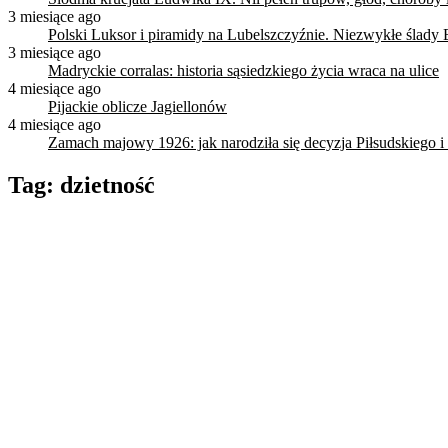
3 miesiące ago
Polski Luksor i piramidy na Lubelszczyźnie. Niezwykłe ślady 
3 miesiące ago
Madryckie corralas: historia sąsiedzkiego życia wraca na ulice
4 miesiące ago
Pijackie oblicze Jagiellonów
4 miesiące ago
Zamach majowy 1926: jak narodziła się decyzja Piłsudskiego i
Tag:
dzietność