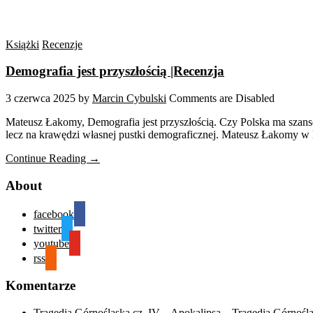
Książki
Recenzje
Demografia jest przyszłością |Recenzja
3 czerwca 2025
by
Marcin Cybulski
Comments are Disabled
Mateusz Łakomy, Demografia jest przyszłością. Czy Polska ma szansę o
lecz na krawędzi własnej pustki demograficznej. Mateusz Łakomy w k
Continue Reading →
About
facebook
twitter
youtube
rss
Komentarze
Tragedia Górnośląska cz. IV – Apokalipsa – Tragedia Górnośl