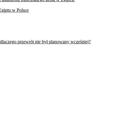
Egiptu w Polsce
 dlaczego przewrót nie był planowany wcześniej?