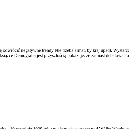
dwrócić negatywne trendy Nie trzeba armat, by kraj upadł. Wystarczy, 
siążce Demografia jest przyszłością pokazuje, że zamiast debatować 
ąska
-
19 września 1939 roku miała miejsce szarża pod Wólką Węglow