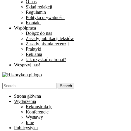
O nas
Skład redakcji
Regulamin
Polityka prywatności
Kontakt
Współpraca
Dołącz do nas
Zasady publikacji tekstów
Zasady pisania recenzji
Praktyki
Reklama
Jak uzyskać patronat?
Wesprzyj nas!
Strona główna
Wydarzenia
Rekonstrukcje
Konferencje
Wystawy
Inne
Publicystyka