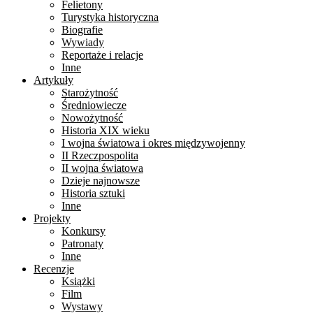
Felietony
Turystyka historyczna
Biografie
Wywiady
Reportaże i relacje
Inne
Artykuły
Starożytność
Średniowiecze
Nowożytność
Historia XIX wieku
I wojna światowa i okres międzywojenny
II Rzeczpospolita
II wojna światowa
Dzieje najnowsze
Historia sztuki
Inne
Projekty
Konkursy
Patronaty
Inne
Recenzje
Książki
Film
Wystawy