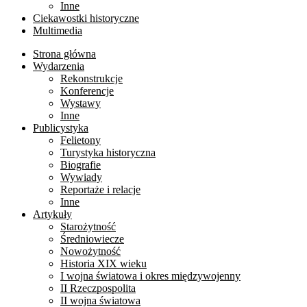
Inne
Ciekawostki historyczne
Multimedia
Strona główna
Wydarzenia
Rekonstrukcje
Konferencje
Wystawy
Inne
Publicystyka
Felietony
Turystyka historyczna
Biografie
Wywiady
Reportaże i relacje
Inne
Artykuły
Starożytność
Średniowiecze
Nowożytność
Historia XIX wieku
I wojna światowa i okres międzywojenny
II Rzeczpospolita
II wojna światowa