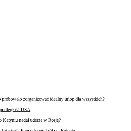
wo próbowało zorganizować idealny urlop dla wszystkich?
iepodległość USA
 o Katyniu nadal uderza w Rosję?
 katastrofa francuskiego króla w Egipcie