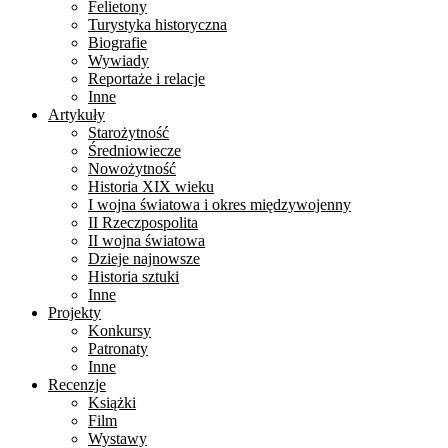
Felietony
Turystyka historyczna
Biografie
Wywiady
Reportaże i relacje
Inne
Artykuły
Starożytność
Średniowiecze
Nowożytność
Historia XIX wieku
I wojna światowa i okres międzywojenny
II Rzeczpospolita
II wojna światowa
Dzieje najnowsze
Historia sztuki
Inne
Projekty
Konkursy
Patronaty
Inne
Recenzje
Książki
Film
Wystawy