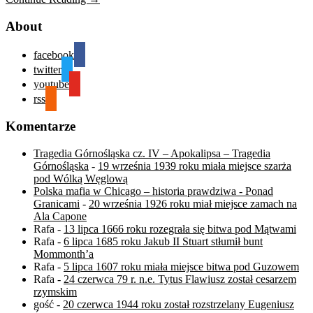
About
facebook
twitter
youtube
rss
Komentarze
Tragedia Górnośląska cz. IV – Apokalipsa – Tragedia
Górnośląska
-
19 września 1939 roku miała miejsce szarża
pod Wólką Węglową
Polska mafia w Chicago – historia prawdziwa - Ponad
Granicami
-
20 września 1926 roku miał miejsce zamach na
Ala Capone
Rafa
-
13 lipca 1666 roku rozegrała się bitwa pod Mątwami
Rafa
-
6 lipca 1685 roku Jakub II Stuart stłumił bunt
Mommonth’a
Rafa
-
5 lipca 1607 roku miała miejsce bitwa pod Guzowem
Rafa
-
24 czerwca 79 r. n.e. Tytus Flawiusz został cesarzem
rzymskim
gość
-
20 czerwca 1944 roku został rozstrzelany Eugeniusz