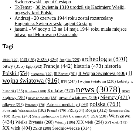
Świerczewski, agent Gestapo
ToTemat
-
30 kwietnia 1310 urodził się Kazimierz Wielki,
przyszły król Polski
Andrzej
-
20 czerwca 1944 roku został rozstrzelany
Eugeniusz Świerczewski, agent Gestapo
jasam1
-
W nocy z 13 na 14 maja 1944 roku miała miejsce
bitwa pod Murowaną Oszmianką
Tagi
archeologia
(870)
2025
(326)
Anglia
(229)
1944
(179)
1945
(193)
historia
Francja
(442)
historia
(473)
bitwy
(355)
Egipt
(202)
II
Polski
(554)
II Wojna Światowa
(406)
III Rzesza
(201)
hiszpania
(179)
wojna światowa
(916)
IPN
(247)
kobiety w
I wojna światowa
(230)
news
(3078)
Kraków
(370)
historii
(255)
news
Konkurs
(180)
Niemcy
(471)
news światowy
(346)
krajowy
(284)
news ze świata
(188)
polska
(763)
Patronat medialny
(294)
odkrycie
(213)
Patronat
(170)
Rosja
(312)
PRL
(264)
Powstanie Warszawskie
(192)
Poznań
(179)
Rzeczpospolita
Warszawa
Rzym
(243)
Ukraina
(207)
USA
(230)
(180)
Stany zjednoczone
(199)
(434)
XIX wiek
(294)
Wielka Brytania
(268)
Włochy
(196)
XVI wiek
(179)
XX wiek
(404)
Średniowiecze
(314)
ZSRR
(208)