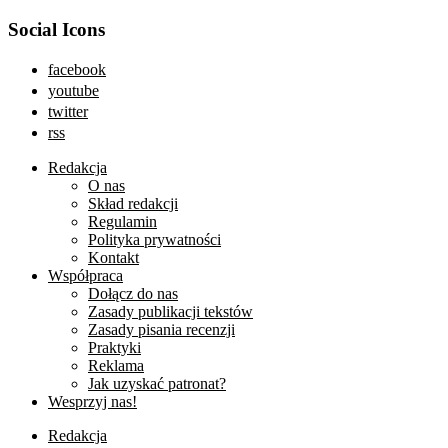
Social Icons
facebook
youtube
twitter
rss
Redakcja
O nas
Skład redakcji
Regulamin
Polityka prywatności
Kontakt
Współpraca
Dołącz do nas
Zasady publikacji tekstów
Zasady pisania recenzji
Praktyki
Reklama
Jak uzyskać patronat?
Wesprzyj nas!
Redakcja