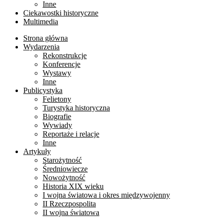
Inne
Ciekawostki historyczne
Multimedia
Strona główna
Wydarzenia
Rekonstrukcje
Konferencje
Wystawy
Inne
Publicystyka
Felietony
Turystyka historyczna
Biografie
Wywiady
Reportaże i relacje
Inne
Artykuły
Starożytność
Średniowiecze
Nowożytność
Historia XIX wieku
I wojna światowa i okres międzywojenny
II Rzeczpospolita
II wojna światowa