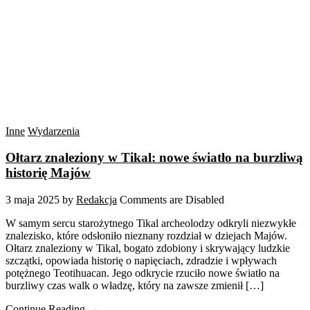
Inne
Wydarzenia
Ołtarz znaleziony w Tikal: nowe światło na burzliwą
historię Majów
3 maja 2025
by
Redakcja
Comments are Disabled
W samym sercu starożytnego Tikal archeolodzy odkryli niezwykłe
znalezisko, które odsłoniło nieznany rozdział w dziejach Majów.
Ołtarz znaleziony w Tikal, bogato zdobiony i skrywający ludzkie
szczątki, opowiada historię o napięciach, zdradzie i wpływach
potężnego Teotihuacan. Jego odkrycie rzuciło nowe światło na
burzliwy czas walk o władzę, który na zawsze zmienił […]
Continue Reading →