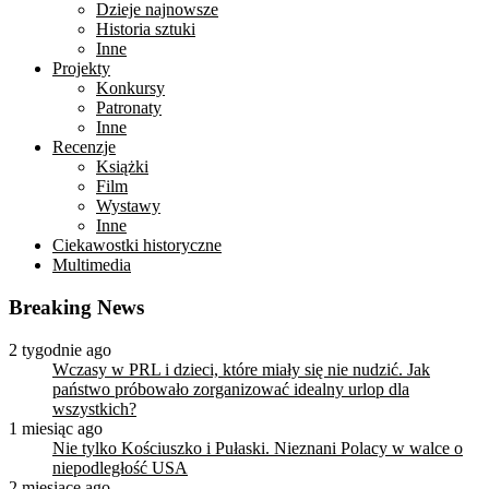
Dzieje najnowsze
Historia sztuki
Inne
Projekty
Konkursy
Patronaty
Inne
Recenzje
Książki
Film
Wystawy
Inne
Ciekawostki historyczne
Multimedia
Breaking News
2 tygodnie ago
Wczasy w PRL i dzieci, które miały się nie nudzić. Jak
państwo próbowało zorganizować idealny urlop dla
wszystkich?
1 miesiąc ago
Nie tylko Kościuszko i Pułaski. Nieznani Polacy w walce o
niepodległość USA
2 miesiące ago