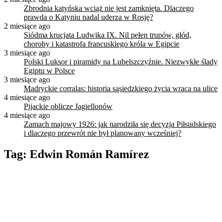
Zbrodnia katyńska wciąż nie jest zamknięta. Dlaczego
prawda o Katyniu nadal uderza w Rosję?
2 miesiące ago
Siódma krucjata Ludwika IX. Nil pełen trupów, głód,
choroby i katastrofa francuskiego króla w Egipcie
3 miesiące ago
Polski Luksor i piramidy na Lubelszczyźnie. Niezwykłe ślady
Egiptu w Polsce
3 miesiące ago
Madryckie corralas: historia sąsiedzkiego życia wraca na ulice
4 miesiące ago
Pijackie oblicze Jagiellonów
4 miesiące ago
Zamach majowy 1926: jak narodziła się decyzja Piłsudskiego
i dlaczego przewrót nie był planowany wcześniej?
Tag:
Edwin Román Ramírez