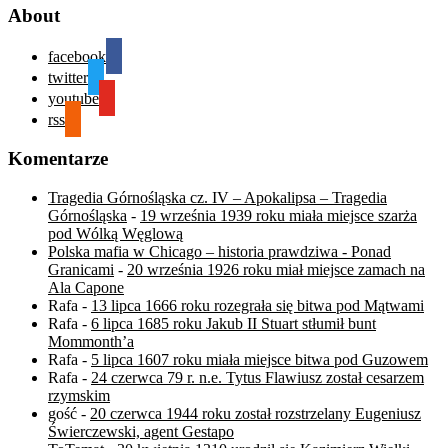
About
facebook
twitter
youtube
rss
Komentarze
Tragedia Górnośląska cz. IV – Apokalipsa – Tragedia
Górnośląska
-
19 września 1939 roku miała miejsce szarża
pod Wólką Węglową
Polska mafia w Chicago – historia prawdziwa - Ponad
Granicami
-
20 września 1926 roku miał miejsce zamach na
Ala Capone
Rafa
-
13 lipca 1666 roku rozegrała się bitwa pod Mątwami
Rafa
-
6 lipca 1685 roku Jakub II Stuart stłumił bunt
Mommonth’a
Rafa
-
5 lipca 1607 roku miała miejsce bitwa pod Guzowem
Rafa
-
24 czerwca 79 r. n.e. Tytus Flawiusz został cesarzem
rzymskim
gość
-
20 czerwca 1944 roku został rozstrzelany Eugeniusz
Świerczewski, agent Gestapo