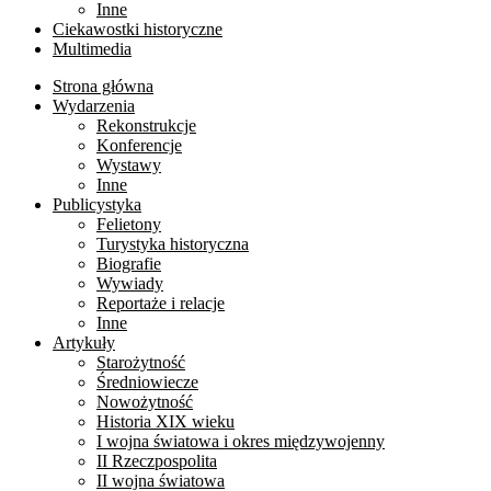
Inne
Ciekawostki historyczne
Multimedia
Strona główna
Wydarzenia
Rekonstrukcje
Konferencje
Wystawy
Inne
Publicystyka
Felietony
Turystyka historyczna
Biografie
Wywiady
Reportaże i relacje
Inne
Artykuły
Starożytność
Średniowiecze
Nowożytność
Historia XIX wieku
I wojna światowa i okres międzywojenny
II Rzeczpospolita
II wojna światowa