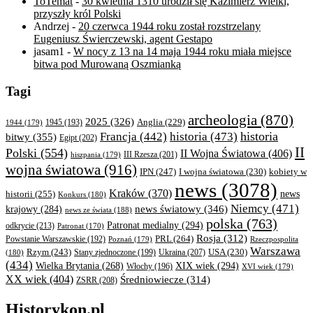
ToTemat
-
30 kwietnia 1310 urodził się Kazimierz Wielki,
przyszły król Polski
Andrzej
-
20 czerwca 1944 roku został rozstrzelany
Eugeniusz Świerczewski, agent Gestapo
jasam1
-
W nocy z 13 na 14 maja 1944 roku miała miejsce
bitwa pod Murowaną Oszmianką
Tagi
archeologia
(870)
2025
(326)
Anglia
(229)
1944
(179)
1945
(193)
historia
Francja
(442)
historia
(473)
bitwy
(355)
Egipt
(202)
II
Polski
(554)
II Wojna Światowa
(406)
III Rzesza
(201)
hiszpania
(179)
wojna światowa
(916)
IPN
(247)
kobiety w
I wojna światowa
(230)
news
(3078)
Kraków
(370)
historii
(255)
news
Konkurs
(180)
Niemcy
(471)
news światowy
(346)
krajowy
(284)
news ze świata
(188)
polska
(763)
Patronat medialny
(294)
odkrycie
(213)
Patronat
(170)
Rosja
(312)
PRL
(264)
Powstanie Warszawskie
(192)
Poznań
(179)
Rzeczpospolita
Warszawa
Rzym
(243)
Ukraina
(207)
USA
(230)
(180)
Stany zjednoczone
(199)
(434)
XIX wiek
(294)
Wielka Brytania
(268)
Włochy
(196)
XVI wiek
(179)
XX wiek
(404)
Średniowiecze
(314)
ZSRR
(208)
Historykon.pl