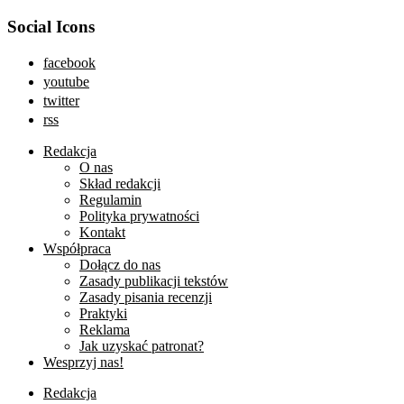
Social Icons
facebook
youtube
twitter
rss
Redakcja
O nas
Skład redakcji
Regulamin
Polityka prywatności
Kontakt
Współpraca
Dołącz do nas
Zasady publikacji tekstów
Zasady pisania recenzji
Praktyki
Reklama
Jak uzyskać patronat?
Wesprzyj nas!
Redakcja