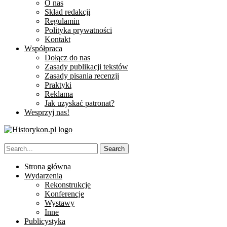
O nas
Skład redakcji
Regulamin
Polityka prywatności
Kontakt
Współpraca
Dołącz do nas
Zasady publikacji tekstów
Zasady pisania recenzji
Praktyki
Reklama
Jak uzyskać patronat?
Wesprzyj nas!
Strona główna
Wydarzenia
Rekonstrukcje
Konferencje
Wystawy
Inne
Publicystyka