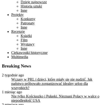
Dzieje najnowsze
Historia sztuki
Inne
Projekty
Konkursy
Patronaty
Inne
Recenzje
Książki
Film
Wystawy
Inne
Ciekawostki historyczne
Multimedia
Breaking News
2 tygodnie ago
Wczasy w PRL i dzieci, które miały się nie nudzić. Jak
państwo próbowało zorganizować idealny urlop dla
wszystkich?
1 miesiąc ago
Nie tylko Kościuszko i Pułaski. Nieznani Polacy w walce o
niepodległość USA
2 miesiące ago