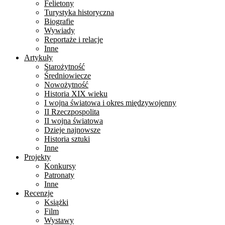
Felietony
Turystyka historyczna
Biografie
Wywiady
Reportaże i relacje
Inne
Artykuły
Starożytność
Średniowiecze
Nowożytność
Historia XIX wieku
I wojna światowa i okres międzywojenny
II Rzeczpospolita
II wojna światowa
Dzieje najnowsze
Historia sztuki
Inne
Projekty
Konkursy
Patronaty
Inne
Recenzje
Książki
Film
Wystawy