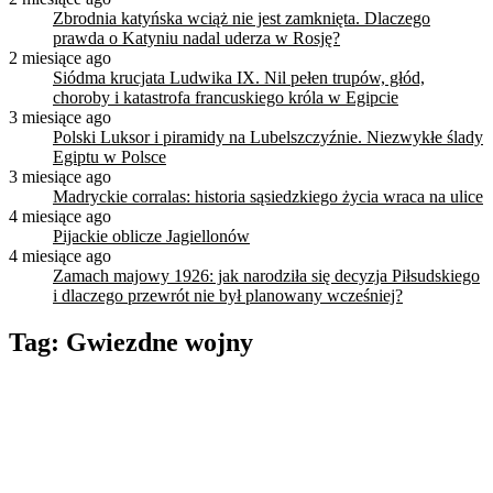
Zbrodnia katyńska wciąż nie jest zamknięta. Dlaczego
prawda o Katyniu nadal uderza w Rosję?
2 miesiące ago
Siódma krucjata Ludwika IX. Nil pełen trupów, głód,
choroby i katastrofa francuskiego króla w Egipcie
3 miesiące ago
Polski Luksor i piramidy na Lubelszczyźnie. Niezwykłe ślady
Egiptu w Polsce
3 miesiące ago
Madryckie corralas: historia sąsiedzkiego życia wraca na ulice
4 miesiące ago
Pijackie oblicze Jagiellonów
4 miesiące ago
Zamach majowy 1926: jak narodziła się decyzja Piłsudskiego
i dlaczego przewrót nie był planowany wcześniej?
Tag:
Gwiezdne wojny