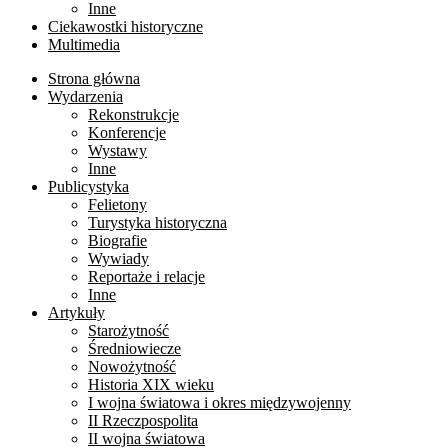
Inne
Ciekawostki historyczne
Multimedia
Strona główna
Wydarzenia
Rekonstrukcje
Konferencje
Wystawy
Inne
Publicystyka
Felietony
Turystyka historyczna
Biografie
Wywiady
Reportaże i relacje
Inne
Artykuły
Starożytność
Średniowiecze
Nowożytność
Historia XIX wieku
I wojna światowa i okres międzywojenny
II Rzeczpospolita
II wojna światowa