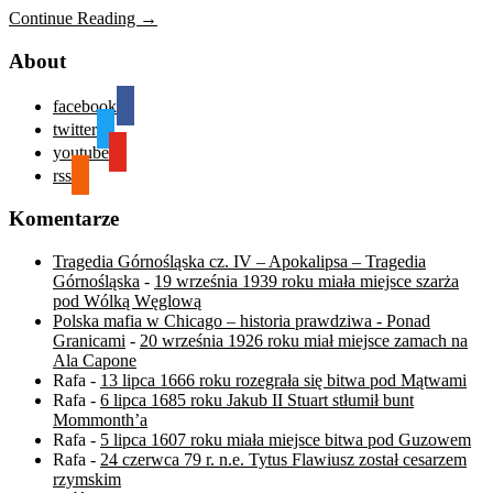
Continue Reading →
About
facebook
twitter
youtube
rss
Komentarze
Tragedia Górnośląska cz. IV – Apokalipsa – Tragedia
Górnośląska
-
19 września 1939 roku miała miejsce szarża
pod Wólką Węglową
Polska mafia w Chicago – historia prawdziwa - Ponad
Granicami
-
20 września 1926 roku miał miejsce zamach na
Ala Capone
Rafa
-
13 lipca 1666 roku rozegrała się bitwa pod Mątwami
Rafa
-
6 lipca 1685 roku Jakub II Stuart stłumił bunt
Mommonth’a
Rafa
-
5 lipca 1607 roku miała miejsce bitwa pod Guzowem
Rafa
-
24 czerwca 79 r. n.e. Tytus Flawiusz został cesarzem
rzymskim