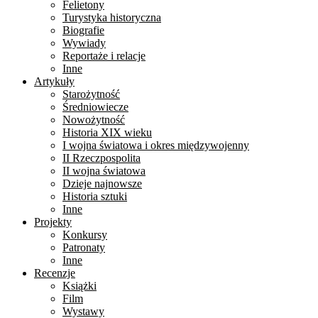
Felietony
Turystyka historyczna
Biografie
Wywiady
Reportaże i relacje
Inne
Artykuły
Starożytność
Średniowiecze
Nowożytność
Historia XIX wieku
I wojna światowa i okres międzywojenny
II Rzeczpospolita
II wojna światowa
Dzieje najnowsze
Historia sztuki
Inne
Projekty
Konkursy
Patronaty
Inne
Recenzje
Książki
Film
Wystawy