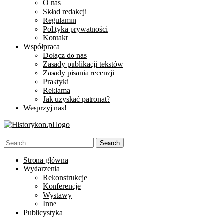
O nas
Skład redakcji
Regulamin
Polityka prywatności
Kontakt
Współpraca
Dołącz do nas
Zasady publikacji tekstów
Zasady pisania recenzji
Praktyki
Reklama
Jak uzyskać patronat?
Wesprzyj nas!
Strona główna
Wydarzenia
Rekonstrukcje
Konferencje
Wystawy
Inne
Publicystyka