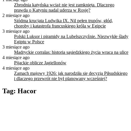
Zbrodnia katyńska wciąż nie jest zamknięta. Dlaczego
prawda o Katyniu nadal uderza w Rosję?
2 miesiące ago
Siódma krucjata Ludwika IX. Nil pełen trupów, głód,
choroby i katastrofa francuskiego króla w Egipcie
3 miesiące ago
Polski Luksor i piramidy na Lubelszczyźnie. Niezwykłe ślady
Egiptu w Polsce
3 miesiące ago
Madryckie corralas: historia sąsiedzkiego życia wraca na ulice
4 miesiące ago
Pijackie oblicze Jagiellonów
4 miesiące ago
Zamach majowy 1926: jak narodziła się decyzja Piłsudskiego
i dlaczego przewrót nie był planowany wcześniej?
Tag:
Hacor