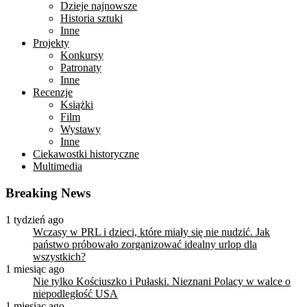
Dzieje najnowsze
Historia sztuki
Inne
Projekty
Konkursy
Patronaty
Inne
Recenzje
Książki
Film
Wystawy
Inne
Ciekawostki historyczne
Multimedia
Breaking News
1 tydzień ago
Wczasy w PRL i dzieci, które miały się nie nudzić. Jak
państwo próbowało zorganizować idealny urlop dla
wszystkich?
1 miesiąc ago
Nie tylko Kościuszko i Pułaski. Nieznani Polacy w walce o
niepodległość USA
1 miesiąc ago