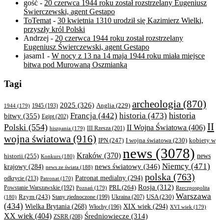
gość
-
20 czerwca 1944 roku został rozstrzelany Eugeniusz
Świerczewski, agent Gestapo
ToTemat
-
30 kwietnia 1310 urodził się Kazimierz Wielki,
przyszły król Polski
Andrzej
-
20 czerwca 1944 roku został rozstrzelany
Eugeniusz Świerczewski, agent Gestapo
jasam1
-
W nocy z 13 na 14 maja 1944 roku miała miejsce
bitwa pod Murowaną Oszmianką
Tagi
archeologia
(870)
2025
(326)
Anglia
(229)
1944
(179)
1945
(193)
historia
Francja
(442)
historia
(473)
bitwy
(355)
Egipt
(202)
II
Polski
(554)
II Wojna Światowa
(406)
III Rzesza
(201)
hiszpania
(179)
wojna światowa
(916)
IPN
(247)
kobiety w
I wojna światowa
(230)
news
(3078)
Kraków
(370)
historii
(255)
news
Konkurs
(180)
Niemcy
(471)
news światowy
(346)
krajowy
(284)
news ze świata
(188)
polska
(763)
Patronat medialny
(294)
odkrycie
(213)
Patronat
(170)
Rosja
(312)
PRL
(264)
Powstanie Warszawskie
(192)
Poznań
(179)
Rzeczpospolita
Warszawa
Rzym
(243)
Ukraina
(207)
USA
(230)
(180)
Stany zjednoczone
(199)
(434)
XIX wiek
(294)
Wielka Brytania
(268)
Włochy
(196)
XVI wiek
(179)
XX wiek
(404)
Średniowiecze
(314)
ZSRR
(208)