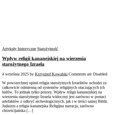
Artykuły historyczne
Starożytność
Wpływ religii kananejskiej na wierzenia
starożytnego Izraela
4 września 2025
by
Krzysztof Kowalski
Comments are Disabled
W powszechnej opinii religia starożytnych Izraelitów uchodzi za
całkowicie odmienną od systemów religijnych otaczających ich
ludów. To jednak tylko pozory. Wpływ religii kananejskiej na
wierzenia starożytnego Izraela widoczny jest zarówno w postaci
artefaktów z odkryć archeologicznych, jak i w treści samej Biblii.
Judaizm a religia kananejska Religijna narracja, zarówno
chrześcijańska […]