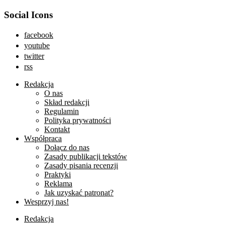
Social Icons
facebook
youtube
twitter
rss
Redakcja
O nas
Skład redakcji
Regulamin
Polityka prywatności
Kontakt
Współpraca
Dołącz do nas
Zasady publikacji tekstów
Zasady pisania recenzji
Praktyki
Reklama
Jak uzyskać patronat?
Wesprzyj nas!
Redakcja