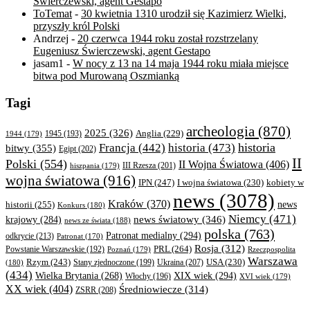
Świerczewski, agent Gestapo
ToTemat
-
30 kwietnia 1310 urodził się Kazimierz Wielki,
przyszły król Polski
Andrzej
-
20 czerwca 1944 roku został rozstrzelany
Eugeniusz Świerczewski, agent Gestapo
jasam1
-
W nocy z 13 na 14 maja 1944 roku miała miejsce
bitwa pod Murowaną Oszmianką
Tagi
archeologia
(870)
2025
(326)
Anglia
(229)
1944
(179)
1945
(193)
historia
Francja
(442)
historia
(473)
bitwy
(355)
Egipt
(202)
II
Polski
(554)
II Wojna Światowa
(406)
III Rzesza
(201)
hiszpania
(179)
wojna światowa
(916)
IPN
(247)
kobiety w
I wojna światowa
(230)
news
(3078)
Kraków
(370)
historii
(255)
news
Konkurs
(180)
Niemcy
(471)
news światowy
(346)
krajowy
(284)
news ze świata
(188)
polska
(763)
Patronat medialny
(294)
odkrycie
(213)
Patronat
(170)
Rosja
(312)
PRL
(264)
Powstanie Warszawskie
(192)
Poznań
(179)
Rzeczpospolita
Warszawa
Rzym
(243)
Ukraina
(207)
USA
(230)
(180)
Stany zjednoczone
(199)
(434)
XIX wiek
(294)
Wielka Brytania
(268)
Włochy
(196)
XVI wiek
(179)
XX wiek
(404)
Średniowiecze
(314)
ZSRR
(208)