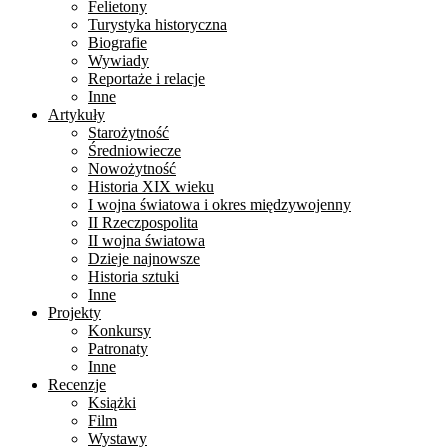
Felietony
Turystyka historyczna
Biografie
Wywiady
Reportaże i relacje
Inne
Artykuły
Starożytność
Średniowiecze
Nowożytność
Historia XIX wieku
I wojna światowa i okres międzywojenny
II Rzeczpospolita
II wojna światowa
Dzieje najnowsze
Historia sztuki
Inne
Projekty
Konkursy
Patronaty
Inne
Recenzje
Książki
Film
Wystawy