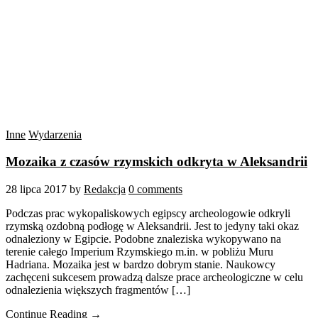
Inne
Wydarzenia
Mozaika z czasów rzymskich odkryta w Aleksandrii
28 lipca 2017
by
Redakcja
0 comments
Podczas prac wykopaliskowych egipscy archeologowie odkryli
rzymską ozdobną podłogę w Aleksandrii. Jest to jedyny taki okaz
odnaleziony w Egipcie. Podobne znaleziska wykopywano na
terenie całego Imperium Rzymskiego m.in. w pobliżu Muru
Hadriana. Mozaika jest w bardzo dobrym stanie. Naukowcy
zachęceni sukcesem prowadzą dalsze prace archeologiczne w celu
odnalezienia większych fragmentów […]
Continue Reading →