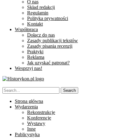
O nas
Skład redakcji
Regulamin
Polityka prywatności
Kontakt
Współpraca
Dołącz do nas
Zasady publikacji tekstów
Zasady pisania recenzji
Praktyki
Reklama
Jak uzyskać patronat?
Wesprzyj nas!
Strona główna
Wydarzenia
Rekonstrukcje
Konferencje
Wystawy
Inne
Publicystyka