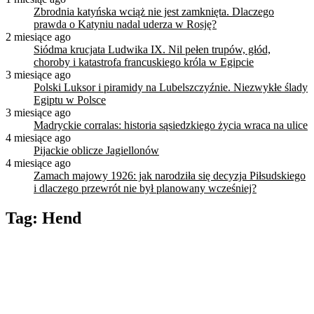
Zbrodnia katyńska wciąż nie jest zamknięta. Dlaczego
prawda o Katyniu nadal uderza w Rosję?
2 miesiące ago
Siódma krucjata Ludwika IX. Nil pełen trupów, głód,
choroby i katastrofa francuskiego króla w Egipcie
3 miesiące ago
Polski Luksor i piramidy na Lubelszczyźnie. Niezwykłe ślady
Egiptu w Polsce
3 miesiące ago
Madryckie corralas: historia sąsiedzkiego życia wraca na ulice
4 miesiące ago
Pijackie oblicze Jagiellonów
4 miesiące ago
Zamach majowy 1926: jak narodziła się decyzja Piłsudskiego
i dlaczego przewrót nie był planowany wcześniej?
Tag:
Hend