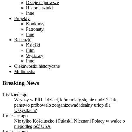
Dzieje najnowsze
Historia sztuki
Inne
Projekty
Konkursy
Patronaty
Inne
Recenzje
Książki
Film
Wystawy
Inne
Ciekawostki historyczne
Multimedia
Breaking News
1 tydzień ago
Wczasy w PRL i dzieci, które miały się nie nudzić. Jak
państwo próbowało zorganizować idealny urlop dla
wszystkich?
1 miesiąc ago
Nie tylko Kościuszko i Pułaski. Nieznani Polacy w walce o
niepodległość USA
1 miesiąc ago