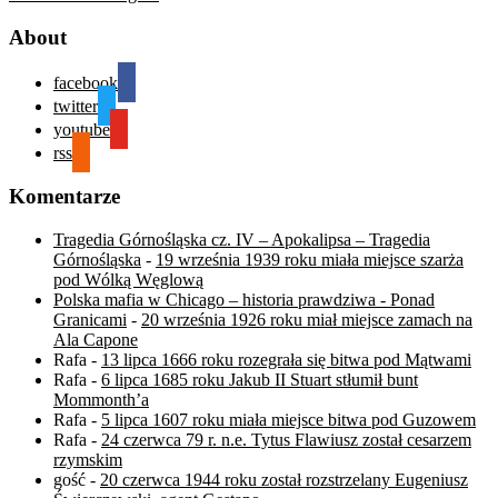
About
facebook
twitter
youtube
rss
Komentarze
Tragedia Górnośląska cz. IV – Apokalipsa – Tragedia
Górnośląska
-
19 września 1939 roku miała miejsce szarża
pod Wólką Węglową
Polska mafia w Chicago – historia prawdziwa - Ponad
Granicami
-
20 września 1926 roku miał miejsce zamach na
Ala Capone
Rafa
-
13 lipca 1666 roku rozegrała się bitwa pod Mątwami
Rafa
-
6 lipca 1685 roku Jakub II Stuart stłumił bunt
Mommonth’a
Rafa
-
5 lipca 1607 roku miała miejsce bitwa pod Guzowem
Rafa
-
24 czerwca 79 r. n.e. Tytus Flawiusz został cesarzem
rzymskim
gość
-
20 czerwca 1944 roku został rozstrzelany Eugeniusz