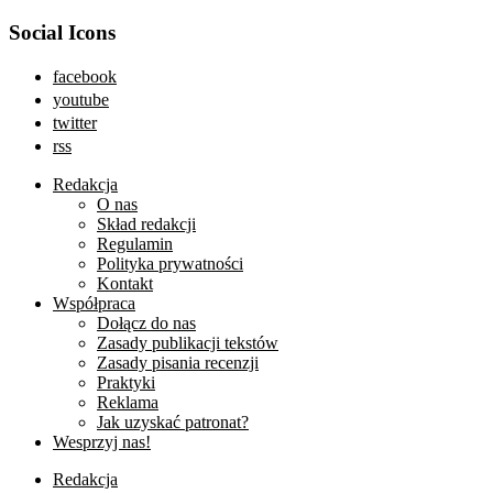
Social Icons
facebook
youtube
twitter
rss
Redakcja
O nas
Skład redakcji
Regulamin
Polityka prywatności
Kontakt
Współpraca
Dołącz do nas
Zasady publikacji tekstów
Zasady pisania recenzji
Praktyki
Reklama
Jak uzyskać patronat?
Wesprzyj nas!
Redakcja