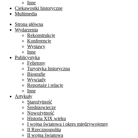
Inne
Ciekawostki historyczne
Multimedia
Strona główna
Wydarzenia
Rekonstrukcje
Konferencje
Wystawy
Inne
Publicystyka
Felietony
Turystyka historyczna
Biografie
Wywiady
Reportaże i relacje
Inne
Artykuły
Starożytność
Średniowiecze
Nowożytność
Historia XIX wieku
I wojna światowa i okres międzywojenny
II Rzeczpospolita
II wojna światowa