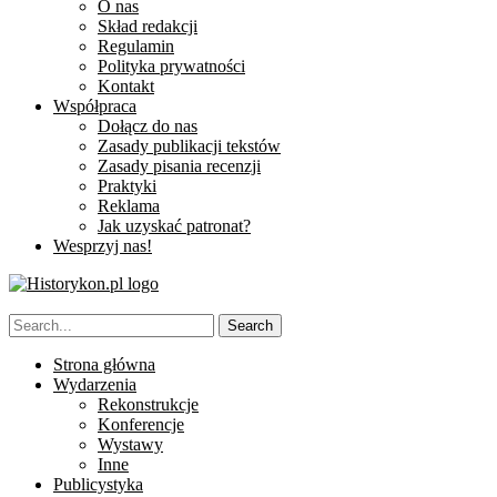
O nas
Skład redakcji
Regulamin
Polityka prywatności
Kontakt
Współpraca
Dołącz do nas
Zasady publikacji tekstów
Zasady pisania recenzji
Praktyki
Reklama
Jak uzyskać patronat?
Wesprzyj nas!
Strona główna
Wydarzenia
Rekonstrukcje
Konferencje
Wystawy
Inne
Publicystyka