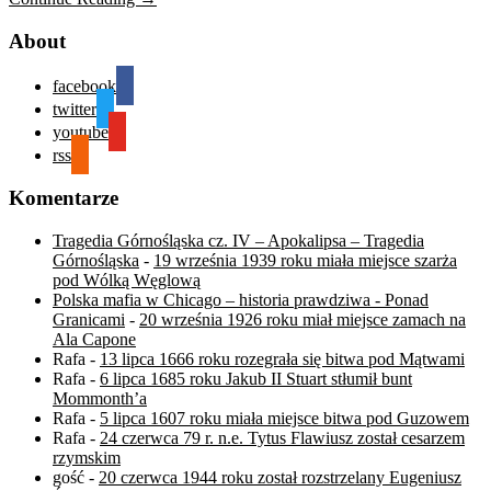
About
facebook
twitter
youtube
rss
Komentarze
Tragedia Górnośląska cz. IV – Apokalipsa – Tragedia
Górnośląska
-
19 września 1939 roku miała miejsce szarża
pod Wólką Węglową
Polska mafia w Chicago – historia prawdziwa - Ponad
Granicami
-
20 września 1926 roku miał miejsce zamach na
Ala Capone
Rafa
-
13 lipca 1666 roku rozegrała się bitwa pod Mątwami
Rafa
-
6 lipca 1685 roku Jakub II Stuart stłumił bunt
Mommonth’a
Rafa
-
5 lipca 1607 roku miała miejsce bitwa pod Guzowem
Rafa
-
24 czerwca 79 r. n.e. Tytus Flawiusz został cesarzem
rzymskim
gość
-
20 czerwca 1944 roku został rozstrzelany Eugeniusz