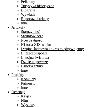
Felietony
Turystyka historyczna
Biografie
Wywiady
Reportaże i relacje
Inne
Artykuły
Starożytność
Średniowiecze
Nowożytność
Historia XIX wieku
I wojna światowa i okres międzywojenny
II Rzeczpospolita
II wojna światowa
Dzieje najnowsze
Historia sztuki
Inne
Projekty
Konkursy
Patronaty
Inne
Recenzje
Książki
Film
Wystawy