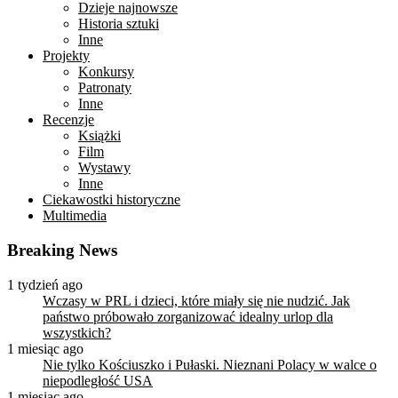
Dzieje najnowsze
Historia sztuki
Inne
Projekty
Konkursy
Patronaty
Inne
Recenzje
Książki
Film
Wystawy
Inne
Ciekawostki historyczne
Multimedia
Breaking News
1 tydzień ago
Wczasy w PRL i dzieci, które miały się nie nudzić. Jak
państwo próbowało zorganizować idealny urlop dla
wszystkich?
1 miesiąc ago
Nie tylko Kościuszko i Pułaski. Nieznani Polacy w walce o
niepodległość USA
1 miesiąc ago