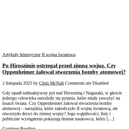
Artykuły historyczne
II wojna światowa
Po Hiroszimie ostrzegał przed zimną wojną. Czy
Oppenheimer żałował stworzenia bomby atomowej?
2 listopada 2025
by
Chris McNab
Comments are Disabled
Gdy opadł radioaktywny pył nad Hiroszimą i Nagasaki, w głowie
jednego człowieka narodziły się pytania, które miały zaważyć na
losach świata. Czy Oppenheimer żałował stworzenia bomby
atomowej – narzędzia, które zakończyło II wojnę światową, ale
otworzyło drzwi do zimnej wojny? Jego wątpliwości, listy i
publiczne wystąpienia pokazują dramat naukowca, który […]
Continue Reading →