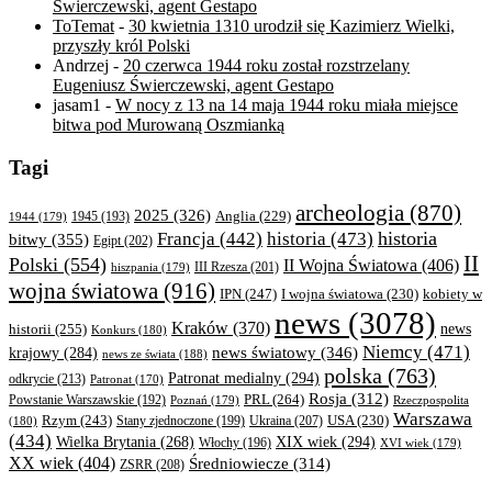
Świerczewski, agent Gestapo
ToTemat
-
30 kwietnia 1310 urodził się Kazimierz Wielki,
przyszły król Polski
Andrzej
-
20 czerwca 1944 roku został rozstrzelany
Eugeniusz Świerczewski, agent Gestapo
jasam1
-
W nocy z 13 na 14 maja 1944 roku miała miejsce
bitwa pod Murowaną Oszmianką
Tagi
archeologia
(870)
2025
(326)
Anglia
(229)
1944
(179)
1945
(193)
historia
Francja
(442)
historia
(473)
bitwy
(355)
Egipt
(202)
II
Polski
(554)
II Wojna Światowa
(406)
III Rzesza
(201)
hiszpania
(179)
wojna światowa
(916)
IPN
(247)
kobiety w
I wojna światowa
(230)
news
(3078)
Kraków
(370)
historii
(255)
news
Konkurs
(180)
Niemcy
(471)
news światowy
(346)
krajowy
(284)
news ze świata
(188)
polska
(763)
Patronat medialny
(294)
odkrycie
(213)
Patronat
(170)
Rosja
(312)
PRL
(264)
Powstanie Warszawskie
(192)
Poznań
(179)
Rzeczpospolita
Warszawa
Rzym
(243)
Ukraina
(207)
USA
(230)
(180)
Stany zjednoczone
(199)
(434)
XIX wiek
(294)
Wielka Brytania
(268)
Włochy
(196)
XVI wiek
(179)
XX wiek
(404)
Średniowiecze
(314)
ZSRR
(208)