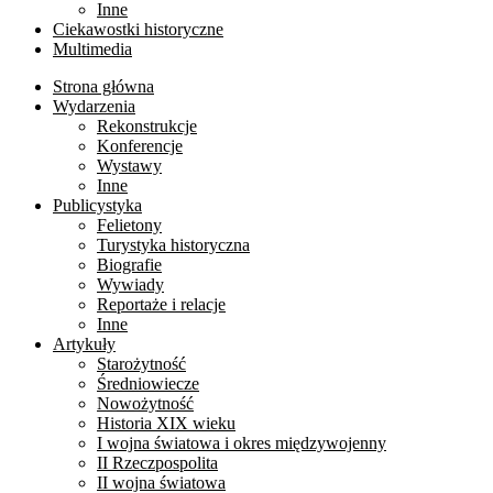
Inne
Ciekawostki historyczne
Multimedia
Strona główna
Wydarzenia
Rekonstrukcje
Konferencje
Wystawy
Inne
Publicystyka
Felietony
Turystyka historyczna
Biografie
Wywiady
Reportaże i relacje
Inne
Artykuły
Starożytność
Średniowiecze
Nowożytność
Historia XIX wieku
I wojna światowa i okres międzywojenny
II Rzeczpospolita
II wojna światowa