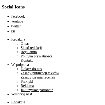
Social Icons
facebook
youtube
twitter
rss
Redakcja
O nas
Skład redakcji
Regulamin
Polityka prywatności
Kontakt
Współpraca
Dołącz do nas
Zasady publikacji tekstów
Zasady pisania recenzji
Praktyki
Reklama
Jak uzyskać patronat?
Wesprzyj nas!
Redakcja