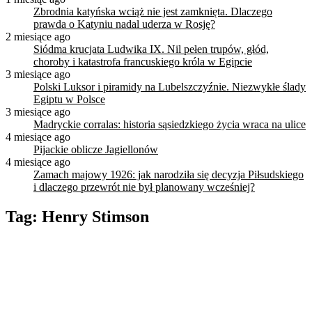
Zbrodnia katyńska wciąż nie jest zamknięta. Dlaczego
prawda o Katyniu nadal uderza w Rosję?
2 miesiące ago
Siódma krucjata Ludwika IX. Nil pełen trupów, głód,
choroby i katastrofa francuskiego króla w Egipcie
3 miesiące ago
Polski Luksor i piramidy na Lubelszczyźnie. Niezwykłe ślady
Egiptu w Polsce
3 miesiące ago
Madryckie corralas: historia sąsiedzkiego życia wraca na ulice
4 miesiące ago
Pijackie oblicze Jagiellonów
4 miesiące ago
Zamach majowy 1926: jak narodziła się decyzja Piłsudskiego
i dlaczego przewrót nie był planowany wcześniej?
Tag:
Henry Stimson