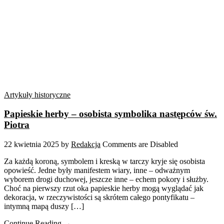
Artykuły historyczne
Papieskie herby – osobista symbolika następców św.
Piotra
22 kwietnia 2025
by
Redakcja
Comments are Disabled
Za każdą koroną, symbolem i kreską w tarczy kryje się osobista
opowieść. Jedne były manifestem wiary, inne – odważnym
wyborem drogi duchowej, jeszcze inne – echem pokory i służby.
Choć na pierwszy rzut oka papieskie herby mogą wyglądać jak
dekoracja, w rzeczywistości są skrótem całego pontyfikatu –
intymną mapą duszy […]
Continue Reading →