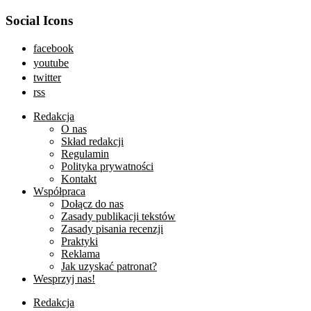
Social Icons
facebook
youtube
twitter
rss
Redakcja
O nas
Skład redakcji
Regulamin
Polityka prywatności
Kontakt
Współpraca
Dołącz do nas
Zasady publikacji tekstów
Zasady pisania recenzji
Praktyki
Reklama
Jak uzyskać patronat?
Wesprzyj nas!
Redakcja