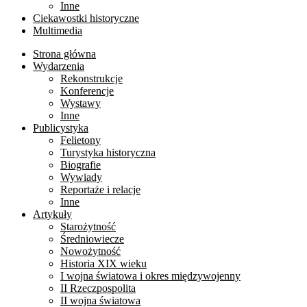
Inne
Ciekawostki historyczne
Multimedia
Strona główna
Wydarzenia
Rekonstrukcje
Konferencje
Wystawy
Inne
Publicystyka
Felietony
Turystyka historyczna
Biografie
Wywiady
Reportaże i relacje
Inne
Artykuły
Starożytność
Średniowiecze
Nowożytność
Historia XIX wieku
I wojna światowa i okres międzywojenny
II Rzeczpospolita
II wojna światowa