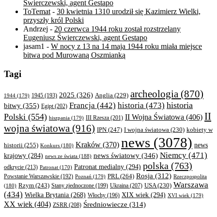
Świerczewski, agent Gestapo
ToTemat
-
30 kwietnia 1310 urodził się Kazimierz Wielki,
przyszły król Polski
Andrzej
-
20 czerwca 1944 roku został rozstrzelany
Eugeniusz Świerczewski, agent Gestapo
jasam1
-
W nocy z 13 na 14 maja 1944 roku miała miejsce
bitwa pod Murowaną Oszmianką
Tagi
archeologia
(870)
2025
(326)
Anglia
(229)
1944
(179)
1945
(193)
historia
Francja
(442)
historia
(473)
bitwy
(355)
Egipt
(202)
II
Polski
(554)
II Wojna Światowa
(406)
III Rzesza
(201)
hiszpania
(179)
wojna światowa
(916)
IPN
(247)
kobiety w
I wojna światowa
(230)
news
(3078)
Kraków
(370)
historii
(255)
news
Konkurs
(180)
Niemcy
(471)
news światowy
(346)
krajowy
(284)
news ze świata
(188)
polska
(763)
Patronat medialny
(294)
odkrycie
(213)
Patronat
(170)
Rosja
(312)
PRL
(264)
Powstanie Warszawskie
(192)
Poznań
(179)
Rzeczpospolita
Warszawa
Rzym
(243)
Ukraina
(207)
USA
(230)
(180)
Stany zjednoczone
(199)
(434)
XIX wiek
(294)
Wielka Brytania
(268)
Włochy
(196)
XVI wiek
(179)
XX wiek
(404)
Średniowiecze
(314)
ZSRR
(208)