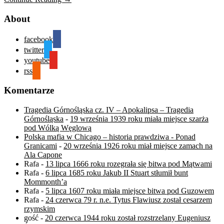
About
facebook
twitter
youtube
rss
Komentarze
Tragedia Górnośląska cz. IV – Apokalipsa – Tragedia
Górnośląska
-
19 września 1939 roku miała miejsce szarża
pod Wólką Węglową
Polska mafia w Chicago – historia prawdziwa - Ponad
Granicami
-
20 września 1926 roku miał miejsce zamach na
Ala Capone
Rafa
-
13 lipca 1666 roku rozegrała się bitwa pod Mątwami
Rafa
-
6 lipca 1685 roku Jakub II Stuart stłumił bunt
Mommonth’a
Rafa
-
5 lipca 1607 roku miała miejsce bitwa pod Guzowem
Rafa
-
24 czerwca 79 r. n.e. Tytus Flawiusz został cesarzem
rzymskim
gość
-
20 czerwca 1944 roku został rozstrzelany Eugeniusz