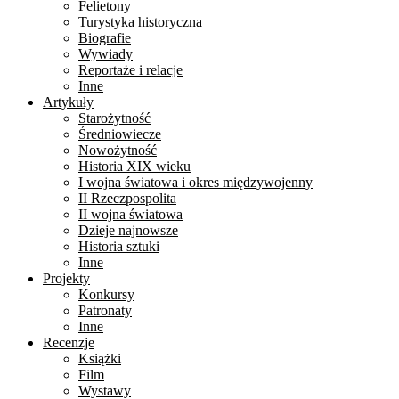
Felietony
Turystyka historyczna
Biografie
Wywiady
Reportaże i relacje
Inne
Artykuły
Starożytność
Średniowiecze
Nowożytność
Historia XIX wieku
I wojna światowa i okres międzywojenny
II Rzeczpospolita
II wojna światowa
Dzieje najnowsze
Historia sztuki
Inne
Projekty
Konkursy
Patronaty
Inne
Recenzje
Książki
Film
Wystawy