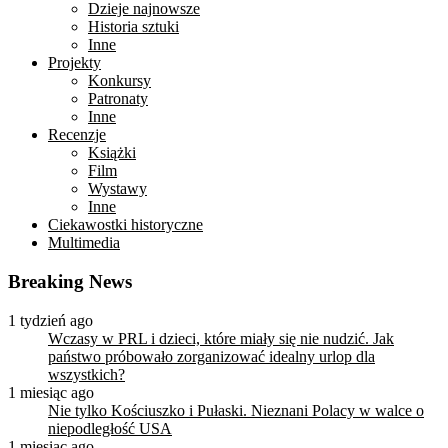
Dzieje najnowsze
Historia sztuki
Inne
Projekty
Konkursy
Patronaty
Inne
Recenzje
Książki
Film
Wystawy
Inne
Ciekawostki historyczne
Multimedia
Breaking News
1 tydzień ago
Wczasy w PRL i dzieci, które miały się nie nudzić. Jak
państwo próbowało zorganizować idealny urlop dla
wszystkich?
1 miesiąc ago
Nie tylko Kościuszko i Pułaski. Nieznani Polacy w walce o
niepodległość USA
1 miesiąc ago