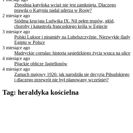
Zbrodnia katyńska wciąż nie jest zamknięta. Dlaczego
prawda o Katyniu nadal uderza w Rosję?
2 miesiące ago
Siódma krucjata Ludwika IX. Nil pełen trupów, głód,
choroby i katastrofa francuskiego króla w Egipcie
3 miesiące ago
Polski Luksor i piramidy na Lubelszczyźnie. Niezwykłe ślady
Egiptu w Polsce
3 miesiące ago
Madryckie corralas: historia sąsiedzkiego życia wraca na ulice
4 miesiące ago
Pijackie oblicze Jagiellonów
4 miesiące ago
Zamach majowy 1926: jak narodziła się decyzja Piłsudskiego
i dlaczego przewrót nie był planowany wcześniej?
Tag:
heraldyka kościelna