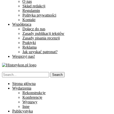
O nas
Skład redakcji
Regulamin
Polityka prywatności
Kontakt
Współpraca
Dołącz do nas
Zasady publikacji tekstów
Zasady pisania recenzji
Praktyki
Reklama
Jak uzyskać patronat?
Wesprzyj nas!
Strona główna
Wydarzenia
Rekonstrukcje
Konferencje
Wystawy
Inne
Publicystyka