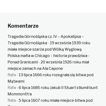
Komentarze
Tragedia Górnośląska cz. IV – Apokalipsa –
Tragedia Górnośląska
-
19 września 1939 roku
miała miejsce szarża pod Wólką Węglową
Polska mafia w Chicago – historia prawdziwa -
Ponad Granicami
-
20 września 1926 roku miał
miejsce zamach na Ala Capone
Rafa
-
13 lipca 1666 roku rozegrała się bitwa pod
Mątwami
Rafa
-
6 lipca 1685 roku Jakub II Stuart stłumił bunt
Mommonth’a
Rafa
-
5 lipca 1607 roku miała miejsce bitwa pod