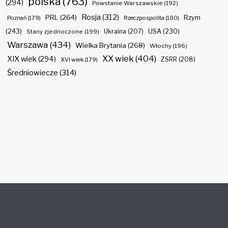
polska
(763)
(294)
Powstanie Warszawskie
(192)
Rosja
(312)
PRL
(264)
Rzym
Poznań
(179)
Rzeczpospolita
(180)
(243)
Ukraina
(207)
USA
(230)
Stany zjednoczone
(199)
Warszawa
(434)
Wielka Brytania
(268)
Włochy
(196)
XX wiek
(404)
XIX wiek
(294)
ZSRR
(208)
XVI wiek
(179)
Średniowiecze
(314)