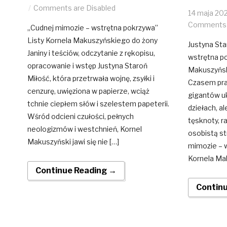
Comments are Disabled
14 maja 20
Comments 
„Cudnej mimozie – wstrętna pokrzywa”
Listy Kornela Makuszyńskiego do żony
Justyna Sta
Janiny i teściów, odczytanie z rękopisu,
wstrętna po
opracowanie i wstęp Justyna Staroń
Makuszyński
Miłość, która przetrwała wojnę, zsyłki i
Czasem praw
cenzurę, uwięziona w papierze, wciąż
gigantów uk
tchnie ciepłem słów i szelestem papeterii.
dziełach, a
Wśród odcieni czułości, pełnych
tęsknoty, r
neologizmów i westchnień, Kornel
osobistą st
Makuszyński jawi się nie […]
mimozie – w
Kornela Ma
Continue Reading →
Contin