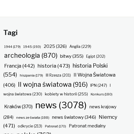
Tagi
2025
(326)
Anglia
(229)
1944
(179)
1945
(193)
archeologia
(870)
bitwy
(355)
Egipt
(202)
historia Polski
historia
(473)
Francja
(442)
(554)
II Wojna Światowa
hiszpania
(179)
III Rzesza
(201)
II wojna światowa
(916)
(406)
IPN
(247)
I
kobiety w historii
(255)
wojna światowa
(230)
Konkurs
(180)
news
(3078)
Kraków
(370)
news krajowy
Niemcy
news światowy
(346)
(284)
news ze świata
(188)
(471)
Patronat medialny
odkrycie
(213)
Patronat
(170)