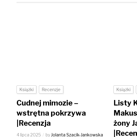
Książki
Recenzje
Książki
Cudnej mimozie –
Listy 
wstrętna pokrzywa
Makus
|Recenzja
żony J
|Recen
4 lipca 2025
by
Jolanta Szacik-Jankowska