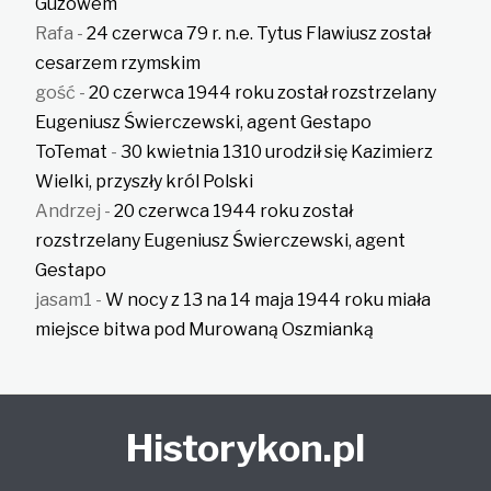
Guzowem
Rafa
-
24 czerwca 79 r. n.e. Tytus Flawiusz został
cesarzem rzymskim
gość
-
20 czerwca 1944 roku został rozstrzelany
Eugeniusz Świerczewski, agent Gestapo
ToTemat
-
30 kwietnia 1310 urodził się Kazimierz
Wielki, przyszły król Polski
Andrzej
-
20 czerwca 1944 roku został
rozstrzelany Eugeniusz Świerczewski, agent
Gestapo
jasam1
-
W nocy z 13 na 14 maja 1944 roku miała
miejsce bitwa pod Murowaną Oszmianką
Historykon.pl