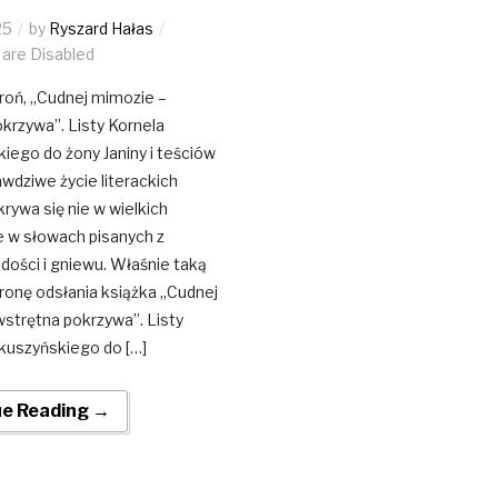
25
by
Ryszard Hałas
are Disabled
roń, „Cudnej mimozie –
krzywa”. Listy Kornela
ego do żony Janiny i teściów
dziwe życie literackich
rywa się nie w wielkich
le w słowach pisanych z
adości i gniewu. Właśnie taką
ronę odsłania książka „Cudnej
strętna pokrzywa”. Listy
kuszyńskiego do […]
ue Reading →