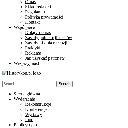
O nas
Skład redakcji
Regulamin
Polityka prywatności
Kontakt
Współpraca
Dołącz do nas
Zasady publikacji tekstów
Zasady pisania recenzji
Praktyki
Reklama
Jak uzyskać patronat?
Wesprzyj nas!
Strona główna
Wydarzenia
Rekonstrukcje
Konferencje
Wystawy
Inne
Publicystyka