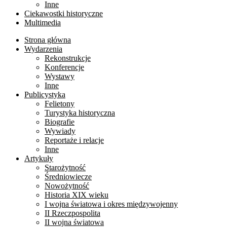
Inne
Ciekawostki historyczne
Multimedia
Strona główna
Wydarzenia
Rekonstrukcje
Konferencje
Wystawy
Inne
Publicystyka
Felietony
Turystyka historyczna
Biografie
Wywiady
Reportaże i relacje
Inne
Artykuły
Starożytność
Średniowiecze
Nowożytność
Historia XIX wieku
I wojna światowa i okres międzywojenny
II Rzeczpospolita
II wojna światowa