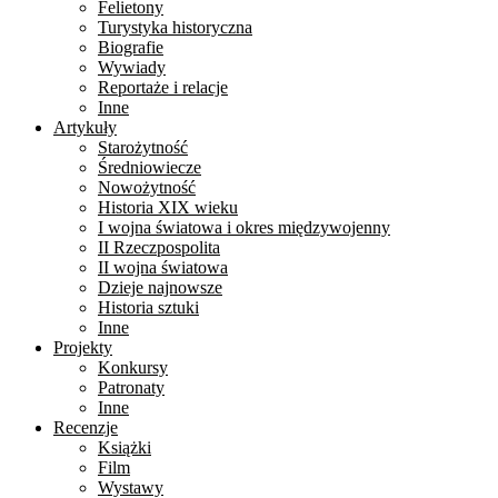
Felietony
Turystyka historyczna
Biografie
Wywiady
Reportaże i relacje
Inne
Artykuły
Starożytność
Średniowiecze
Nowożytność
Historia XIX wieku
I wojna światowa i okres międzywojenny
II Rzeczpospolita
II wojna światowa
Dzieje najnowsze
Historia sztuki
Inne
Projekty
Konkursy
Patronaty
Inne
Recenzje
Książki
Film
Wystawy