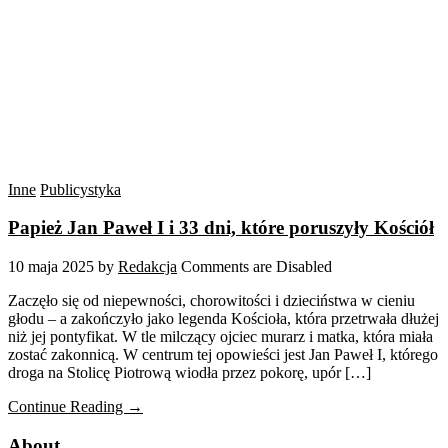
Inne
Publicystyka
Papież Jan Paweł I i 33 dni, które poruszyły Kościół
10 maja 2025
by
Redakcja
Comments are Disabled
Zaczęło się od niepewności, chorowitości i dzieciństwa w cieniu
głodu – a zakończyło jako legenda Kościoła, która przetrwała dłużej
niż jej pontyfikat. W tle milczący ojciec murarz i matka, która miała
zostać zakonnicą. W centrum tej opowieści jest Jan Paweł I, którego
droga na Stolicę Piotrową wiodła przez pokorę, upór […]
Continue Reading →
About