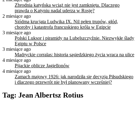
Zbrodnia katyńska wciąż nie jest zamknięta. Dlaczego
prawda o Katyniu nadal uderza w Rosję?
2 miesiące ago
Siódma krucjata Ludwika IX. Nil pełen trupów, głód,
choroby i katastrofa francuskiego króla w Egipcie
3 miesiące ago
Polski Luksor i piramidy na Lubelszczyźnie. Niezwykłe ślady
Egiptu w Polsce
3 miesiące ago
Madryckie corralas: historia sąsiedzkiego życia wraca na ulice
4 miesiące ago
Pijackie oblicze Jagiellonów
4 miesiące ago
Zamach majowy 1926: jak narodziła się decyzja Piłsudskiego
i dlaczego przewrót nie był planowany wcześniej?
Tag:
Jean Albertsz Rotius