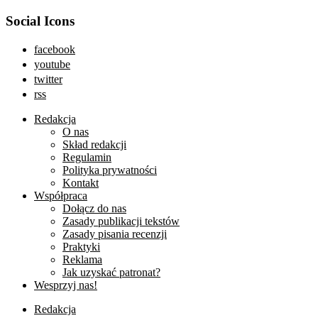
Social Icons
facebook
youtube
twitter
rss
Redakcja
O nas
Skład redakcji
Regulamin
Polityka prywatności
Kontakt
Współpraca
Dołącz do nas
Zasady publikacji tekstów
Zasady pisania recenzji
Praktyki
Reklama
Jak uzyskać patronat?
Wesprzyj nas!
Redakcja