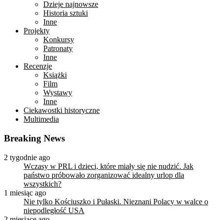
Dzieje najnowsze
Historia sztuki
Inne
Projekty
Konkursy
Patronaty
Inne
Recenzje
Książki
Film
Wystawy
Inne
Ciekawostki historyczne
Multimedia
Breaking News
2 tygodnie ago
Wczasy w PRL i dzieci, które miały się nie nudzić. Jak
państwo próbowało zorganizować idealny urlop dla
wszystkich?
1 miesiąc ago
Nie tylko Kościuszko i Pułaski. Nieznani Polacy w walce o
niepodległość USA
2 miesiące ago