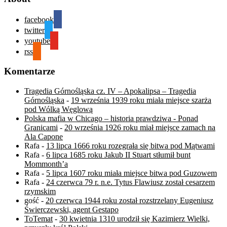
facebook
twitter
youtube
rss
Komentarze
Tragedia Górnośląska cz. IV – Apokalipsa – Tragedia
Górnośląska
-
19 września 1939 roku miała miejsce szarża
pod Wólką Węglową
Polska mafia w Chicago – historia prawdziwa - Ponad
Granicami
-
20 września 1926 roku miał miejsce zamach na
Ala Capone
Rafa
-
13 lipca 1666 roku rozegrała się bitwa pod Mątwami
Rafa
-
6 lipca 1685 roku Jakub II Stuart stłumił bunt
Mommonth’a
Rafa
-
5 lipca 1607 roku miała miejsce bitwa pod Guzowem
Rafa
-
24 czerwca 79 r. n.e. Tytus Flawiusz został cesarzem
rzymskim
gość
-
20 czerwca 1944 roku został rozstrzelany Eugeniusz
Świerczewski, agent Gestapo
ToTemat
-
30 kwietnia 1310 urodził się Kazimierz Wielki,