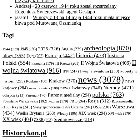
przyszły król Polski
Andrzej
-
20 czerwca 1944 roku został rozstrzelany
Eugeniusz Świerczewski, agent Gestapo
jasam1
-
W nocy z 13 na 14 maja 1944 roku miała miejsce
bitwa pod Murowaną Oszmianką
Tagi
archeologia
(870)
2025
(326)
Anglia
(229)
1944
(179)
1945
(193)
historia
Francja
(442)
historia
(473)
bitwy
(355)
Egipt
(202)
II
Polski
(554)
II Wojna Światowa
(406)
III Rzesza
(201)
hiszpania
(179)
wojna światowa
(916)
IPN
(247)
kobiety w
I wojna światowa
(230)
news
(3078)
Kraków
(370)
historii
(255)
news
Konkurs
(180)
Niemcy
(471)
news światowy
(346)
krajowy
(284)
news ze świata
(188)
polska
(763)
Patronat medialny
(294)
odkrycie
(213)
Patronat
(170)
Rosja
(312)
PRL
(264)
Powstanie Warszawskie
(192)
Poznań
(179)
Rzeczpospolita
Warszawa
Rzym
(243)
Ukraina
(207)
USA
(230)
(180)
Stany zjednoczone
(199)
(434)
XIX wiek
(294)
Wielka Brytania
(268)
Włochy
(196)
XVI wiek
(179)
XX wiek
(404)
Średniowiecze
(314)
ZSRR
(208)
Historykon.pl