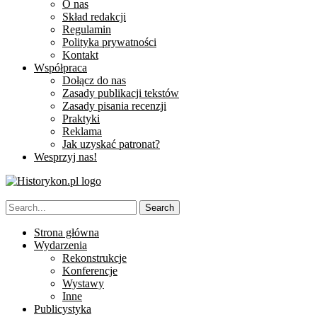
O nas
Skład redakcji
Regulamin
Polityka prywatności
Kontakt
Współpraca
Dołącz do nas
Zasady publikacji tekstów
Zasady pisania recenzji
Praktyki
Reklama
Jak uzyskać patronat?
Wesprzyj nas!
Strona główna
Wydarzenia
Rekonstrukcje
Konferencje
Wystawy
Inne
Publicystyka