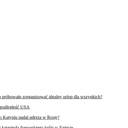
wo próbowało zorganizować idealny urlop dla wszystkich?
iepodległość USA
 o Katyniu nadal uderza w Rosję?
 katastrofa francuskiego króla w Egipcie