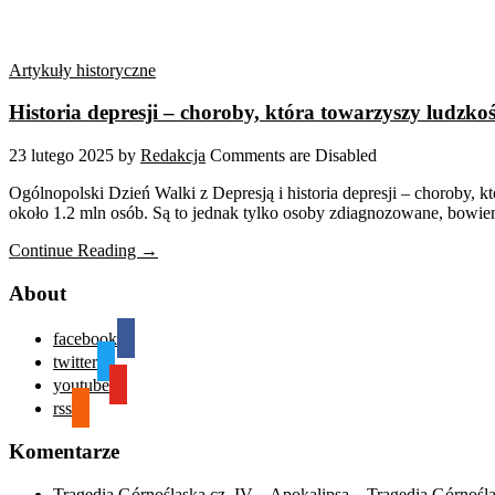
Artykuły historyczne
Historia depresji – choroby, która towarzyszy ludzko
23 lutego 2025
by
Redakcja
Comments are Disabled
Ogólnopolski Dzień Walki z Depresją i historia depresji – choroby,
około 1.2 mln osób. Są to jednak tylko osoby zdiagnozowane, bowiem 
Continue Reading →
About
facebook
twitter
youtube
rss
Komentarze
Tragedia Górnośląska cz. IV – Apokalipsa – Tragedia Górnośl