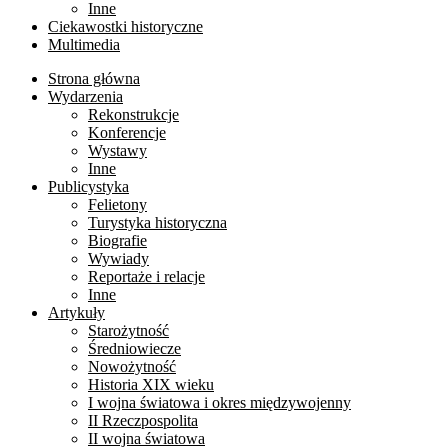
Inne
Ciekawostki historyczne
Multimedia
Strona główna
Wydarzenia
Rekonstrukcje
Konferencje
Wystawy
Inne
Publicystyka
Felietony
Turystyka historyczna
Biografie
Wywiady
Reportaże i relacje
Inne
Artykuły
Starożytność
Średniowiecze
Nowożytność
Historia XIX wieku
I wojna światowa i okres międzywojenny
II Rzeczpospolita
II wojna światowa