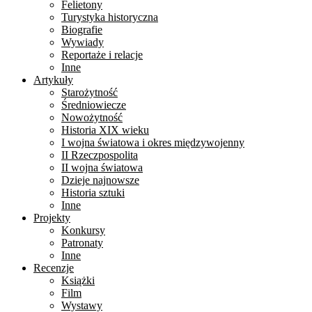
Felietony
Turystyka historyczna
Biografie
Wywiady
Reportaże i relacje
Inne
Artykuły
Starożytność
Średniowiecze
Nowożytność
Historia XIX wieku
I wojna światowa i okres międzywojenny
II Rzeczpospolita
II wojna światowa
Dzieje najnowsze
Historia sztuki
Inne
Projekty
Konkursy
Patronaty
Inne
Recenzje
Książki
Film
Wystawy