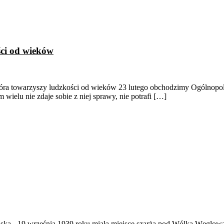
ści od wieków
 która towarzyszy ludzkości od wieków 23 lutego obchodzimy Ogólnopo
wielu nie zdaje sobie z niej sprawy, nie potrafi […]
ąska
-
19 września 1939 roku miała miejsce szarża pod Wólką Węglow