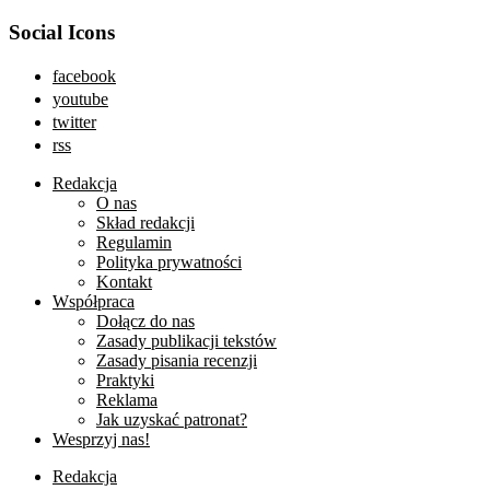
Social Icons
facebook
youtube
twitter
rss
Redakcja
O nas
Skład redakcji
Regulamin
Polityka prywatności
Kontakt
Współpraca
Dołącz do nas
Zasady publikacji tekstów
Zasady pisania recenzji
Praktyki
Reklama
Jak uzyskać patronat?
Wesprzyj nas!
Redakcja