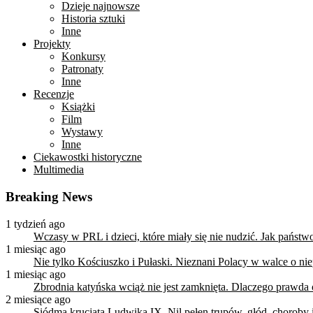
Dzieje najnowsze
Historia sztuki
Inne
Projekty
Konkursy
Patronaty
Inne
Recenzje
Książki
Film
Wystawy
Inne
Ciekawostki historyczne
Multimedia
Breaking News
1 tydzień ago
Wczasy w PRL i dzieci, które miały się nie nudzić. Jak państ
1 miesiąc ago
Nie tylko Kościuszko i Pułaski. Nieznani Polacy w walce o n
1 miesiąc ago
Zbrodnia katyńska wciąż nie jest zamknięta. Dlaczego prawda
2 miesiące ago
Siódma krucjata Ludwika IX. Nil pełen trupów, głód, choroby i