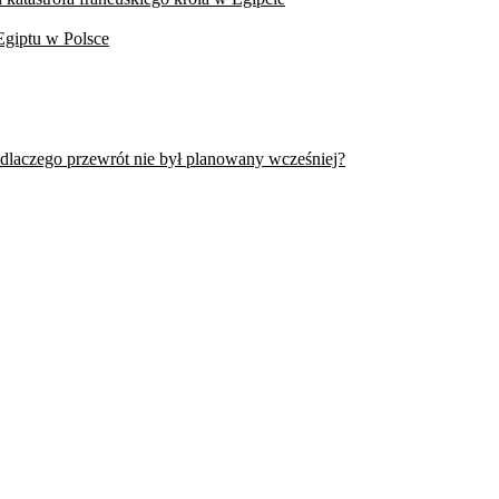
Egiptu w Polsce
 dlaczego przewrót nie był planowany wcześniej?