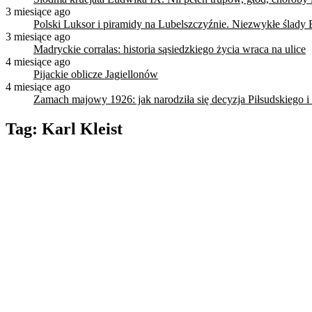
3 miesiące ago
Polski Luksor i piramidy na Lubelszczyźnie. Niezwykłe ślady 
3 miesiące ago
Madryckie corralas: historia sąsiedzkiego życia wraca na ulice
4 miesiące ago
Pijackie oblicze Jagiellonów
4 miesiące ago
Zamach majowy 1926: jak narodziła się decyzja Piłsudskiego i
Tag:
Karl Kleist