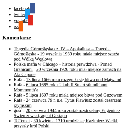
facebook
twitter
youtube
rss
Komentarze
Tragedia Górnośląska cz. IV – Apokalipsa – Tragedia
Górnośląska
-
19 września 1939 roku miała miejsce szarża
pod Wólką Węglową
Polska mafia w Chicago – historia prawdziwa - Ponad
Granicami
-
20 września 1926 roku miał miejsce zamach na
Ala Capone
Rafa
-
13 lipca 1666 roku rozegrała się bitwa pod Mątwami
Rafa
-
6 lipca 1685 roku Jakub II Stuart stłumił bunt
Mommonth’a
Rafa
-
5 lipca 1607 roku miała miejsce bitwa pod Guzowem
Rafa
-
24 czerwca 79 r. n.e. Tytus Flawiusz został cesarzem
rzymskim
gość
-
20 czerwca 1944 roku został rozstrzelany Eugeniusz
Świerczewski, agent Gestapo
ToTemat
-
30 kwietnia 1310 urodził się Kazimierz Wielki,
przyszły król Polski