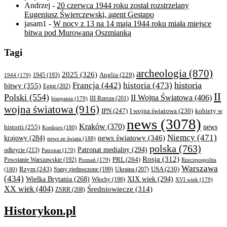
Andrzej
-
20 czerwca 1944 roku został rozstrzelany
Eugeniusz Świerczewski, agent Gestapo
jasam1
-
W nocy z 13 na 14 maja 1944 roku miała miejsce
bitwa pod Murowaną Oszmianką
Tagi
archeologia
(870)
2025
(326)
Anglia
(229)
1944
(179)
1945
(193)
historia
Francja
(442)
historia
(473)
bitwy
(355)
Egipt
(202)
II
Polski
(554)
II Wojna Światowa
(406)
III Rzesza
(201)
hiszpania
(179)
wojna światowa
(916)
IPN
(247)
kobiety w
I wojna światowa
(230)
news
(3078)
Kraków
(370)
historii
(255)
news
Konkurs
(180)
Niemcy
(471)
news światowy
(346)
krajowy
(284)
news ze świata
(188)
polska
(763)
Patronat medialny
(294)
odkrycie
(213)
Patronat
(170)
Rosja
(312)
PRL
(264)
Powstanie Warszawskie
(192)
Poznań
(179)
Rzeczpospolita
Warszawa
Rzym
(243)
Ukraina
(207)
USA
(230)
(180)
Stany zjednoczone
(199)
(434)
XIX wiek
(294)
Wielka Brytania
(268)
Włochy
(196)
XVI wiek
(179)
XX wiek
(404)
Średniowiecze
(314)
ZSRR
(208)
Historykon.pl