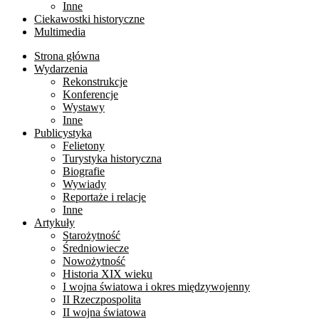
Inne
Ciekawostki historyczne
Multimedia
Strona główna
Wydarzenia
Rekonstrukcje
Konferencje
Wystawy
Inne
Publicystyka
Felietony
Turystyka historyczna
Biografie
Wywiady
Reportaże i relacje
Inne
Artykuły
Starożytność
Średniowiecze
Nowożytność
Historia XIX wieku
I wojna światowa i okres międzywojenny
II Rzeczpospolita
II wojna światowa