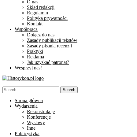
O nas
Skład redakcji
Regulamin
Polityka prywatności
Kontakt
Współpraca
Dołącz do nas
Zasady publikacji tekstów
Zasady pisania recenzji
Praktyki
Reklama
Jak uzyskać patronat?
Wesprzyj nas!
Strona główna
Wydarzenia
Rekonstrukcje
Konferencje
Wystawy
Inne
Publicystyka