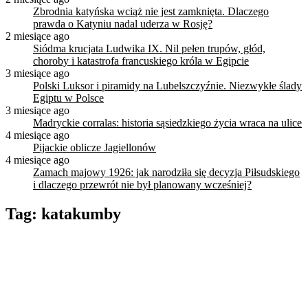
Zbrodnia katyńska wciąż nie jest zamknięta. Dlaczego
prawda o Katyniu nadal uderza w Rosję?
2 miesiące ago
Siódma krucjata Ludwika IX. Nil pełen trupów, głód,
choroby i katastrofa francuskiego króla w Egipcie
3 miesiące ago
Polski Luksor i piramidy na Lubelszczyźnie. Niezwykłe ślady
Egiptu w Polsce
3 miesiące ago
Madryckie corralas: historia sąsiedzkiego życia wraca na ulice
4 miesiące ago
Pijackie oblicze Jagiellonów
4 miesiące ago
Zamach majowy 1926: jak narodziła się decyzja Piłsudskiego
i dlaczego przewrót nie był planowany wcześniej?
Tag:
katakumby