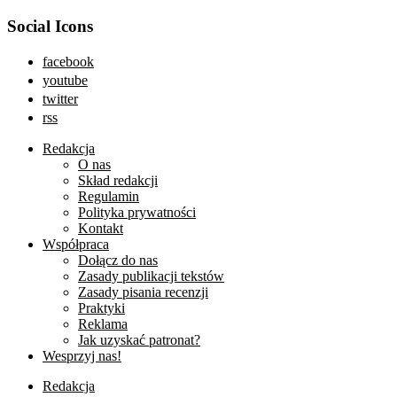
Social Icons
facebook
youtube
twitter
rss
Redakcja
O nas
Skład redakcji
Regulamin
Polityka prywatności
Kontakt
Współpraca
Dołącz do nas
Zasady publikacji tekstów
Zasady pisania recenzji
Praktyki
Reklama
Jak uzyskać patronat?
Wesprzyj nas!
Redakcja