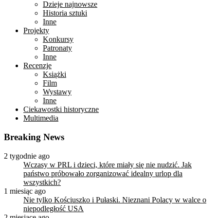
Dzieje najnowsze
Historia sztuki
Inne
Projekty
Konkursy
Patronaty
Inne
Recenzje
Książki
Film
Wystawy
Inne
Ciekawostki historyczne
Multimedia
Breaking News
2 tygodnie ago
Wczasy w PRL i dzieci, które miały się nie nudzić. Jak
państwo próbowało zorganizować idealny urlop dla
wszystkich?
1 miesiąc ago
Nie tylko Kościuszko i Pułaski. Nieznani Polacy w walce o
niepodległość USA
2 miesiące ago