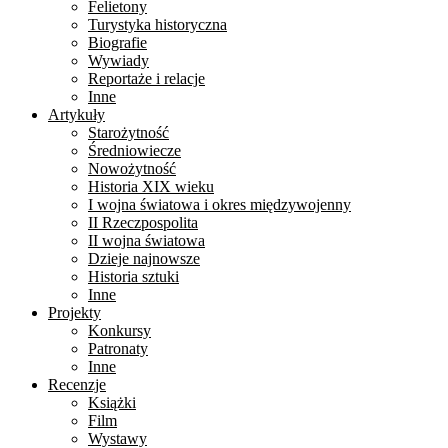
Felietony
Turystyka historyczna
Biografie
Wywiady
Reportaże i relacje
Inne
Artykuły
Starożytność
Średniowiecze
Nowożytność
Historia XIX wieku
I wojna światowa i okres międzywojenny
II Rzeczpospolita
II wojna światowa
Dzieje najnowsze
Historia sztuki
Inne
Projekty
Konkursy
Patronaty
Inne
Recenzje
Książki
Film
Wystawy