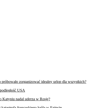
wo próbowało zorganizować idealny urlop dla wszystkich?
iepodległość USA
 o Katyniu nadal uderza w Rosję?
 katastrofa francuskiego króla w Egipcie