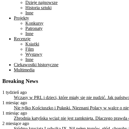
Dzieje najnowsze
Historia sztuki
Inne
Projekty
Konkursy
Patronaty
Inne
Recenzje
Książki
Film
Wystawy
Inne
Ciekawostki historyczne
Multimedia
Breaking News
1 tydzień ago
Wczasy w PRL i dzieci, które miały się nie nudzić. Jak państ
1 miesiąc ago
Nie tylko Kościuszko i Pułaski. Nieznani Polacy w walce o n
1 miesiąc ago
Zbrodnia katyńska wciąż nie jest zamknięta. Dlaczego prawda
2 miesiące ago
Siódma krucjata Ludwika IX. Nil pełen trupów, głód, choroby i