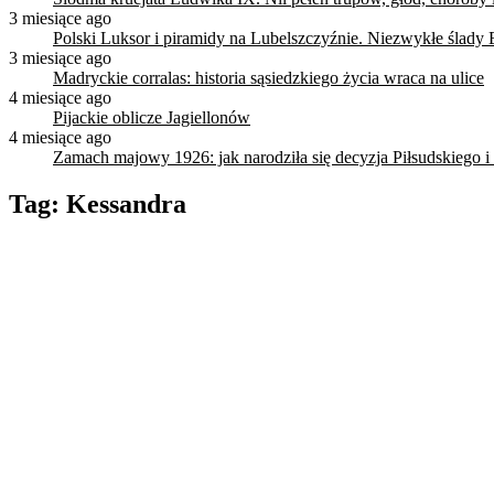
3 miesiące ago
Polski Luksor i piramidy na Lubelszczyźnie. Niezwykłe ślady 
3 miesiące ago
Madryckie corralas: historia sąsiedzkiego życia wraca na ulice
4 miesiące ago
Pijackie oblicze Jagiellonów
4 miesiące ago
Zamach majowy 1926: jak narodziła się decyzja Piłsudskiego i
Tag:
Kessandra