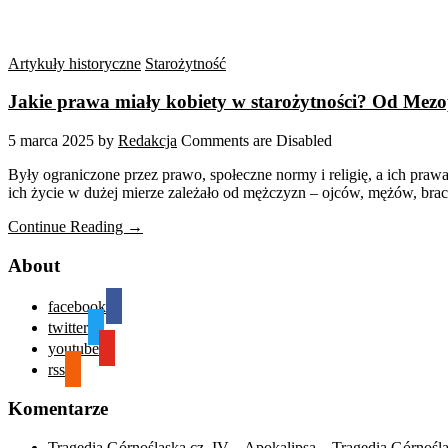
Artykuły historyczne
Starożytność
Jakie prawa miały kobiety w starożytności? Od Me
5 marca 2025
by
Redakcja
Comments are Disabled
Były ograniczone przez prawo, społeczne normy i religię, a ich pra
ich życie w dużej mierze zależało od mężczyzn – ojców, mężów, braci.
Continue Reading →
About
facebook
twitter
youtube
rss
Komentarze
Tragedia Górnośląska cz. IV – Apokalipsa – Tragedia Górnośl