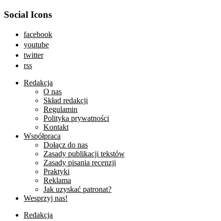
Social Icons
facebook
youtube
twitter
rss
Redakcja
O nas
Skład redakcji
Regulamin
Polityka prywatności
Kontakt
Współpraca
Dołącz do nas
Zasady publikacji tekstów
Zasady pisania recenzji
Praktyki
Reklama
Jak uzyskać patronat?
Wesprzyj nas!
Redakcja