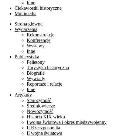
Inne
Ciekawostki historyczne
Multimedia
Strona główna
Wydarzenia
Rekonstrukcje
Konferencje
Wystawy
Inne
Publicystyka
Felietony
Turystyka historyczna
Biografie
Wywiady
Reportaże i relacje
Inne
Artykuły
Starożytność
Średniowiecze
Nowożytność
Historia XIX wieku
I wojna światowa i okres międzywojenny
II Rzeczpospolita
II wojna światowa