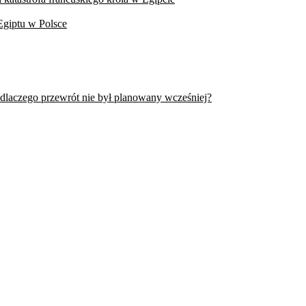
Egiptu w Polsce
 dlaczego przewrót nie był planowany wcześniej?