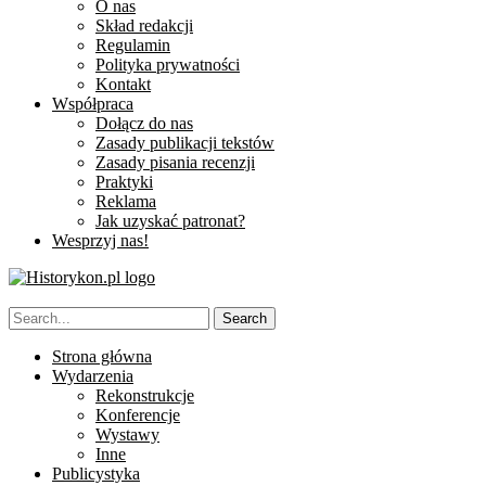
O nas
Skład redakcji
Regulamin
Polityka prywatności
Kontakt
Współpraca
Dołącz do nas
Zasady publikacji tekstów
Zasady pisania recenzji
Praktyki
Reklama
Jak uzyskać patronat?
Wesprzyj nas!
Strona główna
Wydarzenia
Rekonstrukcje
Konferencje
Wystawy
Inne
Publicystyka