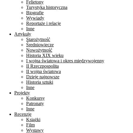
Felietony
Turystyka historyczna
Biografie
Wywiady
Reportaże i relacje
Inne
Artykuły
Starożytność
Średniowiecze
Nowożytność
Historia XIX wieku
I wojna światowa i okres międzywojenny
II Rzeczpospolita
II wojna światowa
Dzieje najnowsze
Historia sztuki
Inne
Projekty
Konkursy
Patronaty
Inne
Recenzje
Książki
Film
Wystawy