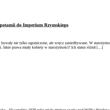
zopotamii do Imperium Rzymskiego
wa bywały nie tylko ograniczone, ale wręcz zaniedbywane. W starożytn
 Jakie prawa miały kobiety w starożytności? Ich status różnił […]
ąska
-
19 września 1939 roku miała miejsce szarża pod Wólką Węglow